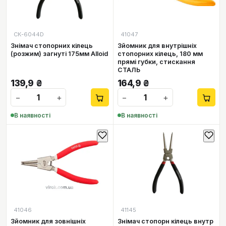
СК-6044D
41047
Знімач стопорних кілeць
Зйомник для внутрішніх
(розжим) загнуті 175мм Alloid
стопорних кілець, 180 мм
прямі губки, стискання
СТАЛЬ
139,9
₴
164,9
₴
−
+
−
+
В наявності
В наявності
41046
41145
Зйомник для зовнішніх
Знімач стопорн кілeць внутр