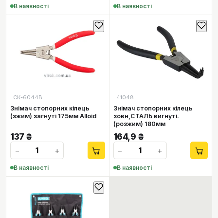
В наявності
В наявності
СК-6044В
41048
Знімач стопорних кілeць
Знімач стопорних кілeць
(зжим) загнуті 175мм Alloid
зовн,СТАЛЬ вигнуті.
(розжим) 180мм
137
₴
164,9
₴
−
+
−
+
В наявності
В наявності