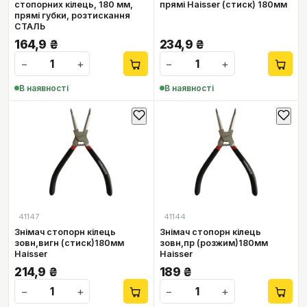
стопорних кілець, 180 мм,
прямі Haisser (стиск) 180мм
прямі губки, розтискання
СТАЛЬ
164,9
₴
234,9
₴
−
+
−
+
В наявності
В наявності
41147
41144
Знімач стопорн кілeць
Знімач стопорн кілeць
зовн,вигн (стиск)180мм
зовн,пр (розжим)180мм
Haisser
Haisser
214,9
₴
189
₴
−
+
−
+