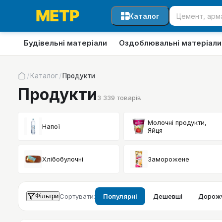
Каталог
Будівельні матеріали
Оздоблювальні матеріали
/
/
Каталог
Продукти
Продукти
3 339
товарів
Молочні продукти,
Напої
Яйця
Хлібобулочні
Заморожене
Фільтри
Сортувати:
Популярні
Дешевші
Дорожч