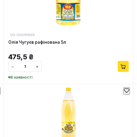
00-00091668
Олія Чугуєв рафінована 5л
475,5
₴
−
+
В наявності