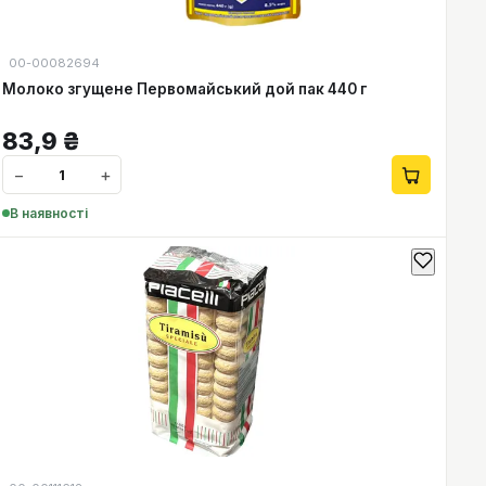
00-00082694
Молоко згущене Первомайський дой пак 440 г
83,9
₴
−
+
В наявності