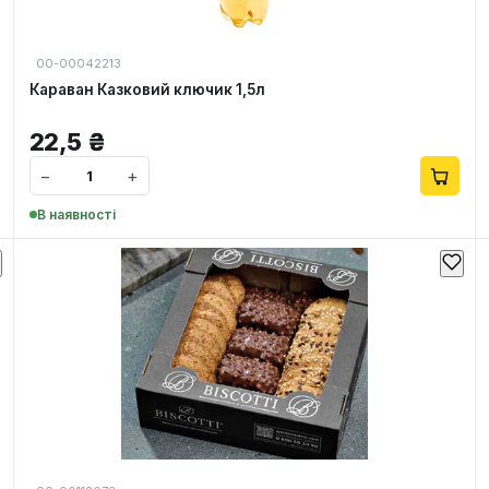
00-00042213
Караван Казковий ключик 1,5л
22,5
₴
−
+
В наявності