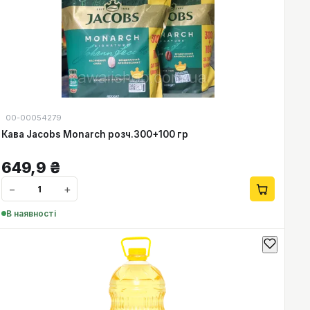
00-00054279
Кава Jacobs Monarch розч.300+100 гр
649,9
₴
−
+
В наявності