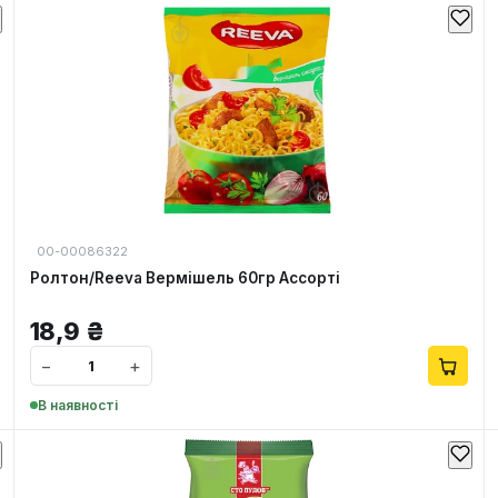
00-00086322
Ролтон/Reeva Вермішель 60гр Ассорті
18,9
₴
−
+
В наявності