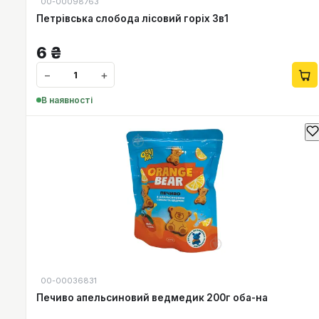
00-00098763
Петрівська слобода лісовий горіх 3в1
6
₴
−
+
В наявності
00-00036831
Печиво апельсиновий ведмедик 200г оба-на