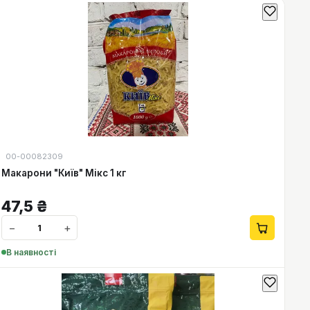
00-00082309
Макарони "Київ" Мікс 1 кг
47,5
₴
−
+
В наявності