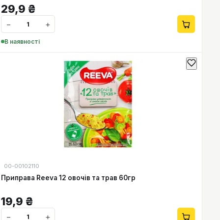
29,9
₴
−
+
В наявності
00-00102110
Приправа Reeva 12 овочів та трав 60гр
19,9
₴
−
+