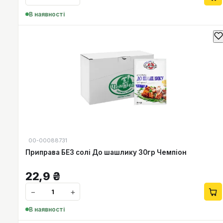
В наявності
00-00088731
Приправа БЕЗ солі До шашлику 30гр Чемпіон
22,9
₴
−
+
В наявності