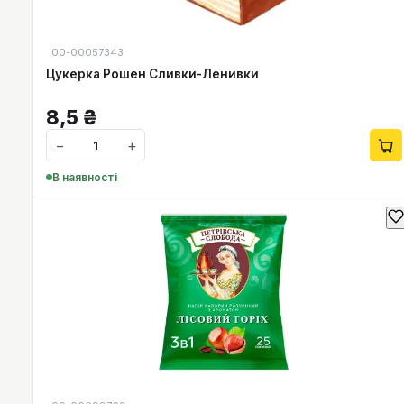
00-00057343
Цукерка Рошен Сливки-Ленивки
8,5
₴
−
+
В наявності