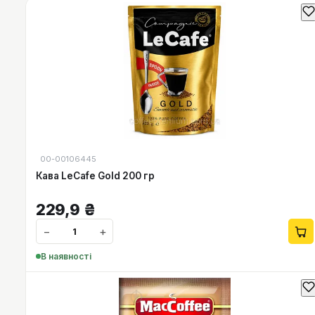
00-00106445
Кава LeCafe Gold 200 гр
229,9
₴
−
+
В наявності