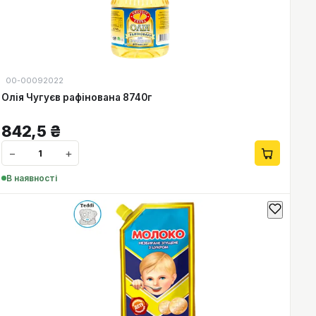
00-00092022
Олія Чугуєв рафінована 8740г
842,5
₴
−
+
В наявності