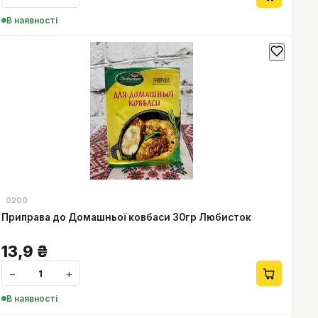
В наявності
0200
Приправа до Домашньої ковбаси 30гр Любисток
13,9
₴
−
+
В наявності