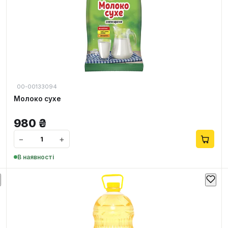
00-00133094
Молоко сухе
980
₴
−
+
В наявності