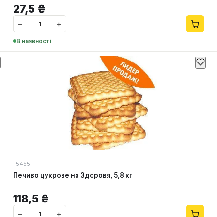
27,5
₴
−
+
В наявності
5455
Печиво цукрове на Здоровя, 5,8 кг
118,5
₴
−
+