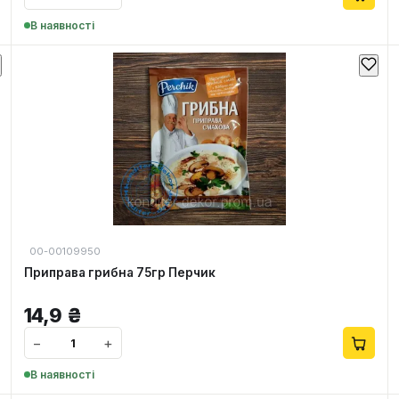
В наявності
00-00109950
Приправа грибна 75гр Перчик
14,9
₴
−
+
В наявності