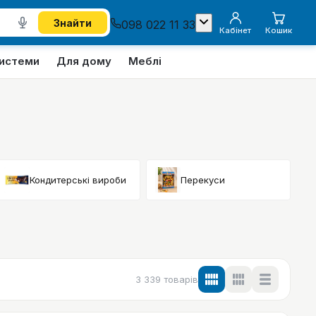
Знайти
098 022 11 33
Кабінет
Кошик
системи
Для дому
Меблі
Кондитерські вироби
Перекуси
3 339
товарів