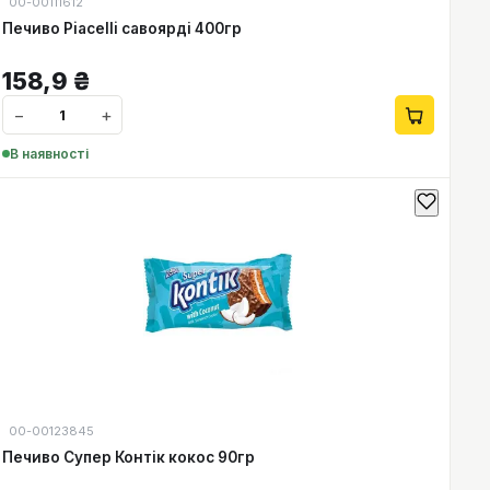
00-00111612
Печиво Piacelli савоярді 400гр
158,9
₴
−
+
В наявності
00-00123845
Печиво Супер Контік кокос 90гр