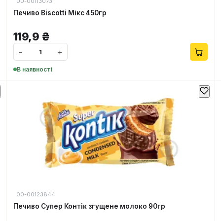
00-00113073
Печиво Biscotti Мікс 450гр
119,9
₴
−
+
В наявності
00-00123844
Печиво Супер Контік згущене молоко 90гр