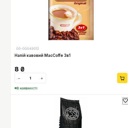
00-00043013
Напій кавовий MacCoffe 3в1
8
₴
−
+
В наявності