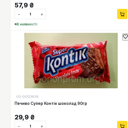
57,9
₴
−
+
В наявності
00-00123836
Печиво Супер Контік шоколад 90гр
29,9
₴
−
+