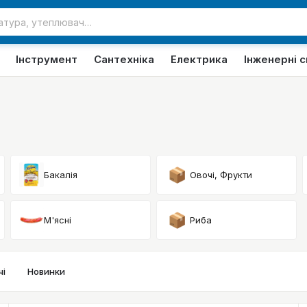
Інструмент
Сантехніка
Електрика
Інженерні 
📦
Бакалія
Овочі, Фрукти
📦
М'ясні
Риба
і
Новинки