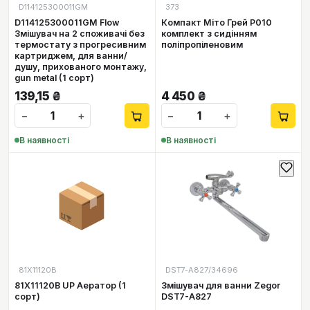
D114125300011GM
373
D114125300011GM Flow
Компакт Міто Грей P010
Змішувач на 2 споживачі без
комплект з сидінням
термостату з прогресивним
поліпропіленовим
картриджем, для ванни/
душу, прихованого монтажу,
gun metal (1 сорт)
139,15
₴
4 450
₴
−
+
−
+
В наявності
В наявності
📦
81X11120B
DST7-A827/34696
81X11120B UP Аератор (1
Змішувач для ванни Zegor
сорт)
DST7-A827