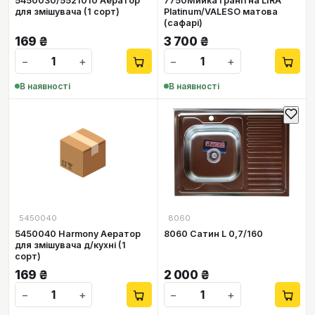
5450030/5521010 Аератор
7750Мийка гранітна LIRA
для змішувача (1 сорт)
Platinum/VALESO матова
(сафарі)
169
₴
3 700
₴
−
+
−
+
В наявності
В наявності
📦
5450040
8060
5450040 Harmony Аератор
8060 Сатин L 0,7/160
для змішувача д/кухні (1
сорт)
169
₴
2 000
₴
−
+
−
+