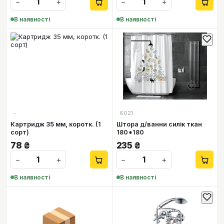
−
+
−
+
В наявності
В наявності
-
6021
Картридж 35 мм, коротк. (1
Штора д/ванни силік ткан
сорт)
180*180
78
₴
235
₴
−
+
−
+
В наявності
В наявності
📦