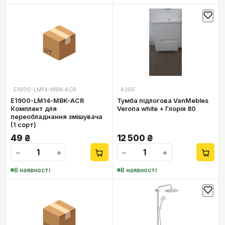
📦
E1900-LM14-MBK-ACR
4305
E1900-LM14-MBK-ACR
Тумба підлогова VanMebles
Комплект для
Verona white + Глорія 80
переобладнання змішувача
(1 сорт)
49
₴
12 500
₴
−
+
−
+
В наявності
В наявності
📦