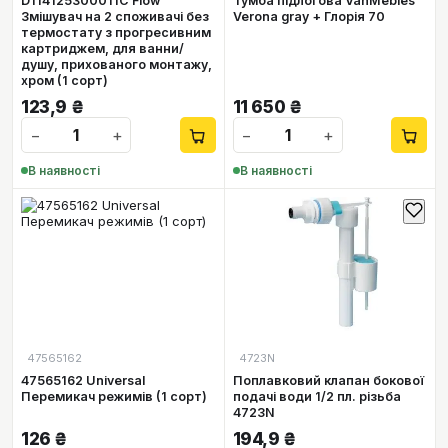
D114125300011C Flow
Тумба підлогова VanMebles
Змішувач на 2 споживачі без
Verona gray + Глорія 70
термостату з прогресивним
картриджем, для ванни/
душу, прихованого монтажу,
хром (1 сорт)
123,9
₴
11 650
₴
−
+
−
+
В наявності
В наявності
47565162
4723N
47565162 Universal
Поплавковий клапан бокової
Перемикач режимів (1 сорт)
подачі води 1/2 пл. різьба
4723N
126
₴
194,9
₴