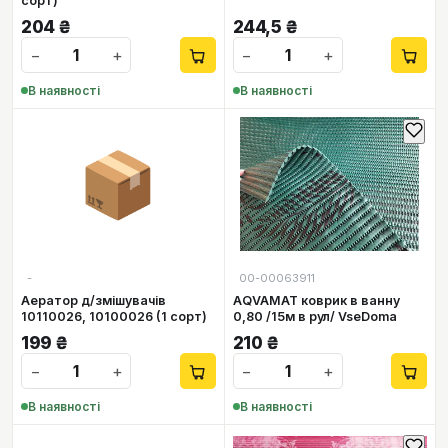
сорт)
204
₴
244,5
₴
−
+
−
+
В наявності
В наявності
📦
-
00-00063911
Аератор д/змішувачів
AQVAMAT коврик в ванну
10110026, 10100026 (1 сорт)
0,80 /15м в рул/ VseDoma
199
₴
210
₴
−
+
−
+
В наявності
В наявності