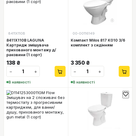
8411X110B
00-00116149
8411X110B LAGUNA
Компакт Milos 817 К010 3/6
Картридж змішувача
комплект з сидінням
прихованого монтажу д/
раковини (1 сорт)
138
₴
3 350
₴
−
+
−
+
В наявності
В наявності