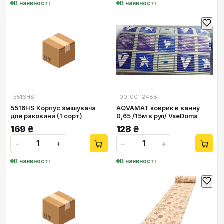
В наявності
В наявності
📦
5516HS
00-00112488
5516HS Корпус змішувача
AQVAMAT коврик в ванну
для раковини (1 сорт)
0,65 /15м в рул/ VseDoma
169
₴
128
₴
−
+
−
+
В наявності
В наявності
📦