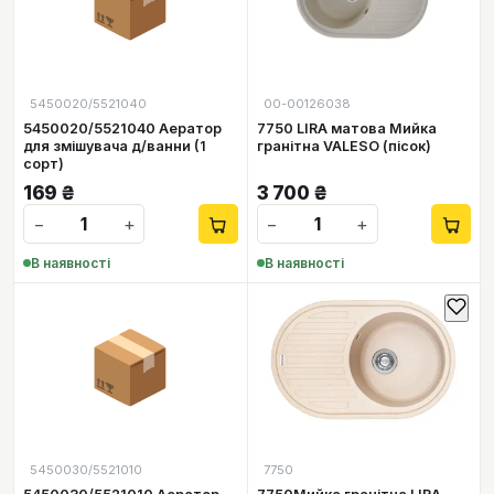
5450020/5521040
00-00126038
5450020/5521040 Аератор
7750 LIRA матова Мийка
для змішувача д/ванни (1
гранітна VALESO (пісок)
сорт)
169
₴
3 700
₴
−
+
−
+
В наявності
В наявності
📦
5450030/5521010
7750