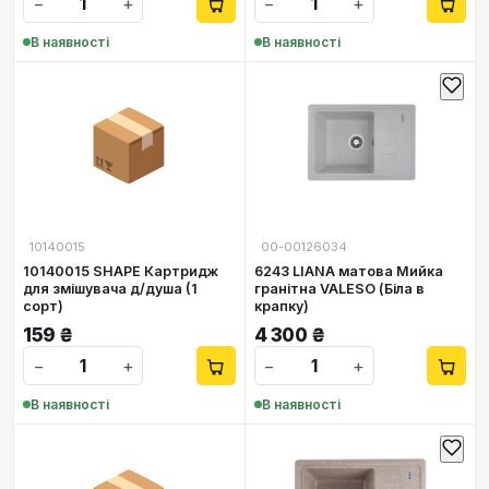
−
+
−
+
В наявності
В наявності
📦
10140015
00-00126034
10140015 SHAPE Картридж
6243 LIANA матова Мийка
для змішувача д/душа (1
гранітна VALESO (Біла в
сорт)
крапку)
159
₴
4 300
₴
−
+
−
+
В наявності
В наявності