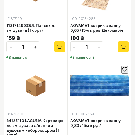
11817149
00-00134285
11817149 SOUL Панель д/
AQVAMAT коврик в ванну
змішувача (1 сорт)
0,65 /15м в рул/ Декомарін
159
₴
190
₴
−
+
−
+
В наявності
В наявності
📦
84125110
00-00025531
84125110 LAGUNA Картридж
AQVAMAT коврик в ванну
до змішувача д/ванни з
0,80 /15м в рул/
душовим набором, хром (1