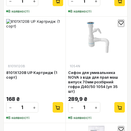
−
+
−
+
В наявності
В наявності
8101X120B
1054N
8101X120B UP Картридж (1
Сифон для умивальника
сорт)
NOVA з відв для прал маш
випуск 70мм розбірний
гофра Д40/50 1054 (уп 35
шт)
168
₴
289,9
₴
−
+
−
+
В наявності
В наявності