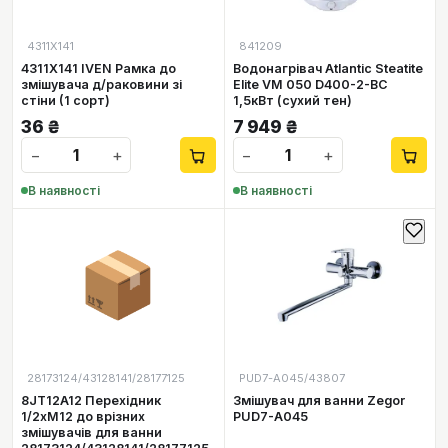
4311X141
841209
4311X141 IVEN Рамка до
Водонагрівач Atlantic Steatite
змішувача д/раковини зі
Elite VM 050 D400-2-BC
стіни (1 сорт)
1,5кВт (сухий тен)
36
₴
7 949
₴
−
+
−
+
В наявності
В наявності
📦
28173124/43128141/28177125
PUD7-A045/43807
8JT12A12 Перехідник
Змішувач для ванни Zegor
1/2xM12 до врізних
PUD7-A045
змішувачів для ванни