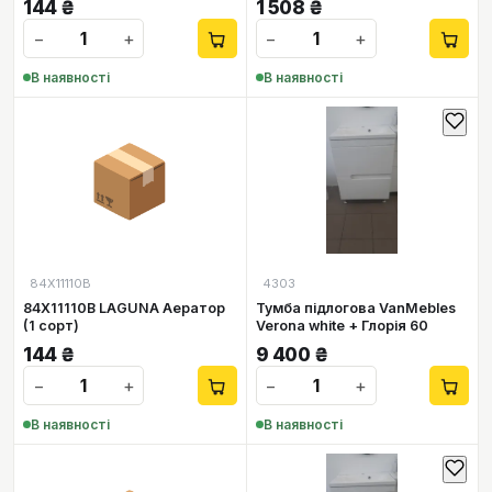
144
₴
1 508
₴
−
+
−
+
В наявності
В наявності
📦
84X11110B
4303
84X11110B LAGUNA Аератор
Тумба підлогова VanMebles
(1 сорт)
Verona white + Глорія 60
144
₴
9 400
₴
−
+
−
+
В наявності
В наявності