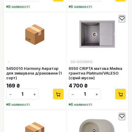
В наявності
В наявності
📦
-
00-00139612
5450010 Harmony Аератор
6550 CRIPTA матова Мийка
для змішувача д/раковини (1
гранітна Platinum/VALESO
сорт)
(сірий мусон)
169
₴
4 700
₴
−
+
−
+
В наявності
В наявності
📦