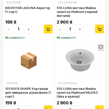
84125110B
00-00116646
84125110B LAGUNA Аератор
510 LUNA матова Мийка
(1 сорт)
гранітна Platinum (чорний
металік)
168
₴
2 900
₴
−
+
−
+
В наявності
В наявності
📦
10110015
00-00116644
10110015 SHAPE Картридж
510 LUNA матова Мийка
для змішувача д/раковини (1
гранітна Platinum/VALESO
сорт)
(біла в крапку)
159
₴
2 900
₴