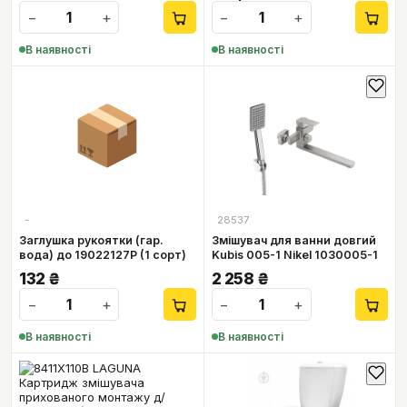
−
+
−
+
В наявності
В наявності
📦
-
28537
Заглушка рукоятки (гар.
Змішувач для ванни довгий
вода) до 19022127P (1 сорт)
Kubis 005-1 Nikel 1030005-1
132
₴
2 258
₴
−
+
−
+
В наявності
В наявності