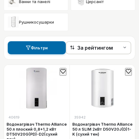
Ванни та панелі
Церсаніт
Рушникосушарки
Фільтри
40619
35942
Водонагрівач Thermo Alliance
Водонагрівач Thermo Alliance
50 л плоский 0,8+1,2 кВт
50 л SLIM 2кВт D50V20J(D)1-
DT50V20G(PD)-D2(сухий
K (сухий тен)