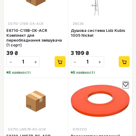
E6710-C19B-OX-ACR
28538
E6710-C19B-OX-ACR
Душова система Lidz Kubis
Комплект для
1005 Nickel
переобладнання змішувача
(1 сорт)
39
₴
3 199
₴
−
+
−
+
В наявності
В наявності
📦
E6710-LM57B-RG-ACR
9793213