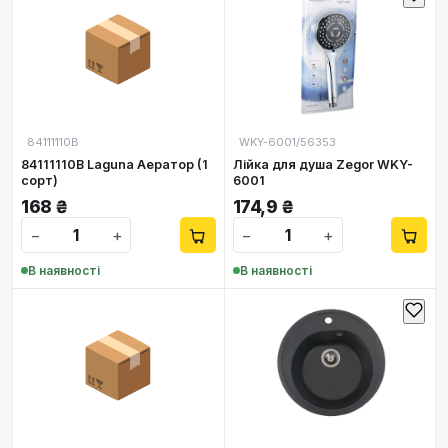
📦
84111110B
WKY-6001/56353
84111110B Laguna Аератор (1
Лійка для душа Zegor WKY-
сорт)
6001
168
₴
174,9
₴
−
+
−
+
В наявності
В наявності
📦