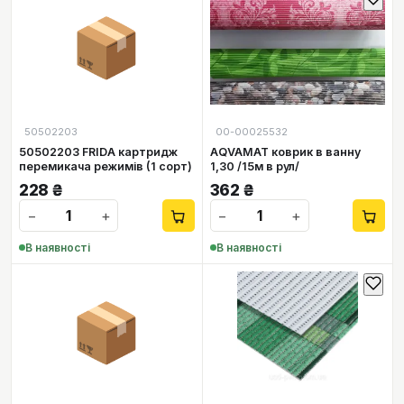
📦
50502203
00-00025532
50502203 FRIDA картридж
AQVAMAT коврик в ванну
перемикача режимів (1 сорт)
1,30 /15м в рул/
228
₴
362
₴
−
+
−
+
В наявності
В наявності
📦