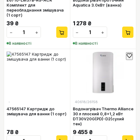
E6710-LM57B-RG-ACR
Водонагрівач проточний
Комплект для
Aquatica 3.0кВт (ванна)
переобладнання змішувача
(1 сорт)
39
₴
1 278
₴
−
+
−
+
В наявності
В наявності
-
40618/26158
47565147 Картридж до
Водонагрівач Thermo Alliance
змішувача для ванни (1 сорт)
30 л плоский 0,8+1,2 кВт
DT30V20G(PD)-D2(сухий
тен)
78
₴
9 455
₴