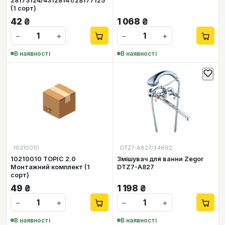
28173124/43128141/28177125
(1 сорт)
42
₴
1 068
₴
−
+
−
+
В наявності
В наявності
📦
10210010
DTZ7-A827/34692
10210010 TOPIC 2.0
Змішувач для ванни Zegor
Монтажний комплект (1
DTZ7-A827
сорт)
49
₴
1 198
₴
−
+
−
+
В наявності
В наявності