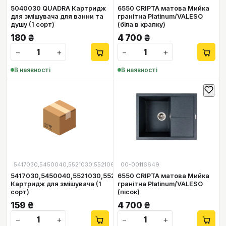
5040030 QUADRA Картридж
6550 CRIPTA матова Мийка
для змішувача для ванни та
гранітна Platinum/VALESO
душу (1 сорт)
(біла в крапку)
180
₴
4 700
₴
−
+
−
+
В наявності
В наявності
📦
5417030,5450040,5521030,5521060
00-00116649
5417030,5450040,5521030,5521060
6550 CRIPTA матова Мийка
Картридж для змішувача (1
гранітна Platinum/VALESO
сорт)
(пісок)
159
₴
4 700
₴
−
+
−
+