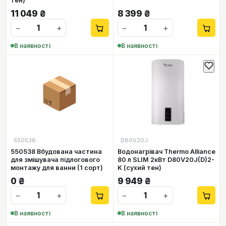
тен)
11 049
₴
8 399
₴
−
+
−
+
В наявності
В наявності
📦
550538
D80V20J
550538 Вбудована частина
Водонагрівач Thermo Alliance
для змішувача підлогового
80 л SLIM 2кВт D80V20J(D)2-
монтажу для ванни (1 сорт)
K (сухий тен)
0
₴
9 949
₴
−
+
−
+
В наявності
В наявності