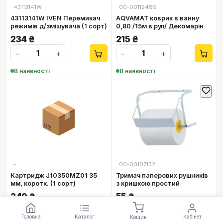
43113141W
00-00112489
43113141W IVEN Перемикач
AQVAMAT коврик в ванну
режимів д/змішувача (1 сорт)
0,80 /15м в рул/ Декомарін
234
₴
215
₴
−
+
−
+
В наявності
В наявності
📦
-
00-00107132
Картридж J10350MZ01 35
Тримач паперових рушників
мм, коротк. (1 сорт)
з кришкою простий
240
₴
55
₴
−
+
−
+
Головна
Каталог
Кабінет
Кошик