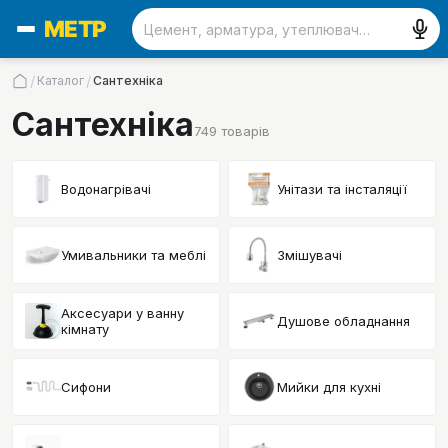
/
/
Каталог
Сантехніка
Сантехніка
749
товарів
Водонагрівачі
Унітази та інсталяції
Умивальники та меблі
Змішувачі
Аксесуари у ванну
Душове обладнання
кімнату
Сифони
Мийки для кухні