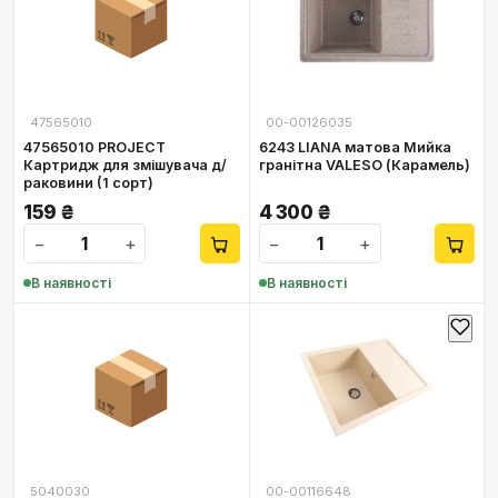
📦
47565010
00-00126035
47565010 PROJECT
6243 LIANA матова Мийка
Картридж для змішувача д/
гранітна VALESO (Карамель)
раковини (1 сорт)
159
₴
4 300
₴
−
+
−
+
В наявності
В наявності
📦
5040030
00-00116648