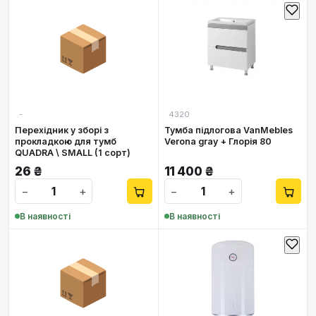
📦
-
4320
Перехідник у зборі з
Тумба підлогова VanMebles
прокладкою для тумб
Verona gray + Глорія 80
QUADRA \ SMALL (1 сорт)
26
₴
11 400
₴
−
+
−
+
В наявності
В наявності
📦