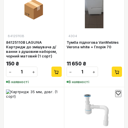
📦
84125110B
4304
84125110B LAGUNA
Тумба підлогова VanMebles
Картридж до змішувача д/
Verona white + Глорія 70
ванни з душовим набором,
чорний матовий (1 сорт)
150
₴
11 650
₴
−
+
−
+
В наявності
В наявності