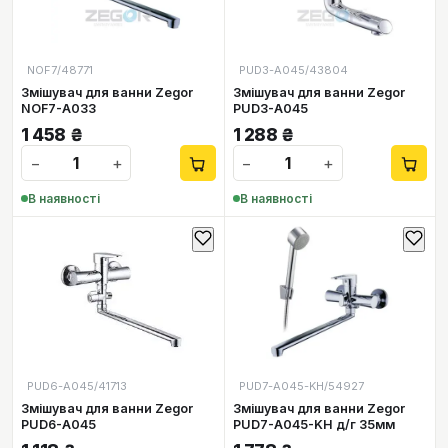
NOF7/48771
PUD3-А045/43804
Змішувач для ванни Zegor
Змішувач для ванни Zegor
NOF7-A033
PUD3-А045
1 458
₴
1 288
₴
−
+
−
+
В наявності
В наявності
PUD6-А045/41713
PUD7-A045-KH/54927
Змішувач для ванни Zegor
Змішувач для ванни Zegor
PUD6-А045
PUD7-A045-KH д/г 35мм