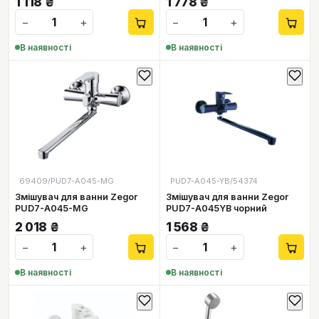
1 118
₴
1 778
₴
−
+
−
+
В наявності
В наявності
69409/PUD7-A045-MG
PUD7-A045-YB/54374
Змішувач для ванни Zegor
Змішувач для ванни Zegor
PUD7-A045-MG
PUD7-A045YB чорний
2 018
₴
1 568
₴
−
+
−
+
В наявності
В наявності