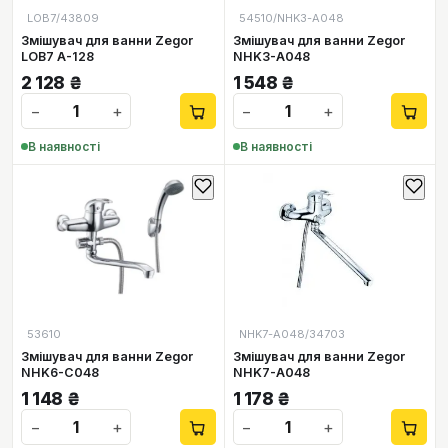
LOB7/43809
54510/NHK3-A048
Змішувач для ванни Zegor
Змішувач для ванни Zegor
LOB7 А-128
NHK3-A048
2 128
₴
1 548
₴
−
+
−
+
В наявності
В наявності
53610
NHK7-A048/34703
Змішувач для ванни Zegor
Змішувач для ванни Zegor
NHK6-С048
NHK7-A048
1 148
₴
1 178
₴
−
+
−
+