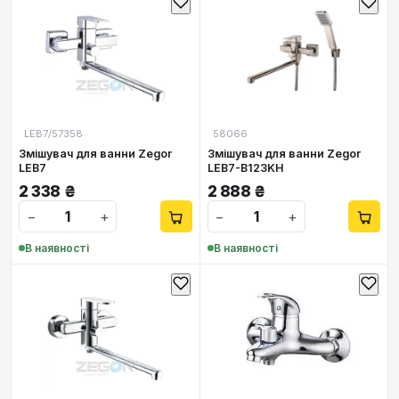
LEB7/57358
58066
Змішувач для ванни Zegor
Змішувач для ванни Zegor
LEB7
LEB7-В123KH
2 338
₴
2 888
₴
−
+
−
+
В наявності
В наявності