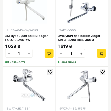
PUD7-A045-YW/54373
SAP3-B090
Змішувач для ванни Zegor
Змішувач для ванни Zegor
PUD7-A045-YW
SAP3-B090 неж. 35мм
1 629
₴
1 619
₴
−
+
−
+
В наявності
В наявності
SWF7-А113/46841
SWZ7-А-182/35375