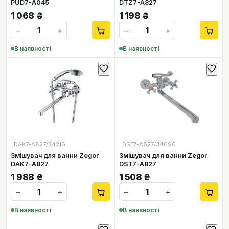
PUD7-A045
DTZ7-A827
1 068
₴
1 198
₴
−
+
−
+
В наявності
В наявності
DAK7-А827/34216
DST7-A827/34696
Змішувач для ванни Zegor
Змішувач для ванни Zegor
DAK7-А827
DST7-A827
1 988
₴
1 508
₴
−
+
−
+
В наявності
В наявності