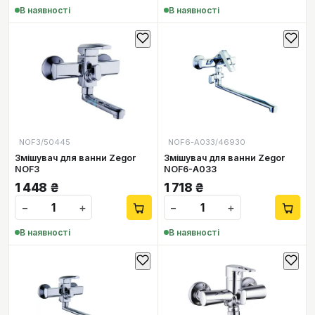
В наявності
В наявності
NOF3/50445
NOF6-A033/46930
Змішувач для ванни Zegor
Змішувач для ванни Zegor
NOF3
NOF6-A033
1 448
₴
1 718
₴
−
+
−
+
В наявності
В наявності