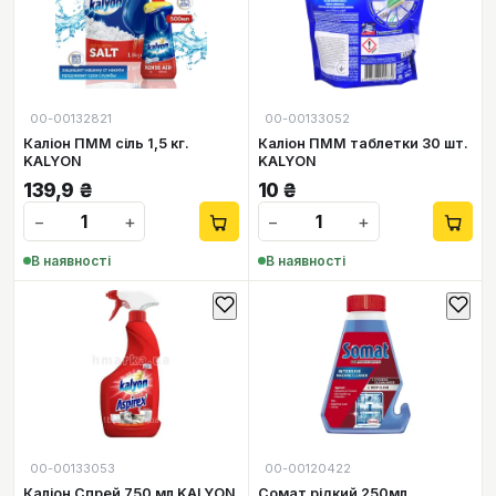
00-00132821
00-00133052
Каліон ПММ сіль 1,5 кг.
Каліон ПММ таблетки 30 шт.
KALYON
KALYON
139,9
₴
10
₴
−
+
−
+
В наявності
В наявності
00-00133053
00-00120422
Каліон Спрей 750 мл KALYON
Сомат рідкий 250мл