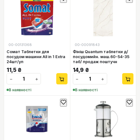
00-00131368
00-00091843
Сомат Таблетки для
Фініш Quantum таблетки д/
посудом машини All in 1 Extra
посудомийн. маш.60-54-35
24шт/уп
таб/ продаж поштучн
11,5
₴
14,9
₴
−
+
−
+
В наявності
В наявності