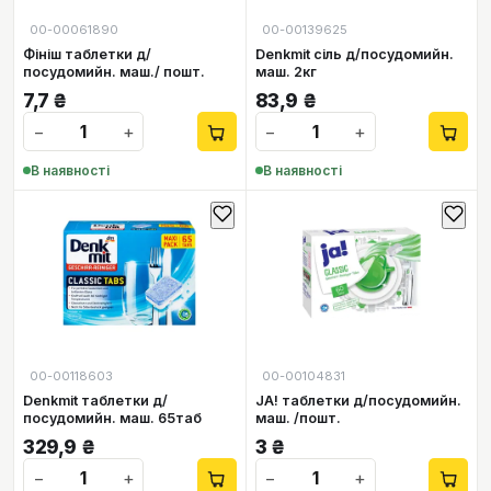
00-00061890
00-00139625
Фініш таблетки д/
Denkmit сіль д/посудомийн.
посудомийн. маш./ пошт.
маш. 2кг
7,7
₴
83,9
₴
−
+
−
+
В наявності
В наявності
00-00118603
00-00104831
Denkmit таблетки д/
JA! таблетки д/посудомийн.
посудомийн. маш. 65таб
маш. /пошт.
329,9
₴
3
₴
−
+
−
+