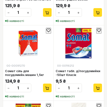
125,9
₴
129,9
₴
−
+
−
+
В наявності
В наявності
00-00091270
00-00116212
Сомат сіль для
Сомат табл. д/посудомийки
посудомийн.машин 1,5кг
-50шт Класік
124,9
₴
9,5
₴
−
+
−
+
В наявності
В наявності