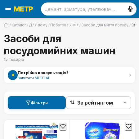
/
/
/
/
/
Каталог
Для дому
Побутова хімія
Засоби для миття посуду
Зас
Засоби для
посудомийних машин
15
товарів
Потрібна консультація?
›
✦
Запитати МЕТР АІ
Фільтри