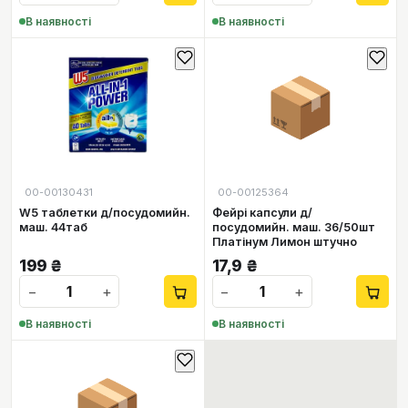
В наявності
В наявності
📦
00-00130431
00-00125364
W5 таблетки д/посудомийн.
Фейрі капсули д/
маш. 44таб
посудомийн. маш. 36/50шт
Платінум Лимон штучно
199
₴
17,9
₴
−
+
−
+
В наявності
В наявності