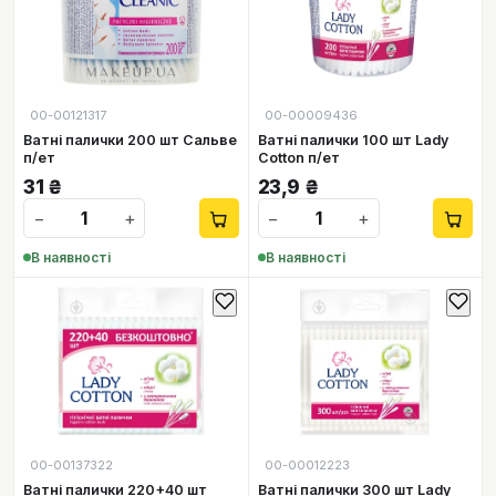
00-00121317
00-00009436
Ватні палички 200 шт Сальве
Ватні палички 100 шт Lady
п/ет
Cotton п/ет
31
₴
23,9
₴
−
+
−
+
В наявності
В наявності
00-00137322
00-00012223
Ватні палички 220+40 шт
Ватні палички 300 шт Lady