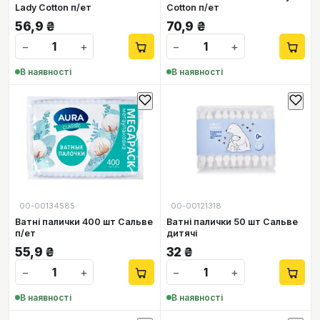
Lady Cotton п/ет
Cotton п/ет
56,9
₴
70,9
₴
−
+
−
+
В наявності
В наявності
00-00134585
00-00121318
Ватні палички 400 шт Сальве
Ватні палички 50 шт Сальве
п/ет
дитячі
55,9
₴
32
₴
−
+
−
+
В наявності
В наявності