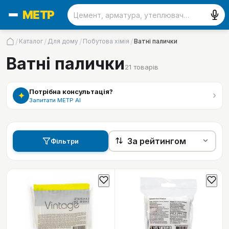
/
/
/
/
Каталог
Для дому
Побутова хімія
Ватні палички
Ватні палички
21
товарів
Потрібна консультація?
›
✦
Запитати МЕТР АІ
Фільтри