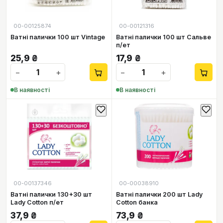
00-00125874
00-00121316
Ватні палички 100 шт Vintage
Ватні палички 100 шт Сальве
п/ет
25,9
₴
17,9
₴
−
+
−
+
В наявності
В наявності
00-00137346
00-00038910
Ватні палички 130+30 шт
Ватні палички 200 шт Lady
Lady Cotton п/ет
Cotton банка
37,9
₴
73,9
₴