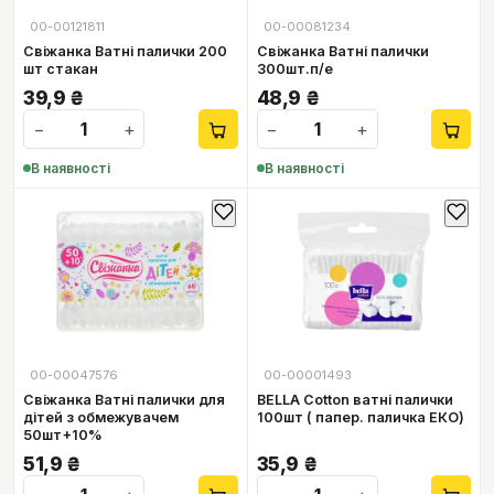
00-00121811
00-00081234
Свіжанка Ватні палички 200
Свіжанка Ватні палички
шт стакан
300шт.п/е
39,9
₴
48,9
₴
−
+
−
+
В наявності
В наявності
00-00047576
00-00001493
Свіжанка Ватні палички для
BELLA Cotton ватні палички
дітей з обмежувачем
100шт ( папер. паличка ЕКО)
50шт+10%
51,9
₴
35,9
₴