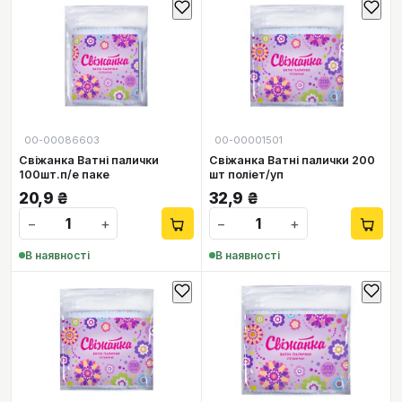
00-00086603
00-00001501
Свіжанка Ватні палички
Свіжанка Ватні палички 200
100шт.п/е паке
шт поліет/уп
20,9
₴
32,9
₴
−
+
−
+
В наявності
В наявності