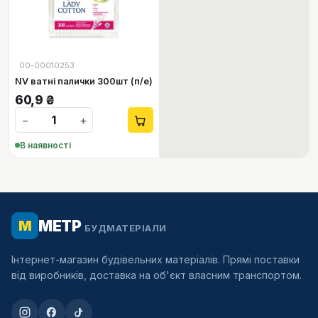
00-00010253
NV ватні палички 300шт (п/е)
60,9
₴
−
+
В наявності
МЕТР
М
БУДМАТЕРІАЛИ
Інтернет-магазин будівельних матеріалів. Прямі поставки
від виробників, доставка на об'єкт власним транспортом.