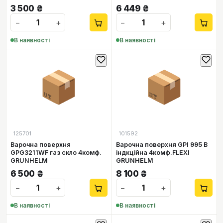
3 500
₴
6 449
₴
−
+
−
+
В наявності
В наявності
📦
📦
125701
101592
Варочна поверхня
Варочна поверхня GPI 995 B
GPG3211WF газ скло 4комф.
індкційна 4комф.FLEXI
GRUNHELM
GRUNHELM
6 500
₴
8 100
₴
−
+
−
+
В наявності
В наявності