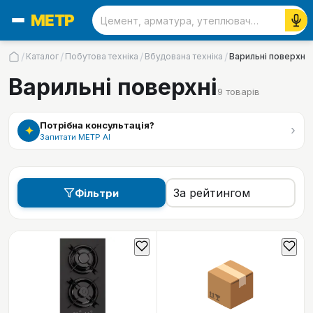
/
/
/
/
Каталог
Побутова техніка
Вбудована техніка
Варильні поверхні
Варильні поверхні
9
товарів
Потрібна консультація?
›
✦
Запитати МЕТР АІ
Фільтри
📦