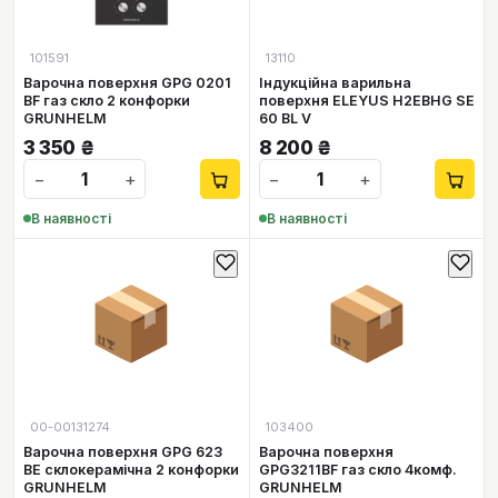
101591
13110
Варочна поверхня GPG 0201
Індукційна варильна
BF газ скло 2 конфорки
поверхня ELEYUS H2EBHG SE
GRUNHELM
60 BL V
3 350
₴
8 200
₴
−
+
−
+
В наявності
В наявності
📦
📦
00-00131274
103400
Варочна поверхня GPG 623
Варочна поверхня
BЕ склокерамічна 2 конфорки
GPG3211BF газ скло 4комф.
GRUNHELM
GRUNHELM