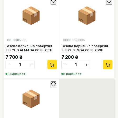
📦
📦
00-00115338
00000010005
Газова варильна поверхня
Газова варильна поверхня
ELEYUS ALMADA 60 BL CTF
ELEYUS INGA 60 BL CWF
7 700
₴
7 200
₴
−
+
−
+
В наявності
В наявності
📦