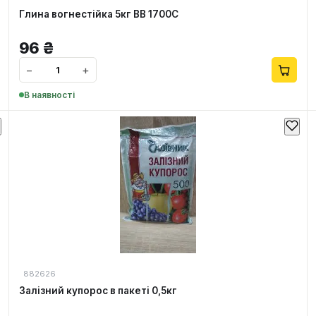
Глина вогнестійка 5кг ВВ 1700С
96
₴
−
+
В наявності
882626
Залізний купорос в пакеті 0,5кг