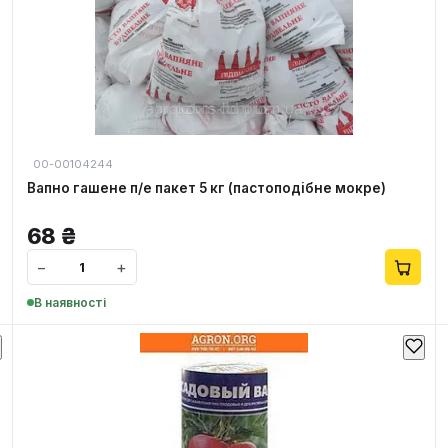
00-00104244
Вапно гашене п/е пакет 5 кг (пастоподібне мокре)
68
₴
−
+
В наявності