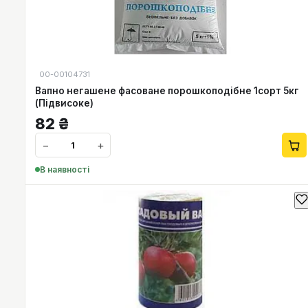
00-00104731
Вапно негашене фасоване порошкоподібне 1сорт 5кг
(Підвисоке)
82
₴
−
+
В наявності