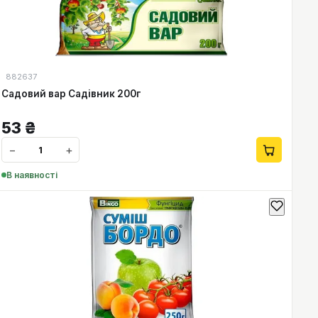
882637
Садовий вар Садівник 200г
53
₴
−
+
В наявності