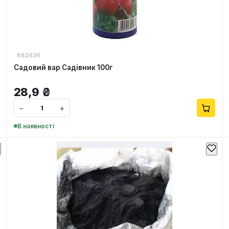
882636
Садовий вар Садівник 100г
28,9
₴
−
+
В наявності