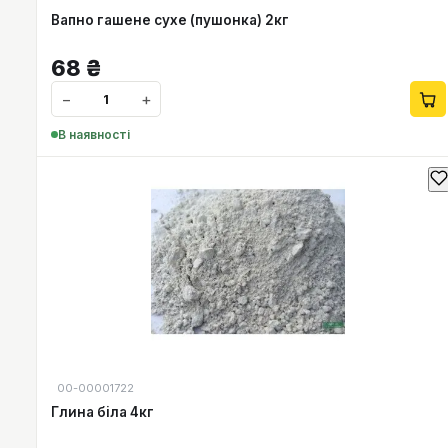
Вапно гашене сухе (пушонка) 2кг
68
₴
−
+
В наявності
00-00001722
Глина біла 4кг