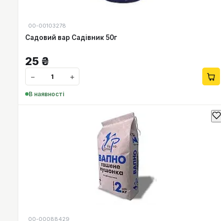
00-00103278
Садовий вар Садівник 50г
25
₴
−
+
В наявності
00-00088429