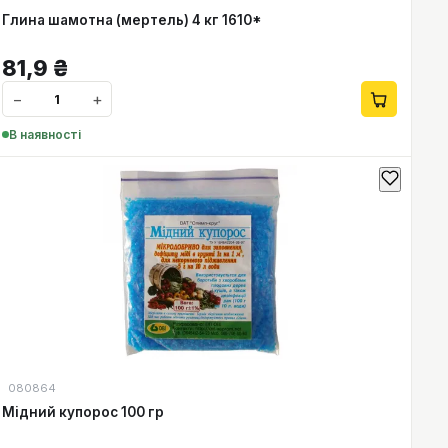
Глина шамотна (мертель) 4 кг 1610*
81,9
₴
−
+
В наявності
080864
Мідний купорос 100 гр