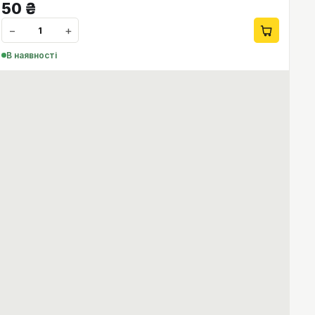
50
₴
−
+
В наявності