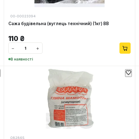
00-00023394
Сажа будівельна (вуглець технічний) (1кг) ВВ
110
₴
−
+
В наявності
082865