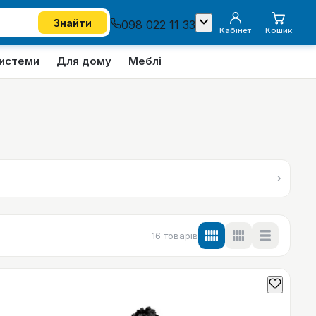
Знайти
098 022 11 33
Кабінет
Кошик
системи
Для дому
Меблі
›
16
товарів