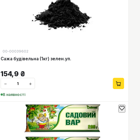
00-00039602
Сажа будівельна (1кг) зелен.уп.
154,9
₴
−
+
В наявності