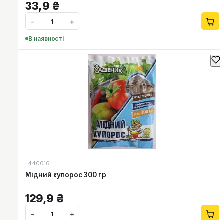
33,9
₴
−
+
В наявності
440016
Мідний купорос 300 гр
129,9
₴
−
+