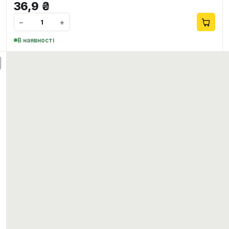
36,9
₴
−
+
В наявності