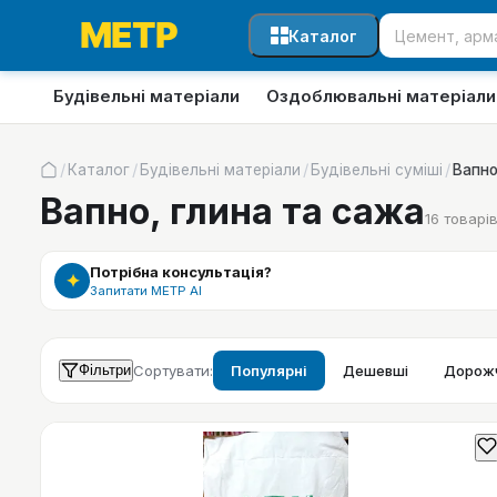
Каталог
Будівельні матеріали
Оздоблювальні матеріали
/
/
/
/
Каталог
Будівельні матеріали
Будівельні суміші
Вапно
Вапно, глина та сажа
16
товарі
Потрібна консультація?
✦
Запитати МЕТР АІ
Фільтри
Сортувати:
Популярні
Дешевші
Дорожч