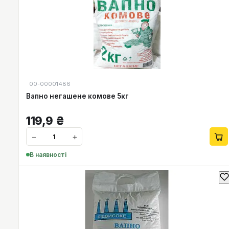
00-00001486
Вапно негашене комове 5кг
119,9
₴
−
+
В наявності