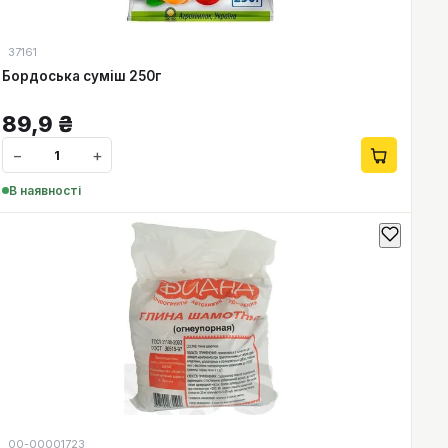
37161
Бордоська суміш 250г
89,9
₴
−
+
В наявності
00-00001723