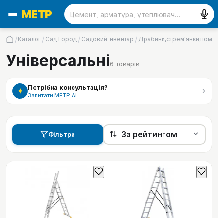
/
/
/
/
Каталог
Сад Город
Садовий інвентар
Драбини,стрем'янки,помо
Універсальні
6
товарів
Потрібна консультація?
›
✦
Запитати МЕТР АІ
Фільтри