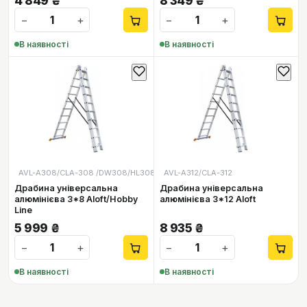
4 849
₴
8 349
₴
−
+
−
+
В наявності
В наявності
AVL-A308/CLA-308 /DW308/HL308
AVL-A312/CLA-312
Драбина універсальна
Драбина універсальна
алюмінієва 3*8 Aloft/Hobby
алюмінієва 3*12 Aloft
Line
5 999
₴
8 935
₴
−
+
−
+
В наявності
В наявності