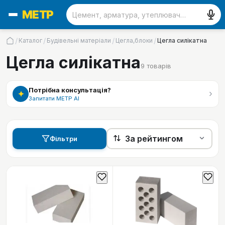
/
/
/
/
Каталог
Будівельні матеріали
Цегла,блоки
Цегла силікатна
Цегла силікатна
9
товарів
Потрібна консультація?
›
✦
Запитати МЕТР АІ
Фільтри