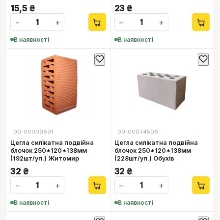
15,5
₴
23
₴
−
+
−
+
В наявності
В наявності
00-00009891
00-00034506
Цегла силікатна подвійна
Цегла силікатна подвійна
блочок 250*120*138мм
блочок 250*120*138мм
(192шт/уп.) Житомир
(228шт/уп.) Обухів
32
₴
32
₴
−
+
−
+
В наявності
В наявності