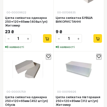
00-00009822
00-00136835
Цегла силікатна одинарна
Цегла силікатна БУВША
250*120*65мм (408шт/уп)
ВИКОРИСТАННІ
Житомир
23
₴
9
₴
−
+
−
+
В наявності
В наявності
00-00005759
00-00019926
Цегла силікатна одинарна
Цегла силікатна півторашня
250*120*65мм (452 шт/уп)
250*120*85мм (312 шт/уп)
Обухів
Житомир