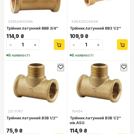
22652/А0219А
5383/25/22646
Трійник латунний ВВВ 3/4''
Трійник латунний ВВЗ 1/2''
114,9
₴
109,9
₴
−
+
−
+
В наявності
В наявності
23/ 0787
70434
Трійник латунний ВЗВ 1/2''
Трійник латунний ВЗВ 1/2''
нік.ASG
75,9
₴
114,9
₴