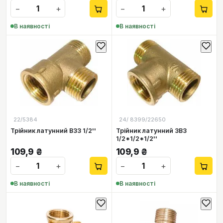
−
+
−
+
В наявності
В наявності
22/5384
24/ 8399/22650
Трійник латунний ВЗЗ 1/2''
Трійник латунний ЗВЗ
1/2*1/2*1/2''
109,9
₴
109,9
₴
−
+
−
+
В наявності
В наявності