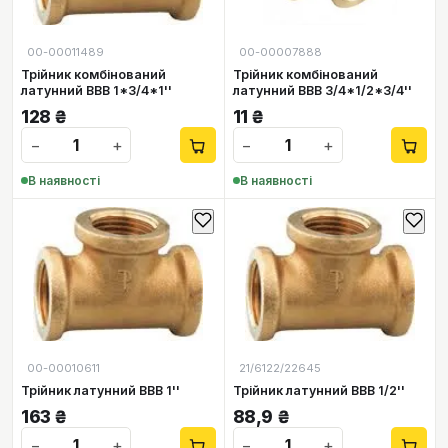
00-00011489
00-00007888
Трійник комбінований
Трійник комбінований
латунний ВВВ 1*3/4*1''
латунний ВВВ 3/4*1/2*3/4''
128
₴
11
₴
−
+
−
+
В наявності
В наявності
00-00010611
21/6122/22645
Трійник латунний ВВВ 1''
Трійник латунний ВВВ 1/2''
163
₴
88,9
₴
−
+
−
+