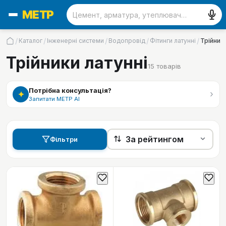
/
/
/
/
/
Каталог
Інженерні системи
Водопровід
Фітинги латунні
Трійник
Трійники латунні
15
товарів
Потрібна консультація?
›
✦
Запитати МЕТР АІ
Фільтри