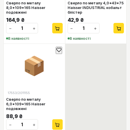
Сверло по металу
Сверло по металу 4,0*43*75
8,0*109*165 Haisser
Haisser INDUSTRIAL кобальт
подовжені
блістер
164,9
₴
42,9
₴
−
+
−
+
В наявності
В наявності
📦
17553/2011155
Сверло по металу
6,0*109*165 Haisser
подовжені
88,9
₴
−
+