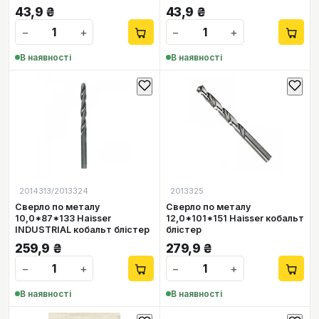
43,9
₴
43,9
₴
−
+
−
+
В наявності
В наявності
2014313/2013324
2013325
Сверло по металу
Сверло по металу
10,0*87*133 Haisser
12,0*101*151 Haisser кобальт
INDUSTRIAL кобальт блістер
блістер
259,9
₴
279,9
₴
−
+
−
+
В наявності
В наявності