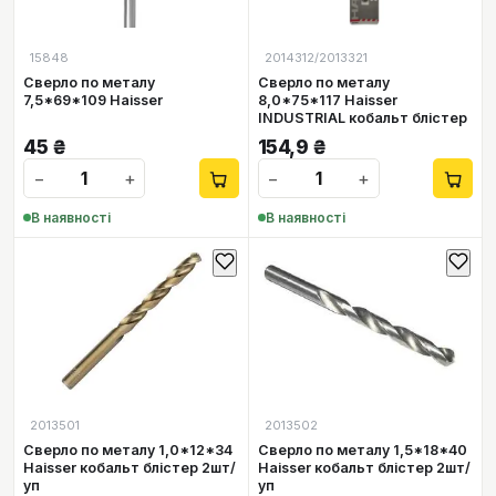
15848
2014312/2013321
Сверло по металу
Сверло по металу
7,5*69*109 Haisser
8,0*75*117 Haisser
INDUSTRIAL кобальт блістер
45
₴
154,9
₴
−
+
−
+
В наявності
В наявності
2013501
2013502
Сверло по металу 1,0*12*34
Сверло по металу 1,5*18*40
Haisser кобальт блістер 2шт/
Haisser кобальт блістер 2шт/
уп
уп