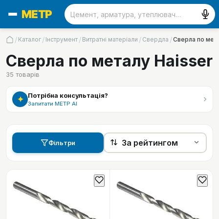
/
/
/
/
/
Каталог
Інструмент
Витратні матеріали
Свердла
Сверла по мет
Сверла по металу Haisser
35
товарів
Потрібна консультація?
›
✦
Запитати МЕТР АІ
Фільтри