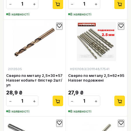
−
+
−
+
В наявності
В наявності
2013505
HS101083/2011148/17541
Сверло по металу 2,5*30*57
Сверло по металу 2,5*62*95
Haisser кобальт блістер 2шт/
Haisser подовжені
уп
28,9
₴
27,9
₴
−
+
−
+
В наявності
В наявності