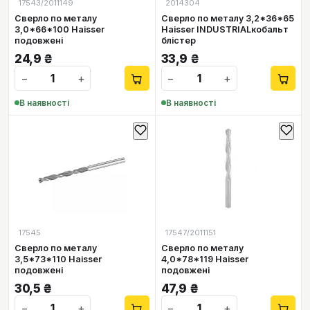
17543/2011149
2014304
Сверло по металу
Сверло по металу 3,2*36*65
3,0*66*100 Haisser
Haisser INDUSTRIALкобальт
подовжені
блістер
24,9
₴
33,9
₴
−
+
−
+
В наявності
В наявності
17545
17547/2011151
Сверло по металу
Сверло по металу
3,5*73*110 Haisser
4,0*78*119 Haisser
подовжені
подовжені
30,5
₴
47,9
₴
−
+
−
+