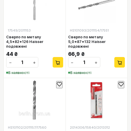
17549/2011153
HS101093/2011154/17551
Сверло по металу
Сверло по металу
4,5*82*126 Haisser
5,0*87*132 Haisser
подовжені
подовжені
44
₴
66,9
₴
−
+
−
+
В наявності
В наявності
HS101102/2011157/17560
2014306/15840/2013312