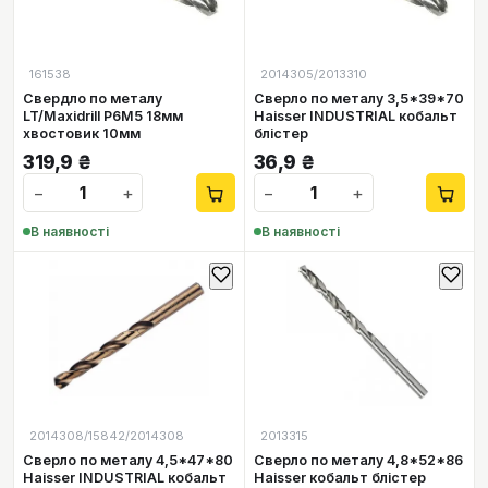
161538
2014305/2013310
Свердло по металу
Сверло по металу 3,5*39*70
LT/Maxidrill P6M5 18мм
Haisser INDUSTRIAL кобальт
хвостовик 10мм
блістер
319,9
₴
36,9
₴
−
+
−
+
В наявності
В наявності
2014308/15842/2014308
2013315
Сверло по металу 4,5*47*80
Сверло по металу 4,8*52*86
Haisser INDUSTRIAL кобальт
Haisser кобальт блістер