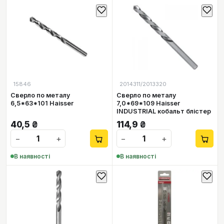
15846
2014311/2013320
Сверло по металу
Сверло по металу
6,5*63*101 Haisser
7,0*69*109 Haisser
INDUSTRIAL кобальт блістер
40,5
₴
114,9
₴
−
+
−
+
В наявності
В наявності