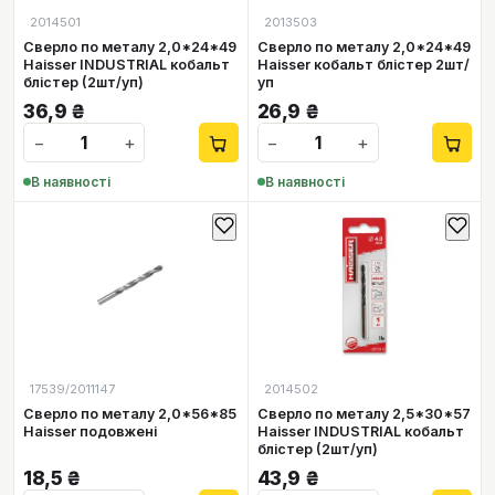
2014501
2013503
Сверло по металу 2,0*24*49
Сверло по металу 2,0*24*49
Haisser INDUSTRIAL кобальт
Haisser кобальт блістер 2шт/
блістер (2шт/уп)
уп
36,9
₴
26,9
₴
−
+
−
+
В наявності
В наявності
17539/2011147
2014502
Сверло по металу 2,0*56*85
Сверло по металу 2,5*30*57
Haisser подовжені
Haisser INDUSTRIAL кобальт
блістер (2шт/уп)
18,5
₴
43,9
₴