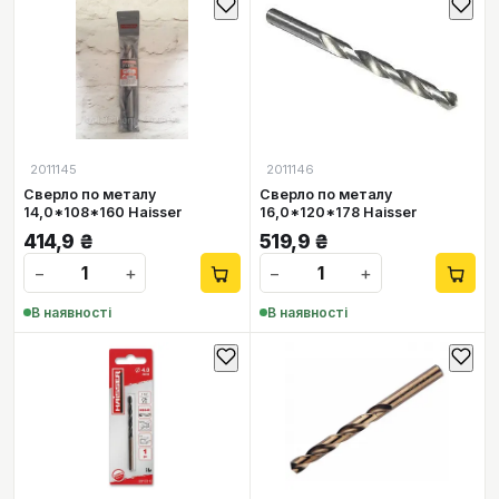
2011145
2011146
Сверло по металу
Сверло по металу
14,0*108*160 Haisser
16,0*120*178 Haisser
414,9
₴
519,9
₴
−
+
−
+
В наявності
В наявності