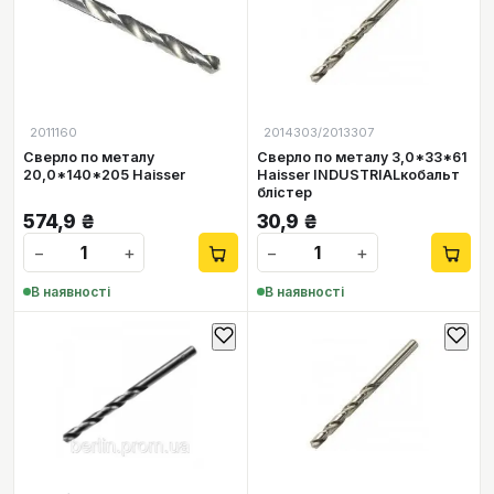
2011160
2014303/2013307
Сверло по металу
Сверло по металу 3,0*33*61
20,0*140*205 Haisser
Haisser INDUSTRIALкобальт
блістер
574,9
₴
30,9
₴
−
+
−
+
В наявності
В наявності