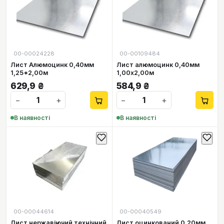
00-00024228
00-00109484
Лист Алюмоцинк 0,40мм
Лист алюмоцинк 0,40мм
1,25*2,00м
1,00х2,00м
629,9
₴
584,9
₴
−
+
−
+
В наявності
В наявності
00-00044614
00-00040549
Лист нержавіючий технічний
Лист оцинкований 0,20мм