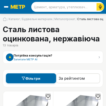
/
/
/
/
Каталог
Будівельні матеріали
Металопрокат
Сталь листова оци
Сталь листова
оцинкована, нержавіюча
13
товарів
Потрібна консультація?
›
✦
Запитати МЕТР АІ
Фільтри