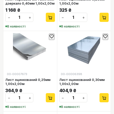
дзеркало 0,40мм 1,00х2,00м
1,00х2,00м
1 168
₴
325
₴
−
+
−
+
В наявності
В наявності
00-00007673
00-00006398
Лист оцинкований 0,25мм
Лист оцинкований 0,30мм
1,00х2,00м
1,00х2,00м
364,9
₴
404,9
₴
−
+
−
+
В наявності
В наявності