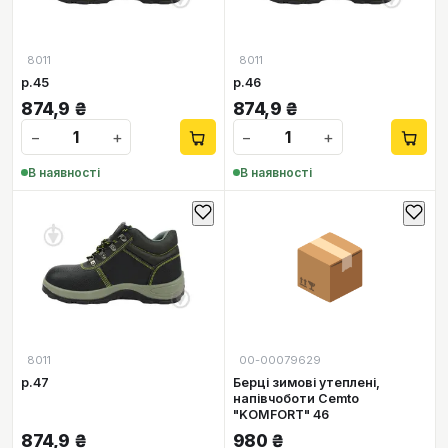
8011
8011
р.45
р.46
874,9
₴
874,9
₴
−
+
−
+
В наявності
В наявності
📦
8011
00-00079629
р.47
Берці зимові утеплені,
напівчоботи Cemto
"KOMFORT" 46
874,9
₴
980
₴