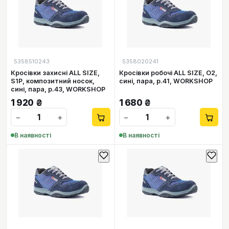
5358510243
5358020241
Кросівки захисні ALL SIZE,
Кросівки робочі ALL SIZE, O2,
S1P, композитний носок,
сині, пара, р.41, WORKSHOP
сині, пара, р.43, WORKSHOP
1 920
₴
1 680
₴
−
+
−
+
В наявності
В наявності