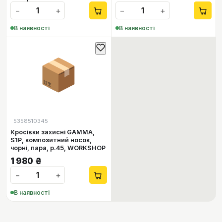
−
+
−
+
В наявності
В наявності
📦
5358510345
Кросівки захисні GAMMA,
S1P, композитний носок,
чорні, пара, р.45, WORKSHOP
1 980
₴
−
+
В наявності