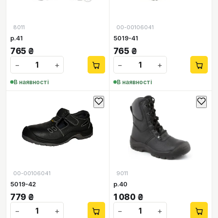
8011
00-00106041
р.41
5019-41
765
₴
765
₴
−
+
−
+
В наявності
В наявності
00-00106041
9011
5019-42
р.40
779
₴
1 080
₴
−
+
−
+