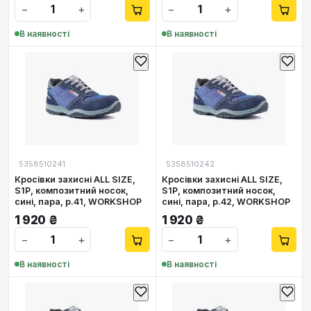
−
+
−
+
В наявності
В наявності
5358510241
5358510242
Кросівки захисні ALL SIZE,
Кросівки захисні ALL SIZE,
S1P, композитний носок,
S1P, композитний носок,
сині, пара, р.41, WORKSHOP
сині, пара, р.42, WORKSHOP
1 920
₴
1 920
₴
−
+
−
+
В наявності
В наявності