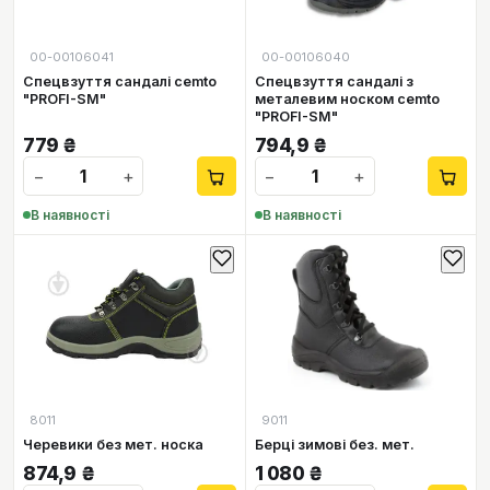
00-00106041
00-00106040
Спецвзуття сандалі cemto
Спецвзуття сандалі з
"PROFI-SM"
металевим носком cemto
"PROFI-SM"
779
₴
794,9
₴
−
+
−
+
В наявності
В наявності
8011
9011
Черевики без мет. носка
Берці зимові без. мет.
874,9
₴
1 080
₴