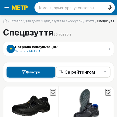
/
/
/
/
/
Каталог
Для дому
Одяг, взуття та аксесуари
Взуття
Спецвзуття
Спецвзуття
25
товарів
Потрібна консультація?
›
✦
Запитати МЕТР АІ
Фільтри