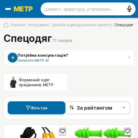
/
/
/
/
Каталог
Інструмент
Засоби індивідуального захисту
Спецодяг
Спецодяг
71
товарів
Потрібна консультація?
›
✦
Запитати МЕТР АІ
Формений одяг
працівників МЕТР
Фільтри