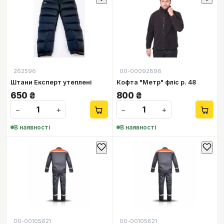
262596
00-00092896
Штани Експерт утеплені
Кофта "Метр" фліс р. 48
650
₴
800
₴
−
+
−
+
В наявності
В наявності
00-00105621
00-00105621