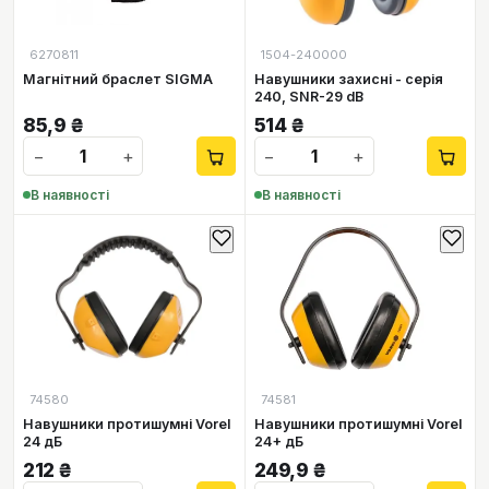
6270811
1504-240000
Магнітний браслет SIGMA
Навушники захисні - серія
240, SNR-29 dB
85,9
₴
514
₴
−
+
−
+
В наявності
В наявності
74580
74581
Навушники протишумні Vorel
Навушники протишумні Vorel
24 дБ
24+ дБ
212
₴
249,9
₴