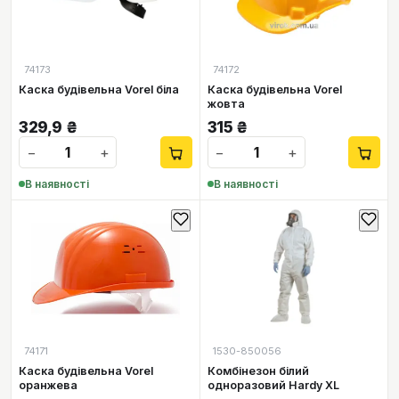
74173
74172
Каска будівельна Vorel біла
Каска будівельна Vorel
жовта
329,9
₴
315
₴
−
+
−
+
В наявності
В наявності
74171
1530-850056
Каска будівельна Vorel
Комбінезон білий
оранжева
одноразовий Hardy XL