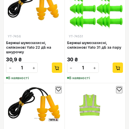
YT-7456
YT-74551
Берюші шумозахисні,
Берюші шумозахисні,
силіконові Yato 22 дБ на
силіконові Yato 31 дБ за пару
шнурочку
30,9
₴
30
₴
−
+
−
+
В наявності
В наявності