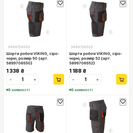
5899706550
5899706552
Шорти робочі VIKING, сіро-
Шорти робочі VIKING, сіро-
чорні, розмір 50 {арт.
чорні, розмір 52 {арт.
5899706550}
5899706552}
1 338
₴
1 188
₴
−
+
−
+
В наявності
В наявності