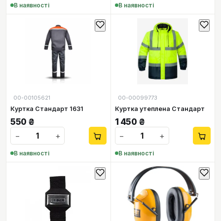
В наявності
В наявності
00-00105621
00-00099773
Куртка Стандарт 1631
Куртка утеплена Стандарт
550
₴
1 450
₴
−
+
−
+
В наявності
В наявності