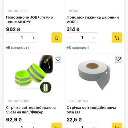
00-00127115
78750
Поло жіноче JOB+,темно
Пояс монтажника шкіряний
-синє MODYF
VOREL
962
₴
314
₴
−
+
−
+
В наявності
В наявності
00-00136189
00-00111764
Стрічка світловідбиваюча
Стрічка світловідбиваюча
55см на лип /Флікер
біла ЕН
62,9
₴
22,5
₴
−
+
−
+