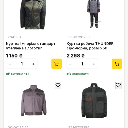
264396
5899708250
Куртка Імперіал стандарт
Куртка робоча THUNDER,
утеплена з логотип.
сіро-чорна, розмір 50
1 150
₴
2 268
₴
−
+
−
+
В наявності
В наявності
00-00123132
5899705254