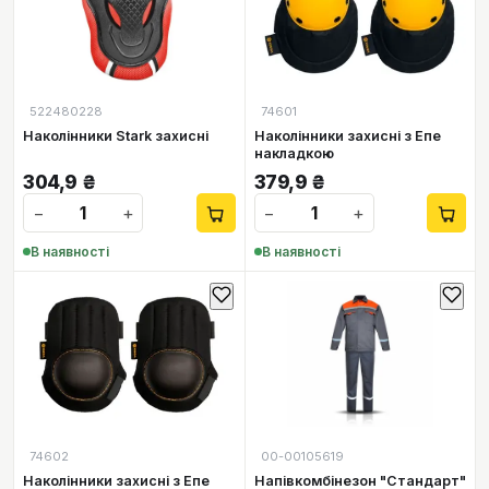
522480228
74601
Наколінники Stark захисні
Наколінники захисні з Епе
накладкою
304,9
₴
379,9
₴
−
+
−
+
В наявності
В наявності
74602
00-00105619
Наколінники захисні з Епе
Напівкомбінезон "Стандарт"