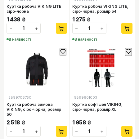
Куртка робоча VIKING LITE
Куртка робоча VIKING LITE,
сіро-чорна
сіро-чорна, розмір 54
1 438
₴
1 275
₴
−
+
−
+
В наявності
В наявності
5899706750
5899601003
Куртка робоча зимова
Куртка софтшел VIKING,
VIKING, сіро-чорна, розмір
сіро-чорна, розмір XL
50
2 518
₴
1 958
₴
−
+
−
+