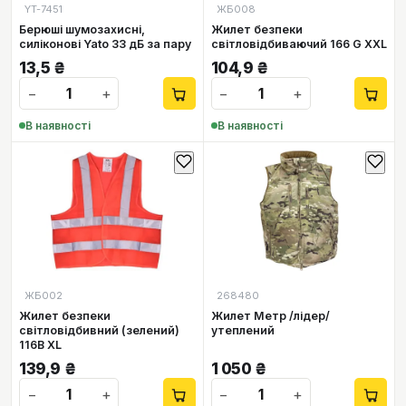
YT-7451
ЖБ008
Берюші шумозахисні,
Жилет безпеки
силіконові Yato 33 дБ за пару
світловідбиваючий 166 G XXL
13,5
₴
104,9
₴
−
+
−
+
В наявності
В наявності
ЖБ002
268480
Жилет безпеки
Жилет Метр /лідер/
світловідбивний (зелений)
утеплений
116B XL
139,9
₴
1 050
₴
−
+
−
+