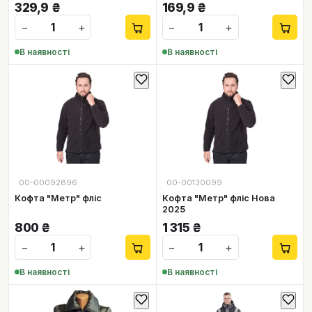
329,9
₴
169,9
₴
−
+
−
+
В наявності
В наявності
00-00092896
00-00130099
Кофта "Метр" фліс
Кофта "Метр" фліс Нова
2025
800
₴
1 315
₴
−
+
−
+
В наявності
В наявності