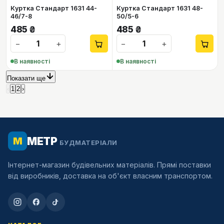
Куртка Стандарт 1631 44-
Куртка Стандарт 1631 48-
46/7-8
50/5-6
485
₴
485
₴
−
+
−
+
В наявності
В наявності
Показати ще
‹
1
2
›
МЕТР
М
БУДМАТЕРІАЛИ
Інтернет-магазин будівельних матеріалів. Прямі поставки
від виробників, доставка на об'єкт власним транспортом.