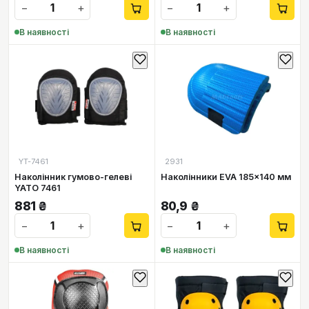
−
+
−
+
В наявності
В наявності
YT-7461
2931
Наколінник гумово-гелеві
Наколінники EVA 185x140 мм
YATO 7461
881
₴
80,9
₴
−
+
−
+
В наявності
В наявності