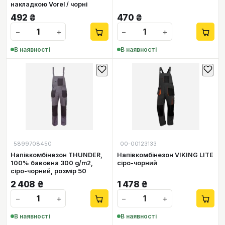
накладкою Vorel / чорні
492
₴
470
₴
−
+
−
+
В наявності
В наявності
5899708450
00-00123133
Напівкомбінезон THUNDER,
Напівкомбінезон VIKING LITE
100% бавовна 300 g/m2,
сіро-чорний
сіро-чорний, розмір 50
2 408
₴
1 478
₴
−
+
−
+
В наявності
В наявності