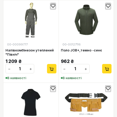
00-00099777
00-00127116
Напівкомбінезон утеплений
Поло JOB+,темно -синє
"Північ"
1 209
₴
962
₴
−
+
−
+
В наявності
В наявності