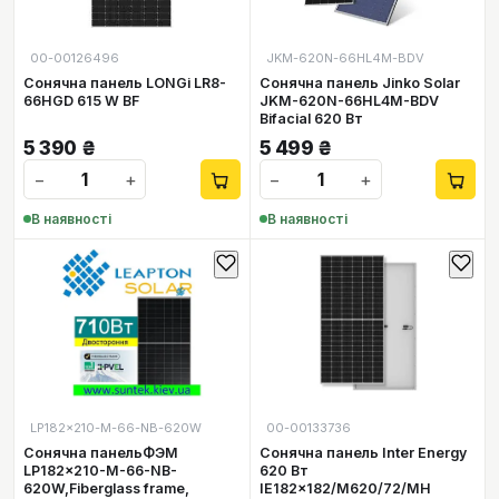
00-00126496
JKM-620N-66HL4M-BDV
Сонячна панель LONGi LR8-
Сонячна панель Jinko Solar
66HGD 615 W BF
JKM-620N-66HL4M-BDV
Bifacial 620 Вт
5 390
₴
5 499
₴
−
+
−
+
В наявності
В наявності
LP182x210-M-66-NB-620W
00-00133736
Сонячна панельФЭМ
Сонячна панель Inter Energy
LP182x210-M-66-NB-
620 Вт
620W,Fiberglass frame,
IE182x182/M620/72/MH