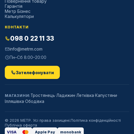
Повернення товару
Гарантія
Метр Бізнес
Калькулятори
КОНТАКТИ
098 0 22 11 33
info@metrm.com
Пн–Сб 8:00–20:00
Зателефонувати
·
·
·
·
Тростянець
Ладижин
Летківка
Капустяни
МАГАЗИНИ:
·
Ілляшівка
Ободівка
©
2026
МЕТР. Усі права захищені.
Політика конфіденційності
Публічна оферта
VISA
Apple Pay
monobank