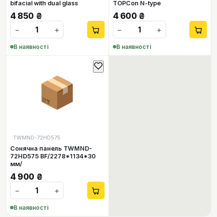
bifacial with dual glass
TOPCon N-type
4 850
₴
4 600
₴
−
+
−
+
В наявності
В наявності
📦
TWMND-72HD575
Сонячна панель TWMND-
72HD575 BF/2278*1134*30
мм/
4 900
₴
−
+
В наявності