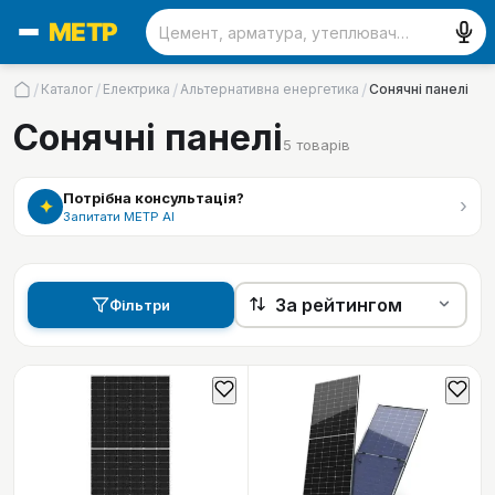
/
/
/
/
Каталог
Електрика
Альтернативна енергетика
Сонячні панелі
Сонячні панелі
5
товарів
Потрібна консультація?
›
✦
Запитати МЕТР АІ
Фільтри