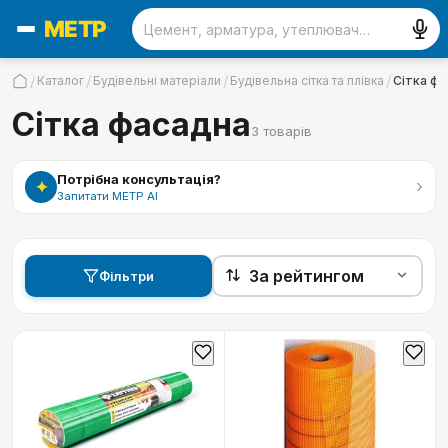
/
/
/
/
Каталог
Будівельні матеріали
Будівельна сітка та плівка
Сітка ф
Сітка фасадна
3
товарів
Потрібна консультація?
›
✦
Запитати МЕТР АІ
Фільтри