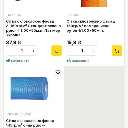
107-006
58609
Сітка скловолокно фасад
Сітка скловолокно фасад
А-160гр/м² Стандарт зелена
160гр/м² помаранчева
рулон-h1.00*50м.п. Латімер
рулон-h1.00*50м.п.
Україна
37,9
₴
15,9
₴
−
+
−
+
В наявності
В наявності
00-00034038
Сітка скловолокно фасад
145гр/м² синя рулон-