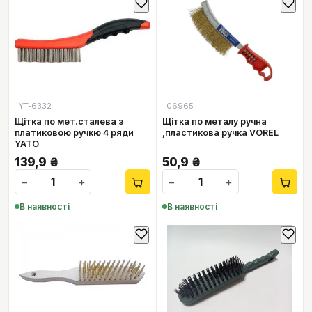
YT-6332
06965
Щітка по мет.сталева з
Щітка по металу ручна
платиковою ручкю 4 ряди
,пластикова ручка VOREL
YATO
139,9
₴
50,9
₴
−
+
−
+
В наявності
В наявності