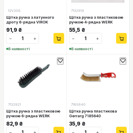
12V306
7132919
Щітка ручна з латунного
Щітка ручна з пластиковою
дроту 6-рядна VIROK
ручкою 4-рядна WERK
91,9
₴
55,5
₴
−
+
−
+
В наявності
В наявності
7132921
7185640
Щітка ручна з пластиковою
Щітка ручна пластикова
ручкою 6-рядна WERK
Gerrarg 7185640
82,9
₴
35,9
₴
−
+
−
+