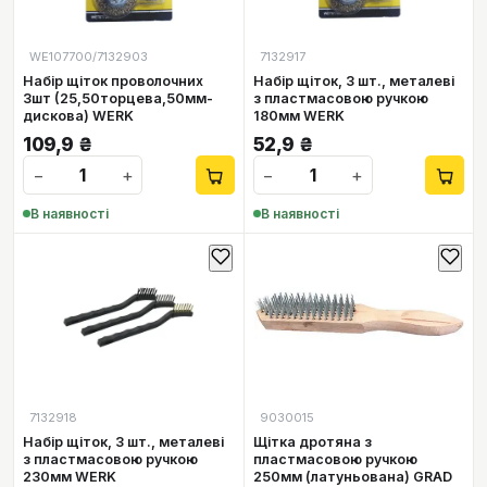
WE107700/7132903
7132917
Набір щіток проволочних
Набір щіток, 3 шт., металеві
3шт (25,50торцева,50мм-
з пластмасовою ручкою
дискова) WERK
180мм WERK
109,9
₴
52,9
₴
−
+
−
+
В наявності
В наявності
7132918
9030015
Набір щіток, 3 шт., металеві
Щітка дротяна з
з пластмасовою ручкою
пластмасовою ручкою
230мм WERK
250мм (латуньована) GRAD