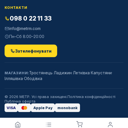
КОНТАКТИ
098 0 22 11 33
info@metrm.com
Пн–Сб 8:00–20:00
Зателефонувати
·
·
·
·
Тростянець
Ладижин
Летківка
Капустяни
МАГАЗИНИ:
·
Ілляшівка
Ободівка
©
2026
МЕТР. Усі права захищені.
Політика конфіденційності
Публічна оферта
VISA
Apple Pay
monobank