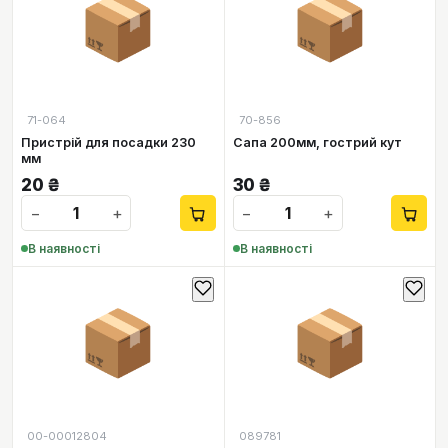
📦
📦
71-064
70-856
Пристрій для посадки 230
Сапа 200мм, гострий кут
мм
20
₴
30
₴
−
+
−
+
В наявності
В наявності
📦
📦
00-00012804
089781