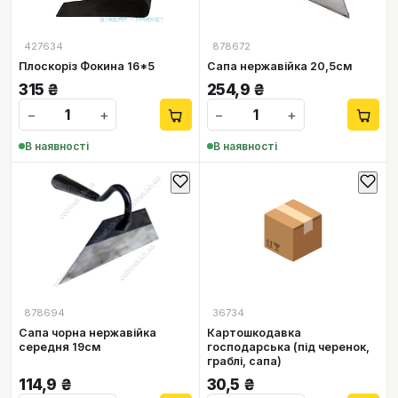
427634
878672
Плоскоріз Фокина 16*5
Сапа нержавійка 20,5см
315
₴
254,9
₴
−
+
−
+
В наявності
В наявності
📦
878694
36734
Сапа чорна нержавійка
Картошкодавка
середня 19см
господарська (під черенок,
граблі, сапа)
114,9
₴
30,5
₴