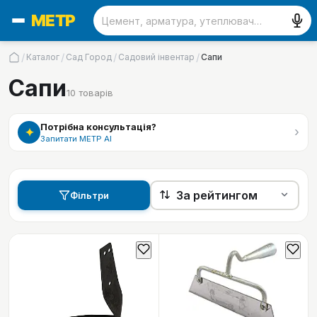
/
/
/
/
Каталог
Сад Город
Садовий інвентар
Сапи
Сапи
10
товарів
Потрібна консультація?
›
✦
Запитати МЕТР АІ
Фільтри