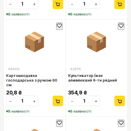
−
+
−
+
В наявності
В наявності
📦
📦
48866
428115
Картошкодавка
Культиватор Їжак
господарська з ручкою 60
алюмінієвий 6-ти рядний
см
20,8
₴
354,9
₴
−
+
−
+
В наявності
В наявності