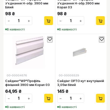
з'єднання Н-обр. 3900 мм
з'єднання Н-обр.3900 мм
Білий
Корал 03
98
₴
98
₴
−
+
−
+
В наявності
В наявності
00-00004676
00-00006529
Сайдинг"WP"Профіль
Сайдінг ОРТО кут внутрішній
фінішний 3900 мм Корал 03
3,05м білий
64,95
₴
145
₴
−
+
−
+
В наявності
В наявності