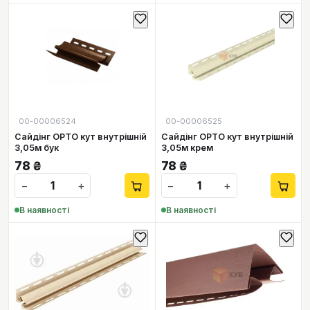
00-00006524
00-00006525
Сайдінг ОРТО кут внутрішній
Сайдінг ОРТО кут внутрішній
3,05м бук
3,05м крем
78
₴
78
₴
−
+
−
+
В наявності
В наявності