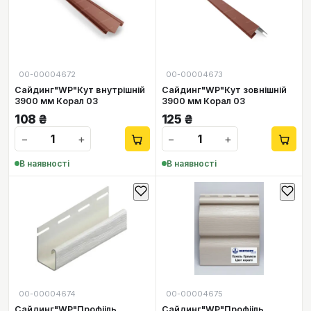
00-00004672
00-00004673
Сайдинг"WP"Кут внутрішній
Сайдинг"WP"Кут зовнішній
3900 мм Корал 03
3900 мм Корал 03
108
₴
125
₴
−
+
−
+
В наявності
В наявності
00-00004674
00-00004675
Сайдинг"WP"Профііль
Сайдинг"WP"Профііль