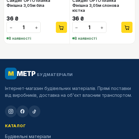
Сайдінг ОРТО планка
Сайдінг ОРТО планка
Фінішна 3,05м біла
Фінішна 3,05м слонова
кістка
36
₴
36
₴
−
+
−
+
В наявності
В наявності
МЕТР
М
БУДМАТЕРІАЛИ
Інтернет-магазин будівельних матеріалів. Прямі поставки
від виробників, доставка на об'єкт власним транспортом.
КАТАЛОГ
Будівельні матеріали