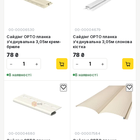
00-00006530
00-00004679
Сайдінг ОРТО планка
Сайдінг ОРТО планка
з'єднувальна 3,05м крем-
з'єднувальна 3,05м слонова
брюле
кістка
78
₴
78
₴
−
+
−
+
В наявності
В наявності
00-00004680
00-00007584