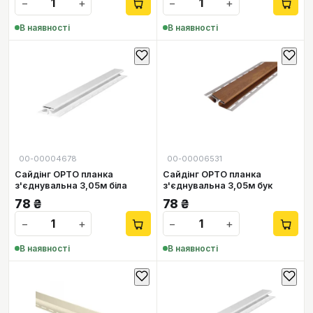
−
+
−
+
В наявності
В наявності
00-00004678
00-00006531
Сайдінг ОРТО планка
Сайдінг ОРТО планка
з'єднувальна 3,05м біла
з'єднувальна 3,05м бук
78
₴
78
₴
−
+
−
+
В наявності
В наявності