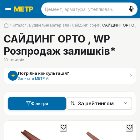
/
/
/
/
Каталог
Будівельні матеріали
Сайдинг, софіт
САЙДИНГ ОРТО , W
САЙДИНГ ОРТО , WP
Розпродаж залишків*
18
товарів
Потрібна консультація?
›
✦
Запитати МЕТР АІ
Фільтри