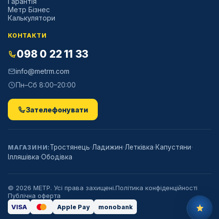
Гарантія
Метр Бізнес
Калькулятори
КОНТАКТИ
098 0 22 11 33
info@metrm.com
Пн–Сб 8:00–20:00
Зателефонувати
·
·
·
·
Тростянець
Ладижин
Летківка
Капустяни
МАГАЗИНИ:
·
Ілляшівка
Ободівка
©
2026
МЕТР. Усі права захищені.
Політика конфіденційності
Публічна оферта
VISA
Apple Pay
monobank