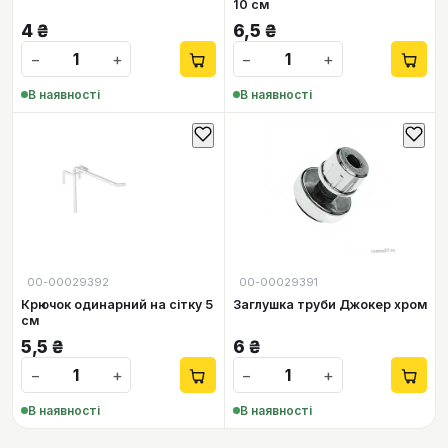
10 см
4
₴
6,5
₴
−
+
−
+
В наявності
В наявності
00-00029392
00-00029391
Крючок одинарний на сітку 5
Заглушка труби Джокер хром
см
5,5
₴
6
₴
−
+
−
+
В наявності
В наявності