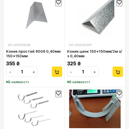
00-00129838
00-00036291
Коник простий 9006 0,40мм
Коник цинк 150*150мм/2м з/
150*150мм
з 0,40мм
355
₴
325
₴
−
+
−
+
В наявності
В наявності