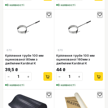
В наявності
В наявності
670
670
Кріплення труби 100 мм
Кріплення труби 100 мм
оцинкованої 80мм з
оцинкованої 160мм з
дюбелем Kardinal К
дюбелем Kardinal К
39,5
₴
44
₴
−
+
−
+
В наявності
В наявності