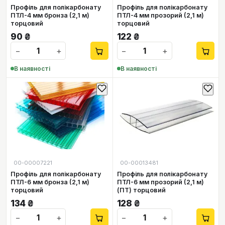
Профіль для полікарбонату
Профіль для полікарбонату
ПТЛ-4 мм бронза (2,1 м)
ПТЛ-4 мм прозорий (2,1 м)
торцовий
торцовий
90
₴
122
₴
−
+
−
+
В наявності
В наявності
00-00007221
00-00013481
Профіль для полікарбонату
Профіль для полікарбонату
ПТЛ-6 мм бронза (2,1 м)
ПТЛ-6 мм прозорий (2,1 м)
торцовий
(ПТ) торцовий
134
₴
128
₴
−
+
−
+