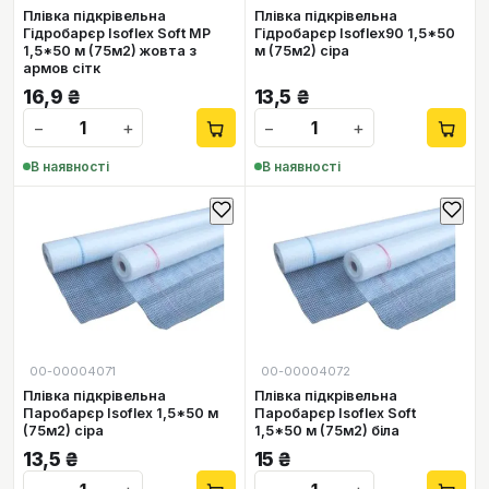
Плівка підкрівельна
Плівка підкрівельна
Гідробарєр Isoflex Soft MP
Гідробарєр Isoflex90 1,5*50
1,5*50 м (75м2) жовта з
м (75м2) сіра
армов сітк
16,9
₴
13,5
₴
−
+
−
+
В наявності
В наявності
00-00004071
00-00004072
Плівка підкрівельна
Плівка підкрівельна
Паробарєр Isoflex 1,5*50 м
Паробарєр Isoflex Soft
(75м2) сіра
1,5*50 м (75м2) біла
13,5
₴
15
₴