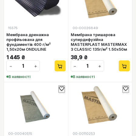
15575
00-00026849
Мембрана дренажна
Мембрана тришарова
профільована для
супердифузійна
фундаментів 400 г/м²
MASTERPLAST MASTERMAX
1,50х20м ONDULINE
3 CLASSIC 135г/м² 1.50х50м
1 445
₴
38,9
₴
−
+
−
+
В наявності
В наявності
00-00040515
00-00110253