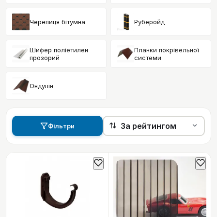
Черепиця бітумна
Руберойд
Шифер поліетилен
Планки покрівельної
прозорий
системи
Ондулін
Фільтри