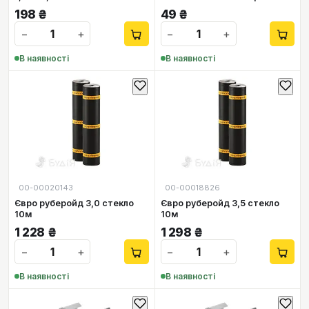
198
₴
49
₴
−
+
−
+
В наявності
В наявності
00-00020143
00-00018826
Євро руберойд 3,0 стекло
Євро руберойд 3,5 стекло
10м
10м
1 228
₴
1 298
₴
−
+
−
+
В наявності
В наявності