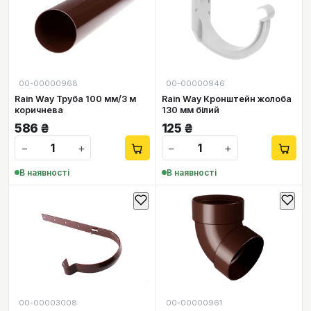
00-00000968
00-00000946
Rain Way Труба 100 мм/3 м
Rain Way Кронштейн жолоба
коричнева
130 мм білий
586
₴
125
₴
−
+
−
+
В наявності
В наявності
00-00003008
00-00000961