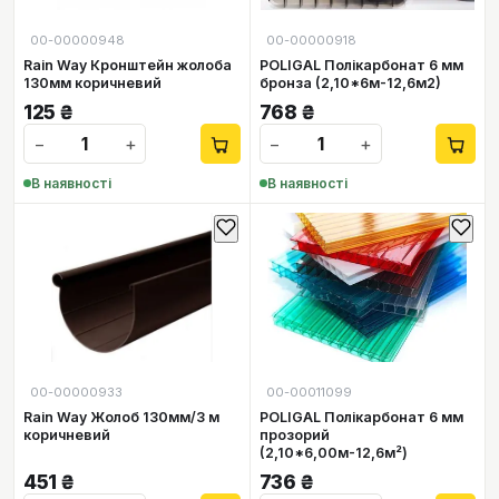
00-00000948
00-00000918
Rain Way Кронштейн жолоба
POLIGAL Полікарбонат 6 мм
130мм коричневий
бронза (2,10*6м-12,6м2)
125
₴
768
₴
−
+
−
+
В наявності
В наявності
00-00000933
00-00011099
Rain Way Жолоб 130мм/3 м
POLIGAL Полікарбонат 6 мм
коричневий
прозорий
(2,10*6,00м-12,6м²)
451
₴
736
₴