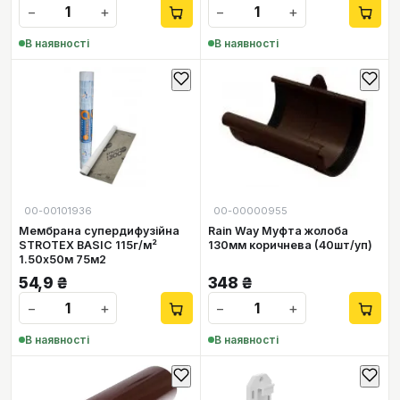
−
+
−
+
В наявності
В наявності
00-00101936
00-00000955
Мембрана супердифузійна
Rain Way Муфта жолоба
STROTEX BASIC 115г/м²
130мм коричнева (40шт/уп)
1.50х50м 75м2
54,9
₴
348
₴
−
+
−
+
В наявності
В наявності