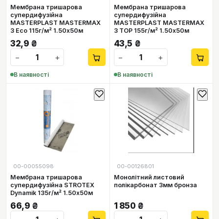
Мембрана тришарова
Мембрана тришарова
супердифузійна
супердифузійна
MASTERPLAST MASTERMAX
MASTERPLAST MASTERMAX
3 Eco 115г/м² 1.50х50м
3 TOP 155г/м² 1.50х50м
32,9
₴
43,5
₴
−
+
−
+
В наявності
В наявності
00-00055098
00-00126801
Мембрана тришарова
Монолітний листовий
супердифузійна STROTEX
полікарбонат 3мм бронза
Dynamik 135г/м² 1.50х50м
66,9
₴
1 850
₴