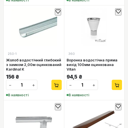
В наявності
В наявності
250-1
360
Жолоб водостічний глибокий
Воронка водостічна пряма
з замком 2,00м оцинкований
вихід 100мм оцинкована
Kardinal К
Vitan
156
₴
94,5
₴
−
+
−
+
В наявності
В наявності