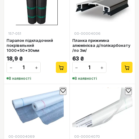
157-051
00-00004006
Паралон підкладочний
Планка прижимна
покрівельний
алюмінієва д/полікарбонату
1000*50*30мм
/по 3м/
18,9
₴
63
₴
−
+
−
+
В наявності
В наявності
00-00004069
00-00004070