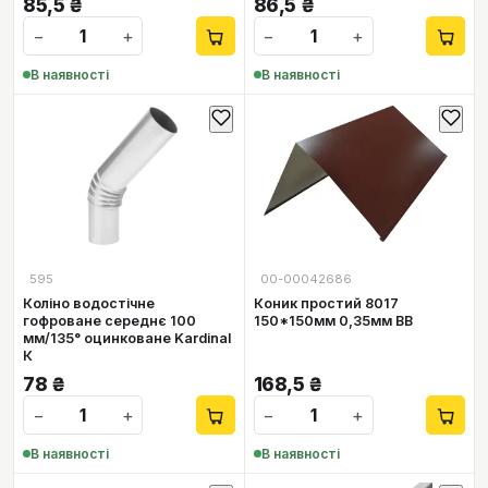
85,5
₴
86,5
₴
−
+
−
+
В наявності
В наявності
595
00-00042686
Коліно водостічне
Коник простий 8017
гофроване середнє 100
150*150мм 0,35мм ВВ
мм/135° оцинковане Kardinal
К
78
₴
168,5
₴
−
+
−
+
В наявності
В наявності