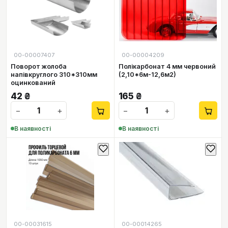
00-00007407
00-00004209
Поворот жолоба
Полікарбонат 4 мм червоний
напівкруглого 310*310мм
(2,10*6м-12,6м2)
оцинкований
42
₴
165
₴
−
+
−
+
В наявності
В наявності
00-00031615
00-00014265