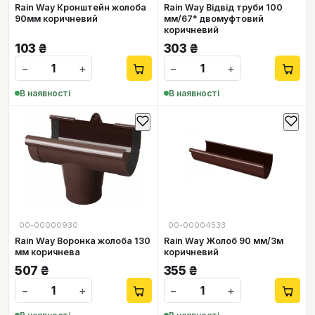
Rain Way Кронштейн жолоба
Rain Way Відвід труби 100
90мм коричневий
мм/67° двомуфтовий
коричневий
103
₴
303
₴
−
+
−
+
В наявності
В наявності
00-00000930
00-00004533
Rain Way Воронка жолоба 130
Rain Way Жолоб 90 мм/3м
мм коричнева
коричневий
507
₴
355
₴
−
+
−
+