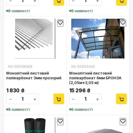
−
+
−
+
В наявності
В наявності
00-00036358
00-00053432
Монолітний листовий
Монолітний листовий
полікарбонат 3мм прозорий
полікарбонат 6мм БРОНЗА
(2,05м*3,05 м)
1 830
₴
15 296
₴
−
+
−
+
В наявності
В наявності