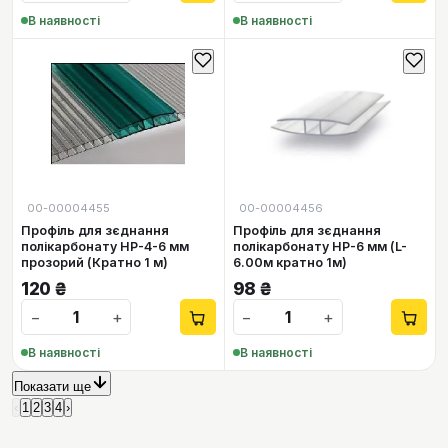
В наявності
В наявності
00-00004455
00-00004456
Профіль для зєднання
Профіль для зєднання
полікарбонату НР-4-6 мм
полікарбонату НР-6 мм (L-
прозорий (Кратно 1 м)
6.00м кратно 1м)
120
₴
98
₴
−
+
−
+
В наявності
В наявності
Показати ще
‹
1
2
3
4
›