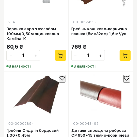
254
00-00124515
Воронка євро з жолобом
Гребінь коньково-карнизна
100мм/0,50м оцинкована
планка (5м*32см) 1,6 м²/уп
Kardinal К
80,5
₴
769
₴
−
+
−
+
В наявності
В наявності
00-00002894
00-00043492
Гребінь Ондулін бордовий
Деталь спрощена реброва
1,00*0,45м
СР 650*15 темно-коричнева