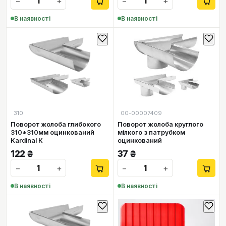
−
+
−
+
В наявності
В наявності
310
00-00007409
Поворот жолоба глибокого
Поворот жолоба круглого
310*310мм оцинкований
мілкого з патрубком
Kardinal К
оцинкований
122
₴
37
₴
−
+
−
+
В наявності
В наявності