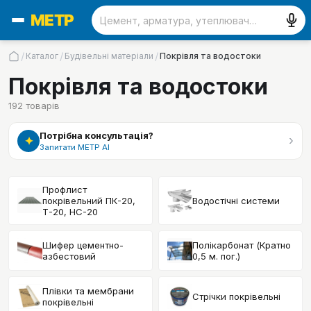
/
/
/
Каталог
Будівельні матеріали
Покрівля та водостоки
Покрівля та водостоки
192
товарів
Потрібна консультація?
›
✦
Запитати МЕТР АІ
Профлист
покрівельний ПК-20,
Водостічні системи
Т-20, НС-20
Шифер цементно-
Полікарбонат (Кратно
азбестовий
0,5 м. пог.)
Плівки та мембрани
Стрічки покрівельні
покрівельні