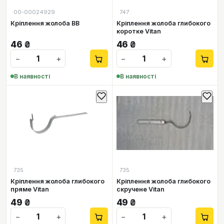
00-00024929
747
Кріплення жолоба ВВ
Кріплення жолоба глибокого
коротке Vitan
46
₴
46
₴
−
+
−
+
В наявності
В наявності
735
735
Кріплення жолоба глибокого
Кріплення жолоба глибокого
пряме Vitan
скручене Vitan
49
₴
49
₴
−
+
−
+