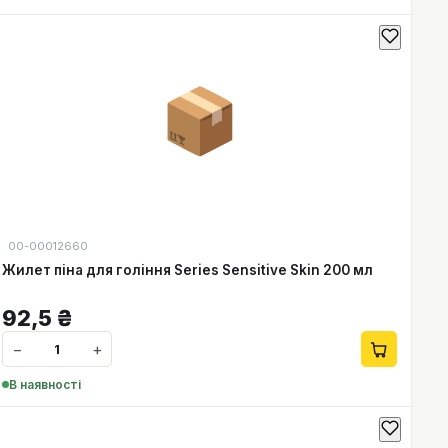
📦
00-00012660
Жилет піна для гоління Series Sensitive Skin 200 мл
92,5
₴
−
+
В наявності