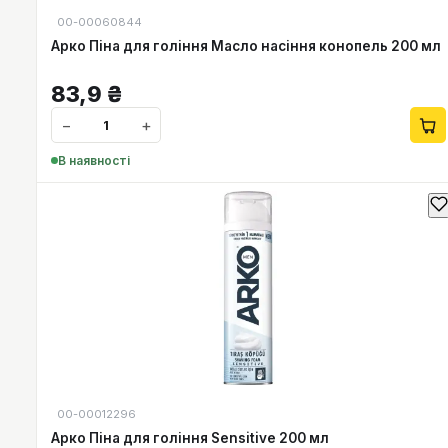
00-00060844
Арко Піна для гоління Масло насіння конопель 200 мл
83,9
₴
−
+
В наявності
00-00012296
Арко Піна для гоління Sensitive 200 мл