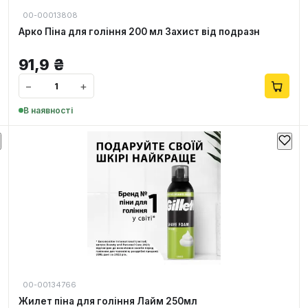
00-00013808
Арко Піна для гоління 200 мл Захист від подразн
91,9
₴
−
+
В наявності
00-00134766
Жилет піна для гоління Лайм 250мл