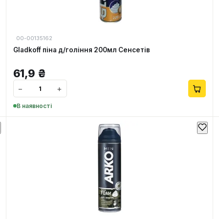
00-00135162
Gladkoff піна д/гоління 200мл Сенсетів
61,9
₴
−
+
В наявності