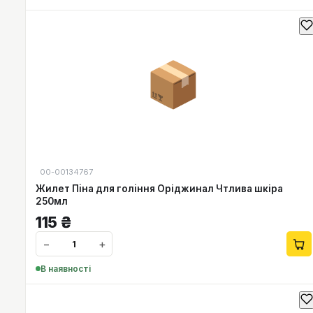
📦
00-00134767
Жилет Пiна для голiння Оріджинал Чтлива шкіра
250мл
115
₴
−
+
В наявності