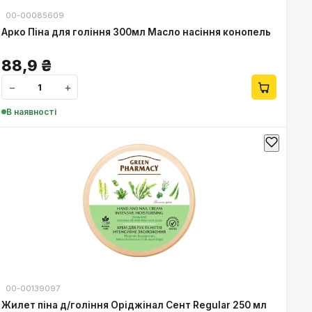
00-00085609
Арко Піна для гоління 300мл Масло насіння конопель
88,9
₴
−
+
В наявності
00-00139097
Жилет піна д/гоління Оріджінал Сент Regular 250 мл