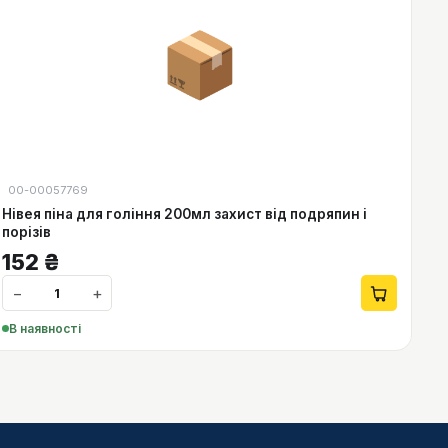
📦
00-00057769
Нівея піна для гоління 200мл захист від подряпин і
порізів
152
₴
−
+
В наявності