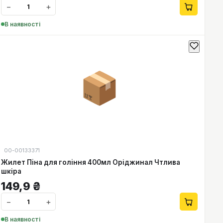
−
+
В наявності
📦
00-00133371
Жилет Пiна для голiння 400мл Оріджинал Чтлива
шкіра
149,9
₴
−
+
В наявності