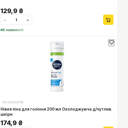
129,9
₴
−
+
В наявності
00-00013178
Нівея піна для гоління 200 мл Охолоджуюча д/чутлив.
шкіри
174,9
₴