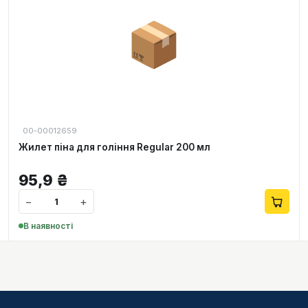
📦
00-00012659
Жилет піна для гоління Regular 200 мл
95,9
₴
−
+
В наявності