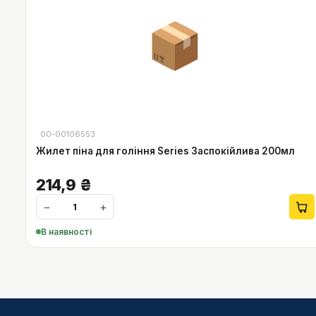
📦
00-00106553
Жилет піна для гоління Series Заспокійлива 200мл
214,9
₴
−
+
В наявності