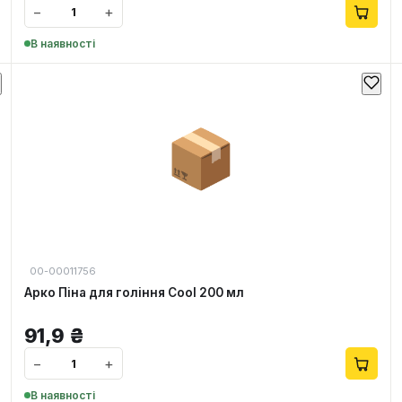
−
+
В наявності
📦
00-00011756
Арко Піна для гоління Cool 200 мл
91,9
₴
−
+
В наявності