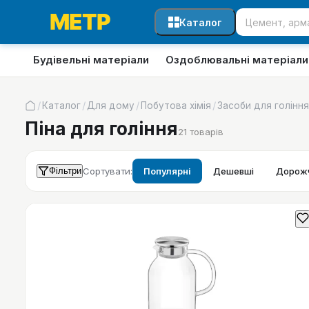
Каталог
Будівельні матеріали
Оздоблювальні матеріали
/
/
/
/
Каталог
Для дому
Побутова хімія
Засоби для гоління
Піна для гоління
21
товарів
Фільтри
Сортувати:
Популярні
Дешевші
Дорожч