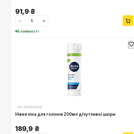
91,9
₴
−
+
В наявності
00-00083568
Нівея піна для гоління 200мл д/чутливої шкіри
189,9
₴