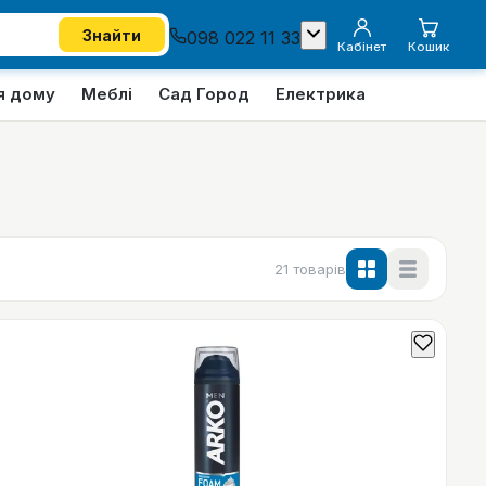
Знайти
098 022 11 33
Кабінет
Кошик
я дому
Меблі
Сад Город
Електрика
21
товарів