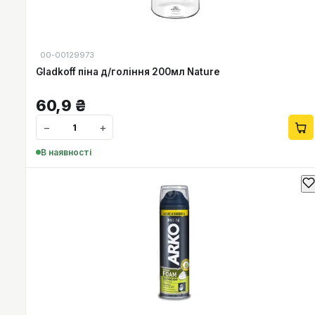
00-00129973
Gladkoff піна д/гоління 200мл Nature
60,9
₴
−
+
В наявності