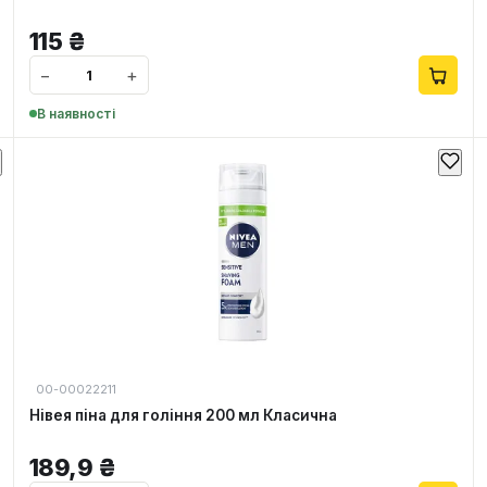
115
₴
−
+
В наявності
00-00022211
Нівея піна для гоління 200 мл Класична
189,9
₴