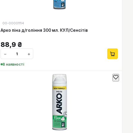
00-00001114
Арко піна д/гоління 300 мл. КУЛ/Сенсітів
88,9
₴
−
+
В наявності