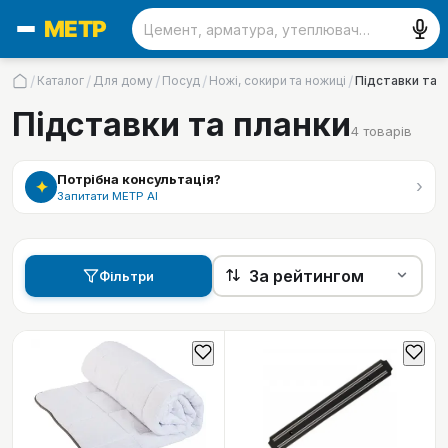
/
/
/
/
/
Каталог
Для дому
Посуд
Ножі, сокири та ножиці
Підставки та 
Підставки та планки
4
товарів
Потрібна консультація?
›
✦
Запитати МЕТР АІ
Фільтри