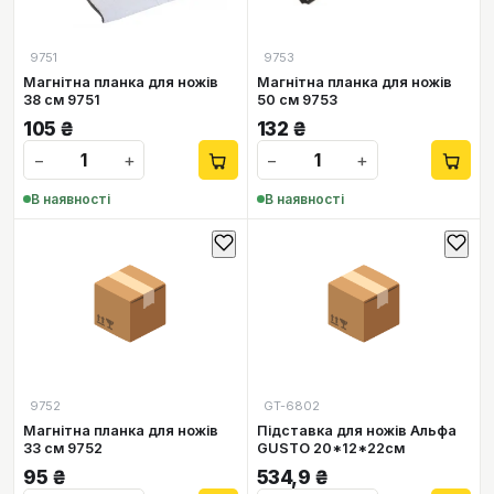
9751
9753
Магнітна планка для ножів
Магнітна планка для ножів
38 см 9751
50 см 9753
105
₴
132
₴
−
+
−
+
В наявності
В наявності
📦
📦
9752
GT-6802
Магнітна планка для ножів
Підставка для ножів Альфа
33 см 9752
GUSTO 20*12*22см
95
₴
534,9
₴