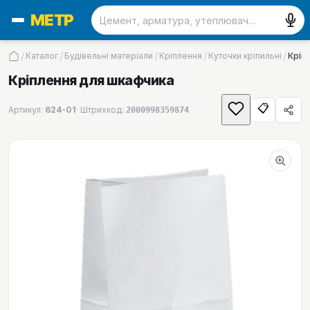
/
/
/
/
/
Каталог
Будівельні матеріали
Кріплення
Куточки кріпильні
Кріп
Кріплення для шкафчика
📋
Артикул:
624-01
· Штрихкод:
2000998359874