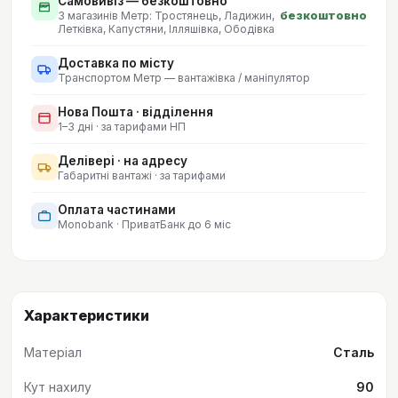
Самовивіз — безкоштовно
безкоштовно
З магазинів Метр:
Тростянець, Ладижин,
Летківка, Капустяни, Ілляшівка, Ободівка
Доставка по місту
Транспортом Метр — вантажівка / маніпулятор
Нова Пошта · відділення
1–3 дні · за тарифами НП
Делівері · на адресу
Габаритні вантажі · за тарифами
Оплата частинами
Monobank · ПриватБанк до 6 міс
Характеристики
Матеріал
Сталь
Кут нахилу
90