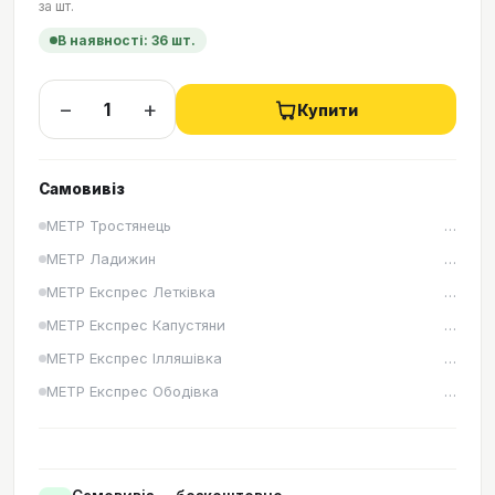
за
шт.
В наявності
: 36 шт.
−
+
Купити
Самовивіз
METР Тростянець
…
METР Ладижин
…
METР Експрес Летківка
…
METР Експрес Капустяни
…
METР Експрес Ілляшівка
…
METР Експрес Ободівка
…