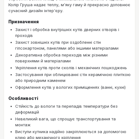
Колір Груша надає теплу, м'яку гаму й прекрасно доповнює
сучасний дизайн інтер'єру.
Призначення
Захист і обробка внутрішніх кутів дверних отворів і
проходів
Захист зовнішніх кутів при оздобленні стін
гіпсокартоном, панелями або іншими матеріалами
Декоративна обробка переходів між різними
поверхнями й матеріалами
Укріплення кутів проти сколів і механічних пошкоджень
Застосування при облицюванні стін керамічною плиткою
або природним каменем
Оформлення кутів у вологих приміщеннях (ванні, кухні)
Особливості
Стійкість до вологи та перепадів температури без
деформацій
Невеликий вага, що спрощує транспортування та
монтаж
Виступи кутника надійно закріплюються за допомогою
клею або механічного кріплення