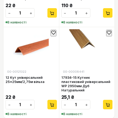
22
₴
110
₴
−
+
−
+
В наявності
В наявності
00-00121322
00-00008441
12 Кут універсальний
17934-15 Кутник
25*25мм/2,75м вільха
пластиковий універсальний
WP 2950мм Дуб
Натуральний
22
₴
25,1
₴
−
+
−
+
В наявності
В наявності