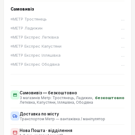
Самовивіз
METР Тростянець
…
METР Ладижин
…
METР Експрес Летківка
…
METР Експрес Капустяни
…
METР Експрес Ілляшівка
…
METР Експрес Ободівка
…
Самовивіз — безкоштовно
безкоштовно
З магазинів Метр:
Тростянець, Ладижин,
Летківка, Капустяни, Ілляшівка, Ободівка
Доставка по місту
Транспортом Метр — вантажівка / маніпулятор
Нова Пошта · відділення