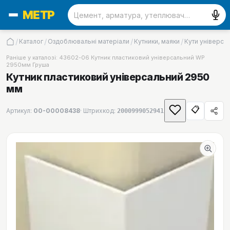
/
/
/
/
Каталог
Оздоблювальні матеріали
Кутники, маяки
Кути універсал
Раніше у каталозі:
43602-06 Кутник пластиковий універсальний WP
2950мм Груша
Кутник пластиковий універсальний 2950
мм
📋
Артикул:
00-00008438
· Штрихкод:
2000999052941