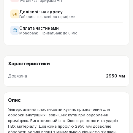
1–3 дні · за тарифами НП
Делівері · на адресу
Габаритні вантажі · за тарифами
Оплата частинами
Monobank · ПриватБанк до 6 міс
Характеристики
Довжина
2950 мм
Опис
Універсальний пластиковий кутник призначений для
обробки внутрішніх і зовнішніх кутів при оздобленні
приміщень. Виготовлений із стійкого до вологи та ударів
ПВХ матеріалу. Довжина профілю 2950 мм дозволяє
обробити великі площі з мінімальною кількістю з'єднань.