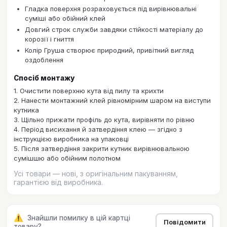
Гладка поверхня розраховується під вирівнювальні
суміші або обійний клей
Довгий строк служби завдяки стійкості матеріалу до
корозії і гниття
Колір Груша створює природний, привітний вигляд
оздоблення
Спосіб монтажу
1. Очистити поверхню кута від пилу та крихти
2. Нанести монтажний клей рівномірним шаром на виступи
кутника
3. Щільно прижати профіль до кута, вирівняти по рівню
4. Період висихання й затвердіння клею — згідно з
інструкцією виробника на упаковці
5. Після затвердіння закрити кутник вирівнювальною
сумішшю або обійним полотном
Усі товари — нові, з оригінальним пакуванням,
гарантією від виробника.
⚠️
Знайшли помилку в цій картці
Повідомити
товару?