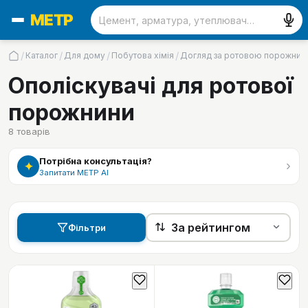
/
/
/
/
Каталог
Для дому
Побутова хімія
Догляд за ротовою порожни
Ополіскувачі для ротової
порожнини
8
товарів
Потрібна консультація?
›
✦
Запитати МЕТР АІ
Фільтри