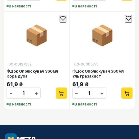
В наявності
В наявності
📦
📦
00-00127332
00-00085775
ФДок Ополіскувач 360мл
ФДок Ополіскувач 360мл
Кора дуба
Ультразахист
61,9
₴
61,9
₴
−
+
−
+
В наявності
В наявності