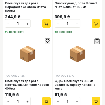
Ополіскувач для рота
Ополіскувач д/рота Biomed
Пародонтакс Свіжа м"ята
"Нат Білизна" 500мл
500мл
244,9
₴
399,9
₴
−
+
−
+
В наявності
В наявності
📦
📦
00-00130428
00-00085777
Ополіскувач для рота
ФДок Ополіскувач 360мл
ПастаДельКапітано Карбон
Захист в/карієсу Крижана
400мл
мята
119,9
₴
61,9
₴
−
+
−
+