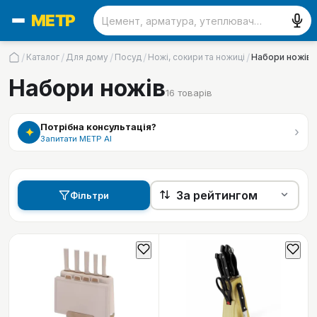
/
/
/
/
/
Каталог
Для дому
Посуд
Ножі, сокири та ножиці
Набори ножів
Набори ножів
16
товарів
Потрібна консультація?
›
✦
Запитати МЕТР АІ
Фільтри