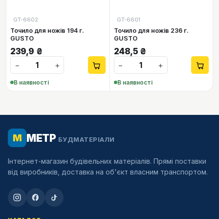
GT-6602
GT-6601
Точило для ножів 194 г.
Точило для ножів 236 г.
GUSTO
GUSTO
239,9
₴
248,5
₴
−
+
−
+
В наявності
В наявності
МЕТР
М
БУДМАТЕРІАЛИ
Інтернет-магазин будівельних матеріалів. Прямі поставки
від виробників, доставка на об'єкт власним транспортом.