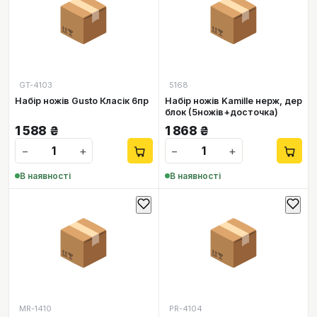
📦
📦
GT-4103
5168
Набір ножів Gusto Класік 6пр
Набір ножів Kamille нерж, дер
блок (5ножів+досточка)
1 588
₴
1 868
₴
−
+
−
+
В наявності
В наявності
📦
📦
MR-1410
PR-4104