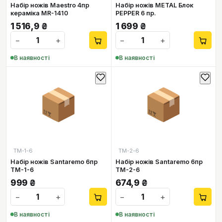
Набір ножів Maestro 4пр
Набір ножів METAL Блок
кераміка MR-1410
PEPPER 6 пр.
1 516,9
₴
1 699
₴
−
+
−
+
В наявності
В наявності
📦
📦
ТМ-1-6
ТМ-2-6
Набір ножів Santaremo 6пр
Набір ножів Santaremo 6пр
ТМ-1-6
ТМ-2-6
999
₴
674,9
₴
−
+
−
+
В наявності
В наявності