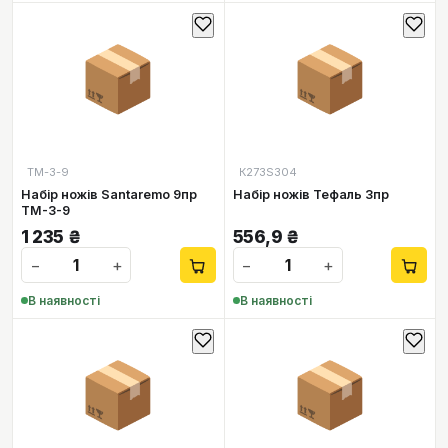
📦
📦
ТМ-3-9
К273S304
Набір ножів Santaremo 9пр
Набір ножів Тефаль 3пр
ТМ-3-9
1 235
₴
556,9
₴
−
+
−
+
В наявності
В наявності
📦
📦