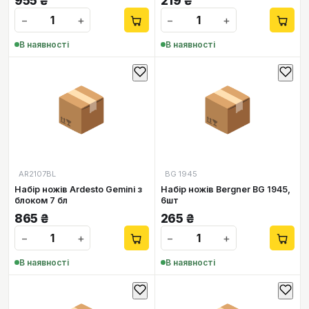
955
₴
219
₴
−
+
−
+
В наявності
В наявності
📦
📦
AR2107BL
BG 1945
Набір ножів Ardesto Gemini з
Набір ножів Bergner BG 1945,
блоком 7 бл
6шт
865
₴
265
₴
−
+
−
+
В наявності
В наявності