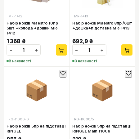
MR-1412
MR-1413
Набір ножів Maestro 10пр
Набір ножів Maestro 8пр /6шт
5шт +колода +дошки MR-
+дошка+підставка MR-1413
1412
1 368
₴
692,9
₴
−
+
−
+
В наявності
В наявності
📦
📦
RG-11006-6
RG-11008/5
Набір ножів 5пр на підставці
Набір ножів 5пр на підставці
RINGEL
RINGEL Main 11008