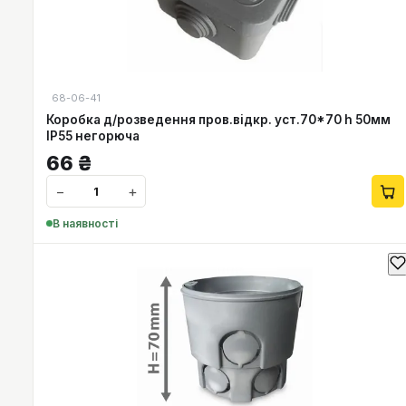
68-06-41
Коробка д/розведення пров.відкр. уст.70*70 h 50мм
IP55 негорюча
66
₴
−
+
В наявності