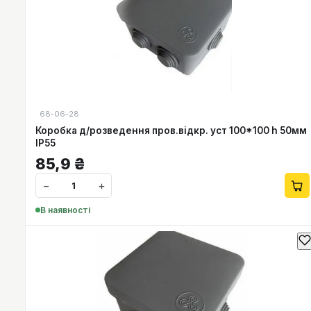
68-06-28
Коробка д/розведення пров.відкр. уст 100*100 h 50мм
IP55
85,9
₴
−
+
В наявності