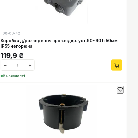
68-06-42
Коробка д/розведення пров.відкр. уст.90*90 h 50мм
IP55 негорюча
119,9
₴
−
+
В наявності