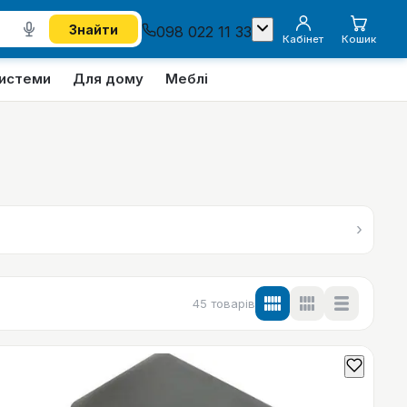
Знайти
098 022 11 33
Кабінет
Кошик
системи
Для дому
Меблі
›
45
товарів