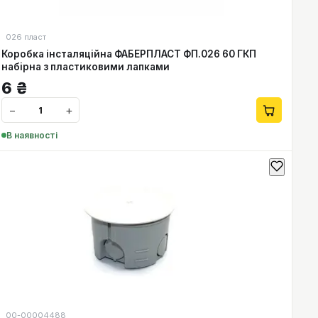
026 пласт
Коробка інсталяційна ФАБЕРПЛАСТ ФП.026 60 ГКП
набірна з пластиковими лапками
6
₴
−
+
В наявності
00-00004488