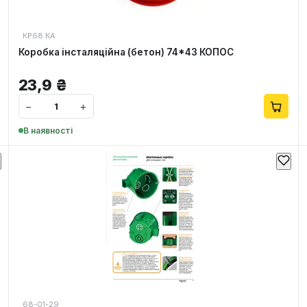
КР68 КА
Коробка інсталяційна (бетон) 74*43 КОПОС
23,9
₴
−
+
В наявності
68-01-29