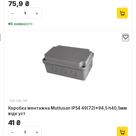
75,9
₴
−
+
В наявності
68-06-38
Коробка монтажна Mutlusan IP54 49(72)*94,5 h40,5мм
відк уст
41
₴
−
+