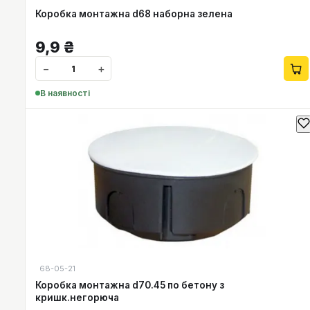
Коробка монтажна d68 наборна зелена
9,9
₴
−
+
В наявності
68-05-21
Коробка монтажна d70.45 по бетону з
кришк.негорюча