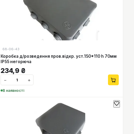
68-06-43
Коробка д/розведення пров.відкр. уст.150*110 h 70мм
IP55 негорюча
234,9
₴
−
+
В наявності