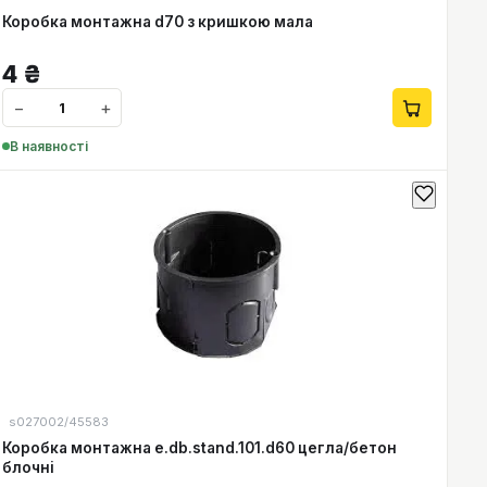
Коробка монтажна d70 з кришкою мала
4
₴
−
+
В наявності
s027002/45583
Коробка монтажна e.db.stand.101.d60 цегла/бетон
блочні