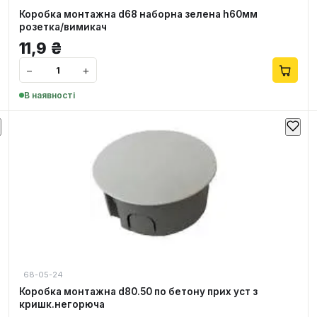
Коробка монтажна d68 наборна зелена h60мм
розетка/вимикач
11,9
₴
−
+
В наявності
68-05-24
Коробка монтажна d80.50 по бетону прих уст з
кришк.негорюча