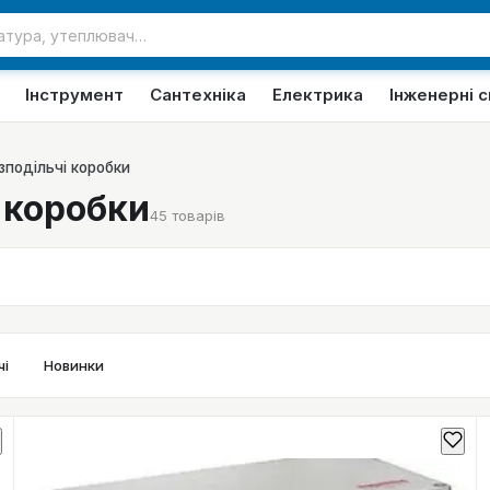
Інструмент
Сантехніка
Електрика
Інженерні 
зподільчі коробки
 коробки
45
товарів
і
Новинки