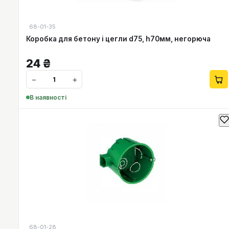
68-01-35
Коробка для бетону і цегли d75, h70мм, негорюча
24
₴
−
+
В наявності
68-01-28