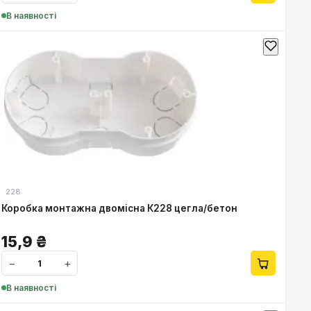
В наявності
228
Коробка монтажна двомісна К228 цегла/бетон
15,9
₴
−
+
В наявності