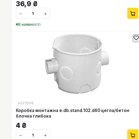
36,9
₴
−
+
В наявності
s027008
Коробка монтажна e.db.stand.102.d60 цегла/бетон
блочна глибока
4
₴
−
+