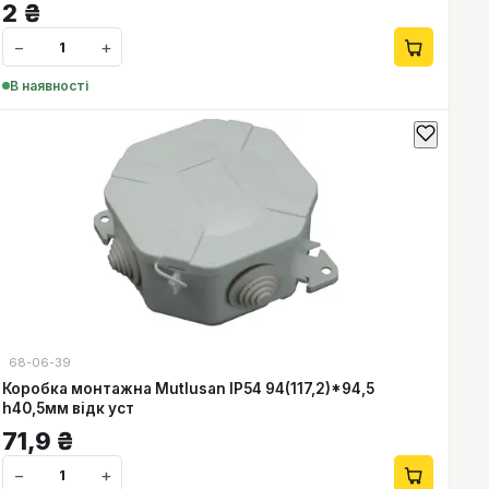
2
₴
−
+
В наявності
68-06-39
Коробка монтажна Mutlusan IP54 94(117,2)*94,5
h40,5мм відк уст
71,9
₴
−
+