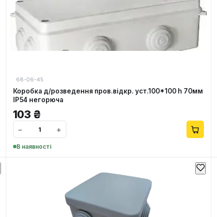
68-06-45
Коробка д/розведення пров.відкр. уст.100*100 h 70мм
IP54 негорюча
103
₴
−
+
В наявності