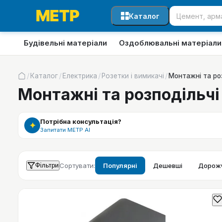
Каталог
Будівельні матеріали
Оздоблювальні матеріали
/
/
/
/
Каталог
Електрика
Розетки і вимикачі
Монтажні та ро
Монтажні та розподільчі
Потрібна консультація?
✦
Запитати МЕТР АІ
Фільтри
Сортувати:
Популярні
Дешевші
Дорожч