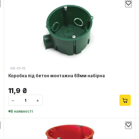
68-01-15
Коробка під бетон монтажна 68мм набірна
11,9
₴
−
+
В наявності