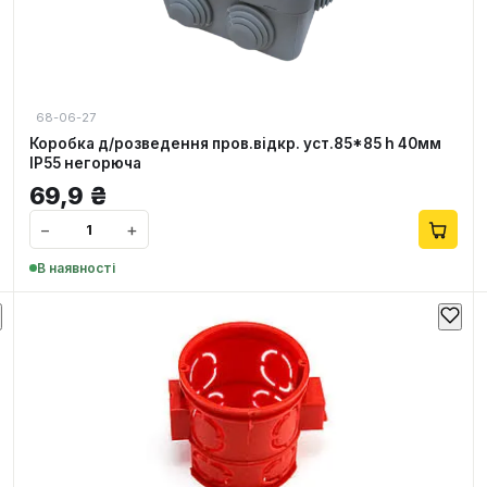
68-06-27
Коробка д/розведення пров.відкр. уст.85*85 h 40мм
IP55 негорюча
69,9
₴
−
+
В наявності