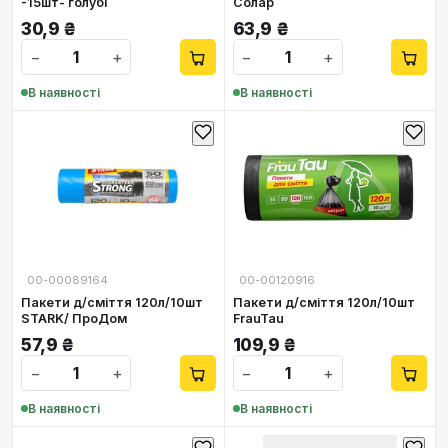
-15шт- голубі
Солар
30,9
₴
63,9
₴
−
+
−
+
В наявності
В наявності
00-00089164
00-00120916
Пакети д/сміття 120л/10шт
Пакети д/сміття 120л/10шт
STARK/ ПроДом
FrauTau
57,9
₴
109,9
₴
−
+
−
+
В наявності
В наявності