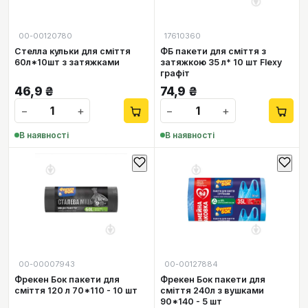
00-00120780
17610360
Стелла кульки для сміття
ФБ пакети для сміття з
60л*10шт з затяжками
затяжкою 35 л* 10 шт Flexy
графіт
46,9
₴
74,9
₴
−
+
−
+
В наявності
В наявності
00-00007943
00-00127884
Фрекен Бок пакети для
Фрекен Бок пакети для
сміття 120 л 70*110 - 10 шт
сміття 240л з вушками
90*140 - 5 шт