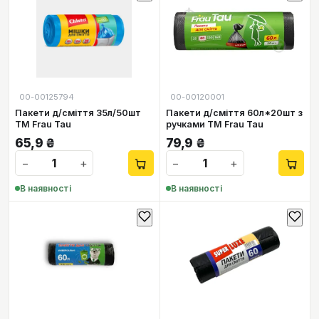
00-00125794
00-00120001
Пакети д/сміття 35л/50шт
Пакети д/сміття 60л*20шт з
TM Frau Tau
ручками TM Frau Tau
65,9
₴
79,9
₴
−
+
−
+
В наявності
В наявності