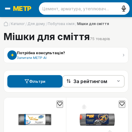
/
/
/
/
Каталог
Для дому
Побутова хімія
Мішки для сміття
Мішки для сміття
75
товарів
Потрібна консультація?
›
✦
Запитати МЕТР АІ
Фільтри