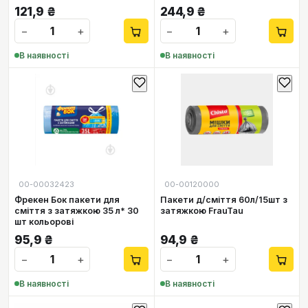
121,9
₴
244,9
₴
−
+
−
+
В наявності
В наявності
00-00032423
00-00120000
Фрекен Бок пакети для
Пакети д/сміття 60л/15шт з
сміття з затяжкою 35 л* 30
затяжкою FrauTau
шт кольорові
95,9
₴
94,9
₴
−
+
−
+
В наявності
В наявності