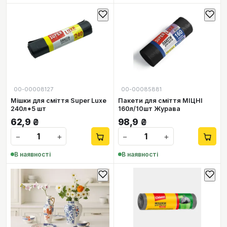
00-00008127
00-00085881
Мішки для сміття Super Luxe
Пакети для сміття МІЦНІ
240л*5 шт
160л/10шт Журава
62,9
₴
98,9
₴
−
+
−
+
В наявності
В наявності