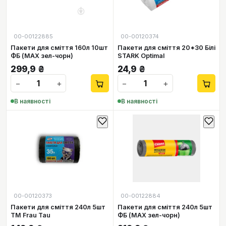
00-00122885
00-00120374
Пакети для сміття 160л 10шт
Пакети для сміття 20*30 Білі
ФБ (МАХ зел-чорн)
STARK Optimal
299,9
₴
24,9
₴
−
+
−
+
В наявності
В наявності
00-00120373
00-00122884
Пакети для сміття 240л 5шт
Пакети для сміття 240л 5шт
TM Frau Tau
ФБ (МАХ зел-чорн)