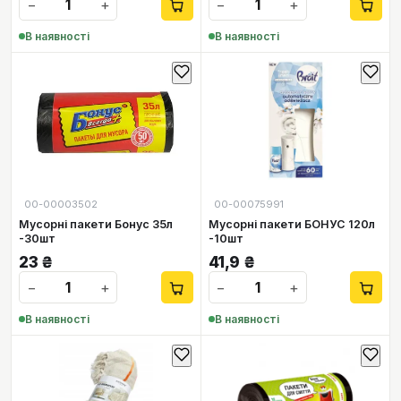
−
+
−
+
В наявності
В наявності
00-00003502
00-00075991
Мусорні пакети Бонус 35л
Мусорні пакети БОНУС 120л
-30шт
-10шт
23
₴
41,9
₴
−
+
−
+
В наявності
В наявності