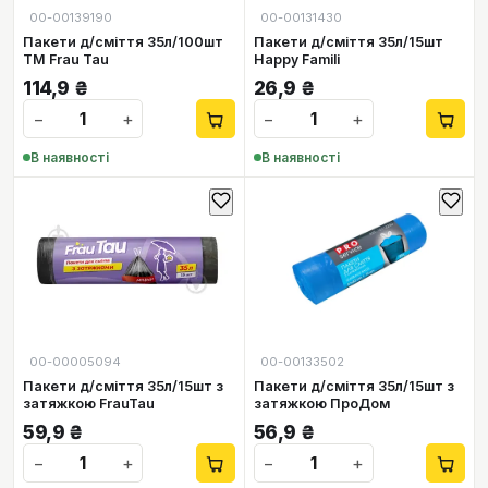
00-00139190
00-00131430
Пакети д/сміття 35л/100шт
Пакети д/сміття 35л/15шт
TM Frau Tau
Happy Famili
114,9
₴
26,9
₴
−
+
−
+
В наявності
В наявності
00-00005094
00-00133502
Пакети д/сміття 35л/15шт з
Пакети д/сміття 35л/15шт з
затяжкою FrauTau
затяжкою ПроДом
59,9
₴
56,9
₴
−
+
−
+