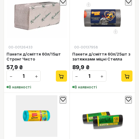
00-00126433
00-00137958
Пакети д/сміття 60л/15шт
Пакети д/сміття 60л/25шт з
Стронг Чисто
затяжками міцні Стелла
57,9
₴
89,9
₴
−
+
−
+
В наявності
В наявності