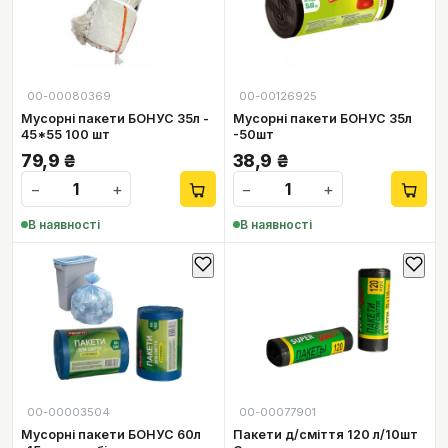
00-00080369
00-00126925
Мусорні пакети БОНУС 35л -
Мусорні пакети БОНУС 35л
45*55 100 шт
-50шт
79,9
₴
38,9
₴
−
+
−
+
В наявності
В наявності
00-00003504
00-00077901
Мусорні пакети БОНУС 60л
Пакети д/сміття 120 л/10шт