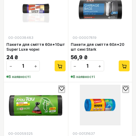
00-00038483
00-00007819
Пакети для сміття 60л*10шт
Пакети для сміття 60л*20
Super Luxe чорні
шт сині Stark
24
₴
56,9
₴
−
+
−
+
В наявності
В наявності
00-00059325
00-00131637