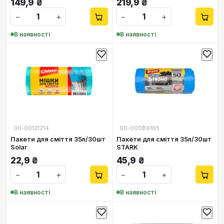
149,9
₴
219,9
₴
−
+
−
+
В наявності
В наявності
00-00121214
00-00089165
Пакети для сміття 35л/30шт
Пакети для сміття 35л/30шт
Solar
STARK
22,9
₴
45,9
₴
−
+
−
+
В наявності
В наявності