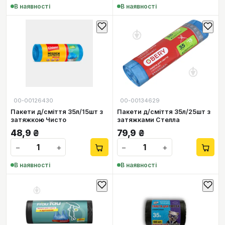
В наявності
В наявності
00-00126430
00-00134629
Пакети д/сміття 35л/15шт з
Пакети д/сміття 35л/25шт з
затяжкою Чисто
затяжками Стелла
48,9
₴
79,9
₴
−
+
−
+
В наявності
В наявності