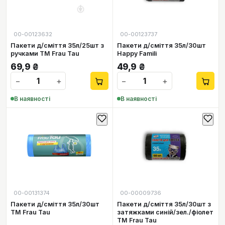
00-00123632
00-00123737
Пакети д/сміття 35л/25шт з
Пакети д/сміття 35л/30шт
ручками TM Frau Tau
Happy Famili
69,9
₴
49,9
₴
−
+
−
+
В наявності
В наявності
00-00131374
00-00009736
Пакети д/сміття 35л/30шт
Пакети д/сміття 35л/30шт з
TM Frau Tau
затяжками синій/зел./фіолет
TM Frau Tau