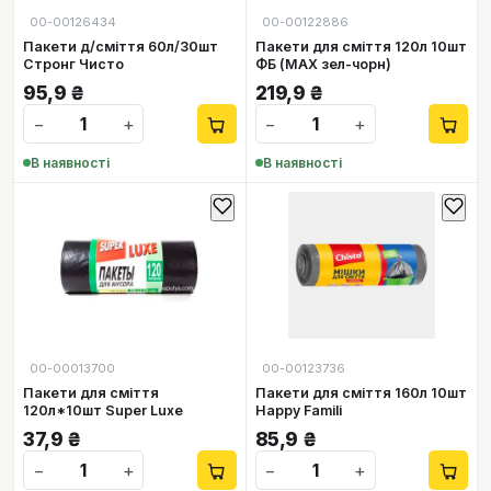
00-00126434
00-00122886
Пакети д/сміття 60л/30шт
Пакети для сміття 120л 10шт
Стронг Чисто
ФБ (МАХ зел-чорн)
95,9
₴
219,9
₴
−
+
−
+
В наявності
В наявності
00-00013700
00-00123736
Пакети для сміття
Пакети для сміття 160л 10шт
120л*10шт Super Luxe
Happy Famili
37,9
₴
85,9
₴
−
+
−
+