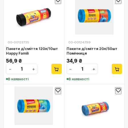
00-00123735
00-00124799
Пакети д/сміття 120л/10шт
Пакети д/сміття 20л/50шт
Happy Famili
Помічниця
56,9
₴
34,9
₴
−
+
−
+
В наявності
В наявності