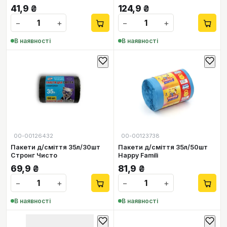
41,9
₴
124,9
₴
−
+
−
+
В наявності
В наявності
00-00126432
00-00123738
Пакети д/сміття 35л/30шт
Пакети д/сміття 35л/50шт
Стронг Чисто
Happy Famili
69,9
₴
81,9
₴
−
+
−
+
В наявності
В наявності