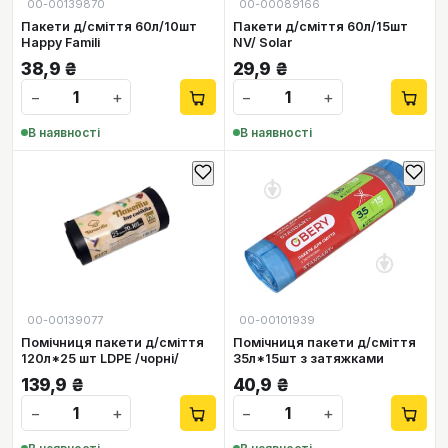
00-00139870
00-00089166
Пакети д/сміття 60л/10шт
Пакети д/сміття 60л/15шт
Happy Famili
NV/ Solar
38,9
₴
29,9
₴
−
+
−
+
В наявності
В наявності
00-00139077
00-00101939
Помічниця пакети д/сміття
Помічниця пакети д/сміття
120л*25 шт LDPE /чорні/
35л*15шт з затяжками
139,9
₴
40,9
₴
−
+
−
+