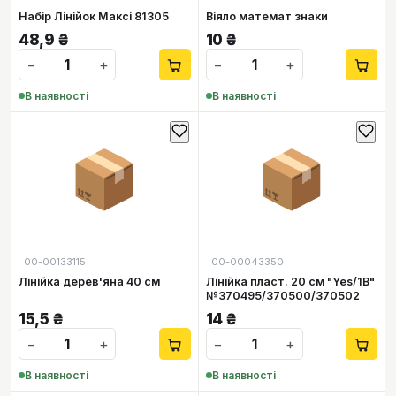
Набір Лінійок Максі 81305
Віяло математ знаки
48,9
₴
10
₴
−
+
−
+
В наявності
В наявності
📦
📦
00-00133115
00-00043350
Лінійка дерев'яна 40 см
Лінійка пласт. 20 см "Yes/1В"
№370495/370500/370502
15,5
₴
14
₴
−
+
−
+
В наявності
В наявності