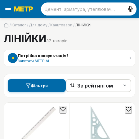
/
/
/
/
Каталог
Для дому
Канцтовари
ЛІНІЙКИ
ЛІНІЙКИ
37
товарів
Потрібна консультація?
›
✦
Запитати МЕТР АІ
Фільтри