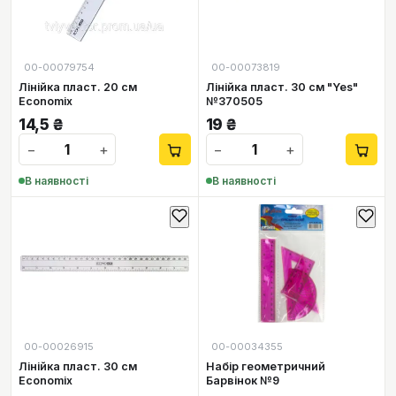
00-00079754
00-00073819
Лінійка пласт. 20 см
Лінійка пласт. 30 см "Yes"
Economix
№370505
14,5
₴
19
₴
−
+
−
+
В наявності
В наявності
00-00026915
00-00034355
Лінійка пласт. 30 см
Набір геометричний
Economix
Барвінок №9