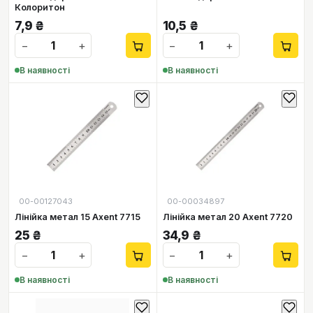
Колоритон
7,9
₴
10,5
₴
−
+
−
+
В наявності
В наявності
00-00127043
00-00034897
Лінійка метал 15 Axent 7715
Лінійка метал 20 Axent 7720
25
₴
34,9
₴
−
+
−
+
В наявності
В наявності