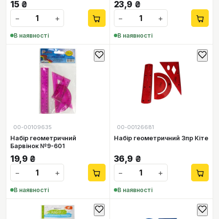
15
₴
23,9
₴
−
+
−
+
В наявності
В наявності
00-00109635
00-00126681
Набір геометричний
Набір геометричний 3пр Кіте
Барвінок №9-601
19,9
₴
36,9
₴
−
+
−
+
В наявності
В наявності