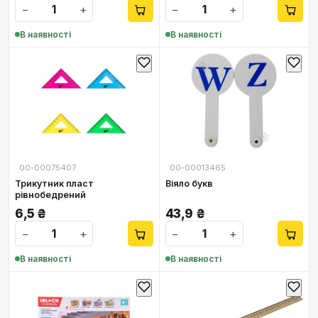
−
+
−
+
В наявності
В наявності
00-00075407
00-00013465
Трикутник пласт
Віяло букв
рівнобедрений
6,5
₴
43,9
₴
−
+
−
+
В наявності
В наявності