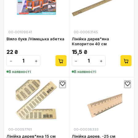
00-00109641
00-00063145
Віяло букв /Німецька абетка
Лінійка дерев"яна
Колоритон 40 см
22
₴
15,5
₴
−
+
−
+
В наявності
В наявності
00-00057761
00-00038333
Лінійка дерев"яна 15 см
Лінійка дерев. -25 см