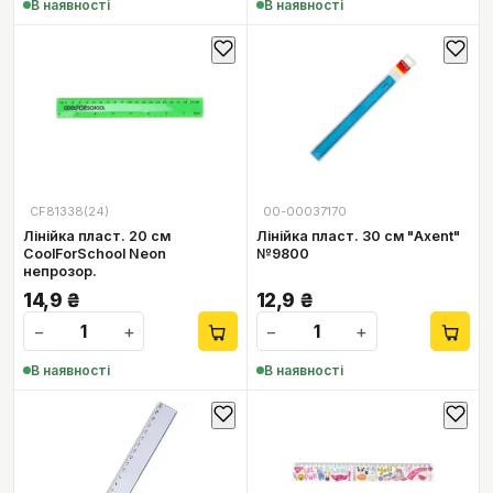
В наявності
В наявності
CF81338(24)
00-00037170
Лінійка пласт. 20 см
Лінійка пласт. 30 см "Axent"
CoolForSchool Neon
№9800
непрозор.
14,9
₴
12,9
₴
−
+
−
+
В наявності
В наявності