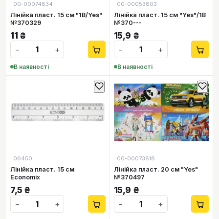
00-00074834
00-00053803
Лінійка пласт. 15 см "1В/Yes"
Лінійка пласт. 15 см "Yes"/1В
№370329
№370---
11
₴
15,9
₴
−
+
−
+
В наявності
В наявності
06450
00-00073818
Лінійка пласт. 15 см
Лінійка пласт. 20 см "Yes"
Economix
№370497
7,5
₴
15,9
₴
−
+
−
+