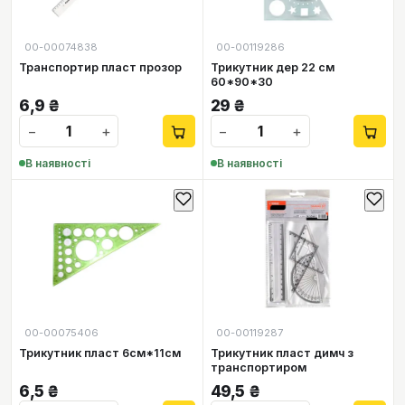
00-00074838
00-00119286
Транспортир пласт прозор
Трикутник дер 22 см
60*90*30
6,9
₴
29
₴
−
+
−
+
В наявності
В наявності
00-00075406
00-00119287
Трикутник пласт 6см*11см
Трикутник пласт димч з
транспортиром
6,5
₴
49,5
₴