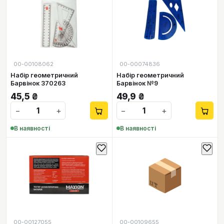
00-00108062
00-00074836
Набір геометричний
Набір геометричний
Барвінок 370263
Барвінок №9
45,5
₴
49,9
₴
−
+
−
+
В наявності
В наявності
📦
00-00127055
00-00109655