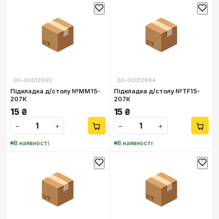
📦
📦
00-00012995
00-00012994
Підкладка д/столу №ММ15-
Підкладка д/столу №ТF15-
207К
207К
15
₴
15
₴
−
+
−
+
В наявності
В наявності
📦
📦