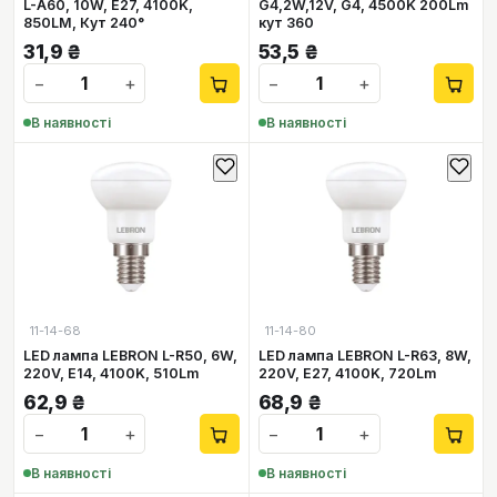
L-A60, 10W, Е27, 4100K,
G4,2W,12V, G4, 4500K 200Lm
850LM, Кут 240°
кут 360
31,9
₴
53,5
₴
−
+
−
+
В наявності
В наявності
11-14-68
11-14-80
LED лампа LEBRON L-R50, 6W,
LED лампа LEBRON L-R63, 8W,
220V, E14, 4100K, 510Lm
220V, E27, 4100K, 720Lm
62,9
₴
68,9
₴
−
+
−
+
В наявності
В наявності