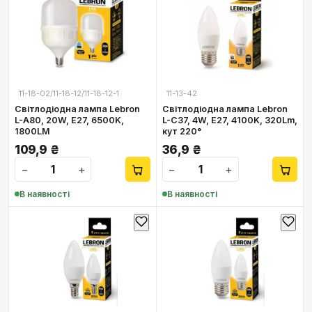
11-18-02/11-18-12/11-18-12-1
11-13-42
Світлодіодна лампа Lebron
Світлодіодна лампа Lebron
L-А80, 20W, Е27, 6500K,
L-С37, 4W, Е27, 4100K, 320Lm,
1800LM
кут 220°
109,9
₴
36,9
₴
−
+
−
+
В наявності
В наявності