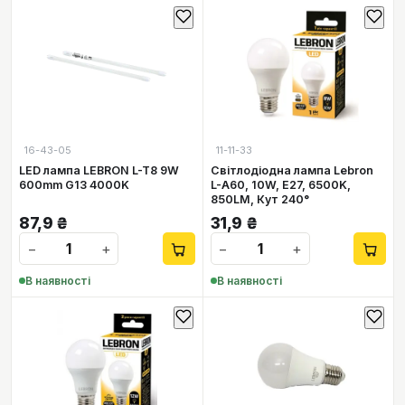
16-43-05
11-11-33
LED лампа LEBRON L-T8 9W
Світлодіодна лампа Lebron
600mm G13 4000K
L-A60, 10W, Е27, 6500K,
850LM, Кут 240°
87,9
₴
31,9
₴
−
+
−
+
В наявності
В наявності