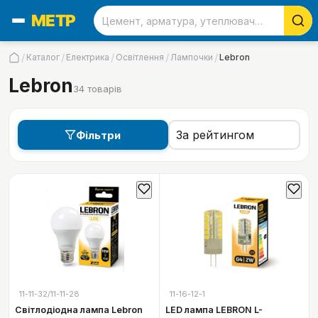
/
/
/
/
/
Каталог
Електрика
Освітлення
Лампочки
Lebron
Lebron
34
товарів
Фільтри
11-11-32/11-11-28
11-16-12-1
Світлодіодна лампа Lebron
LED лампа LEBRON L-