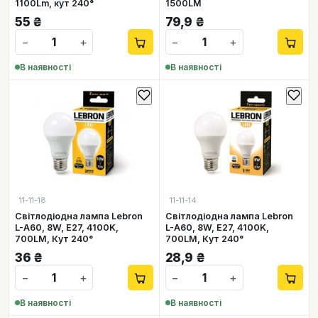
1100Lm, кут 240°
1500LM
55
₴
79,9
₴
−
+
−
+
В наявності
В наявності
11-11-18
11-11-14
Світлодіодна лампа Lebron
Світлодіодна лампа Lebron
L-A60, 8W, Е27, 4100K,
L-A60, 8W, Е27, 4100K,
700LM, Кут 240°
700LM, Кут 240°
36
₴
28,9
₴
−
+
−
+
В наявності
В наявності