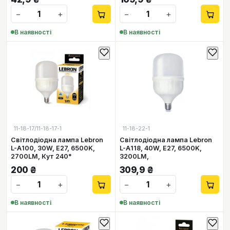
−
+
−
+
В наявності
В наявності
11-18-17/11-18-17-1
11-18-22-1
Світлодіодна лампа Lebron
Світлодіодна лампа Lebron
L-А100, 30W, Е27, 6500K,
L-А118, 40W, Е27, 6500K,
2700LM, Кут 240°
3200LM,
200
₴
309,9
₴
−
+
−
+
В наявності
В наявності