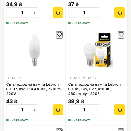
34,9
₴
37
₴
−
+
−
+
В наявності
В наявності
11-13-28
11-12-50/11-12-47
Світлодіодна лампа Lebron
Світлодіодна лампа Lebron
L-C37, 8W, Е14 4100K, 720Lm,
L-G45, 6W, Е27, 4100K,
220V
480Lm, кут 220°
43
₴
38,9
₴
−
+
−
+
В наявності
В наявності