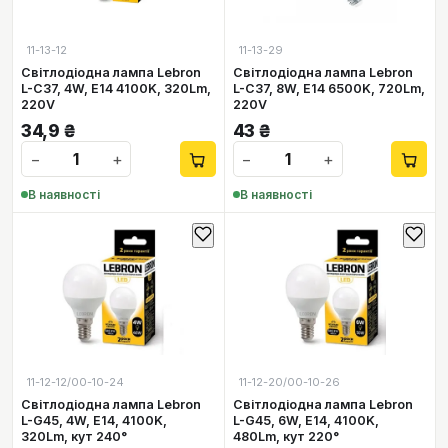
11-13-12
11-13-29
Світлодіодна лампа Lebron
Світлодіодна лампа Lebron
L-C37, 4W, Е14 4100K, 320Lm,
L-C37, 8W, Е14 6500K, 720Lm,
220V
220V
34,9
₴
43
₴
−
+
−
+
В наявності
В наявності
11-12-12/00-10-24
11-12-20/00-10-26
Світлодіодна лампа Lebron
Світлодіодна лампа Lebron
L-G45, 4W, Е14, 4100K,
L-G45, 6W, Е14, 4100K,
320Lm, кут 240°
480Lm, кут 220°