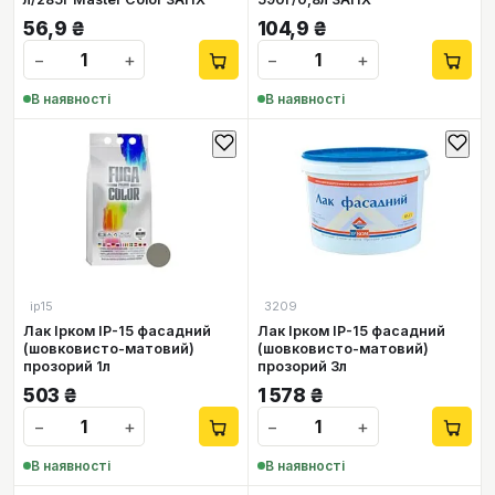
56,9
₴
104,9
₴
−
+
−
+
В наявності
В наявності
ір15
3209
Лак Ірком ІР-15 фасадний
Лак Ірком ІР-15 фасадний
(шовковисто-матовий)
(шовковисто-матовий)
прозорий 1л
прозорий 3л
503
₴
1 578
₴
−
+
−
+
В наявності
В наявності