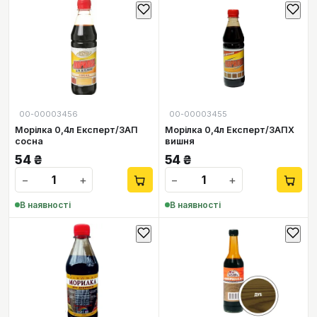
00-00003456
00-00003455
Морілка 0,4л Експерт/ЗАП
Морілка 0,4л Експерт/ЗАПХ
сосна
вишня
54
₴
54
₴
−
+
−
+
В наявності
В наявності