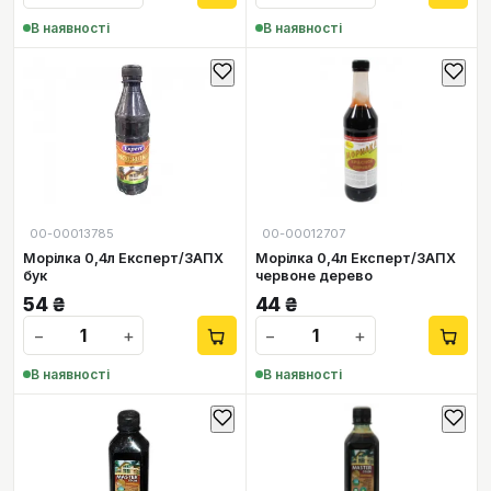
В наявності
В наявності
00-00013785
00-00012707
Морілка 0,4л Експерт/ЗАПХ
Морілка 0,4л Експерт/ЗАПХ
бук
червоне дерево
54
₴
44
₴
−
+
−
+
В наявності
В наявності