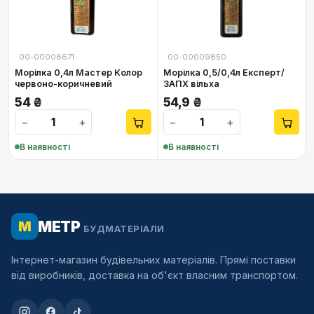
00-00008671
00-00009850
Морілка 0,4л Мастер Колор
Морілка 0,5/0,4л Експерт/
червоно-коричневий
ЗАПХ вільха
54
₴
54,9
₴
−
+
−
+
В наявності
В наявності
МЕТР
М
БУДМАТЕРІАЛИ
Інтернет-магазин будівельних матеріалів. Прямі поставки
від виробників, доставка на об'єкт власним транспортом.