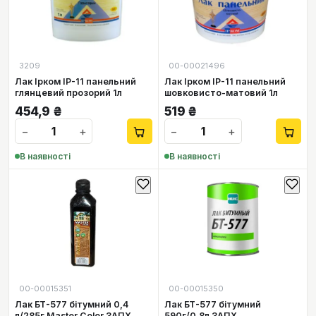
3209
00-00021496
Лак Ірком ІР-11 панельний
Лак Ірком ІР-11 панельний
глянцевий прозорий 1л
шовковисто-матовий 1л
454,9
₴
519
₴
−
+
−
+
В наявності
В наявності
00-00015351
00-00015350
Лак БТ-577 бітумний 0,4
Лак БТ-577 бітумний
л/285г Master Color ЗАПХ
590г/0,8л ЗАПХ