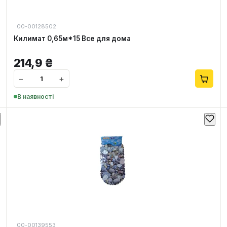
00-00128502
Килимат 0,65м*15 Все для дома
214,9
₴
−
+
В наявності
00-00139553