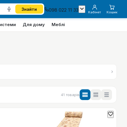
Знайти
098 022 11 33
Кабінет
Кошик
системи
Для дому
Меблі
›
41
товарів