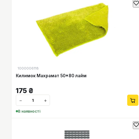
1000006118
Килимок Махрамат 50*80 лайм
175
₴
−
+
В наявності