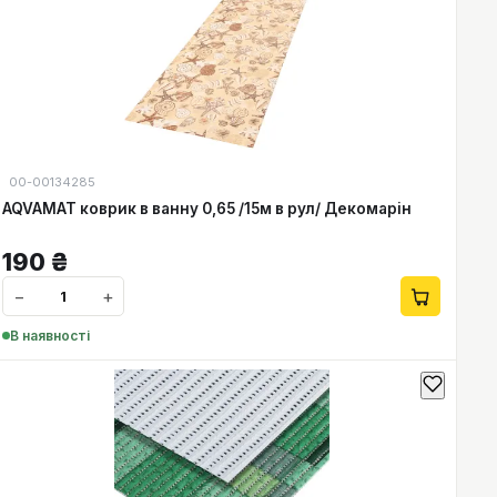
00-00134285
AQVAMAT коврик в ванну 0,65 /15м в рул/ Декомарін
190
₴
−
+
В наявності