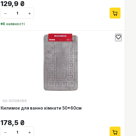
129,9
₴
−
+
В наявності
00-00128086
Килимок для ванно кімнати 50*60см
178,5
₴
−
+