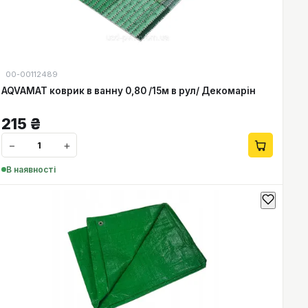
00-00112489
AQVAMAT коврик в ванну 0,80 /15м в рул/ Декомарін
215
₴
−
+
В наявності