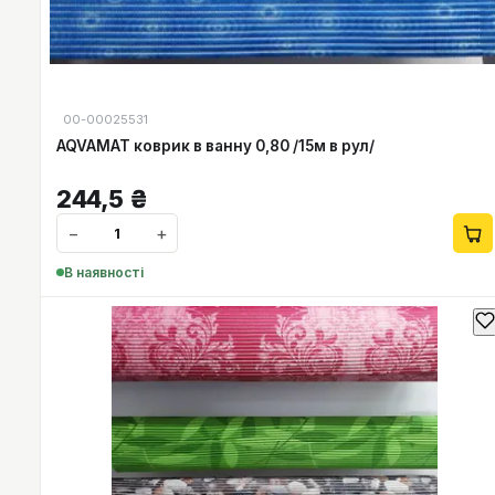
00-00025531
AQVAMAT коврик в ванну 0,80 /15м в рул/
244,5
₴
−
+
В наявності