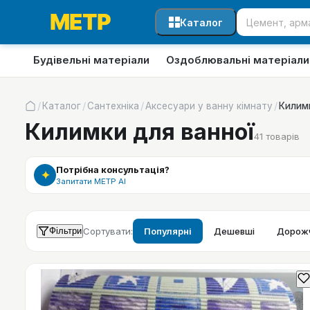
Каталог
Будівельні матеріали
Оздоблювальні матеріали
/
/
/
/
Каталог
Сантехніка
Аксесуари у ванну кімнату
Килим
Килимки для ванної
41
товарів
Потрібна консультація?
✦
Запитати МЕТР АІ
Фільтри
Сортувати:
Популярні
Дешевші
Дорожч