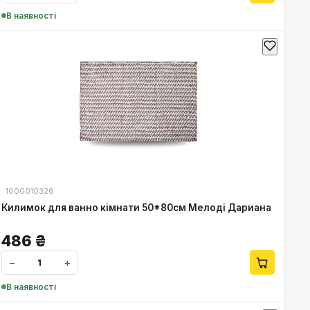
В наявності
1000010326
Килимок для ванно кімнати 50*80см Мелоді Дариана
486
₴
−
+
В наявності