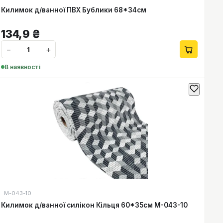
Килимок д/ванної ПВХ Бублики 68*34см
134,9
₴
−
+
В наявності
М-043-10
Килимок д/ванної силікон Кільця 60*35см М-043-10