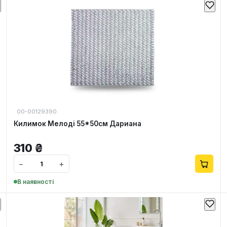
00-00129390
Килимок Мелоді 55*50см Дариана
310
₴
−
+
В наявності