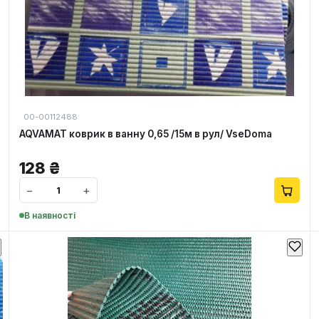
00-00112488
AQVAMAT коврик в ванну 0,65 /15м в рул/ VseDoma
128
₴
−
+
В наявності