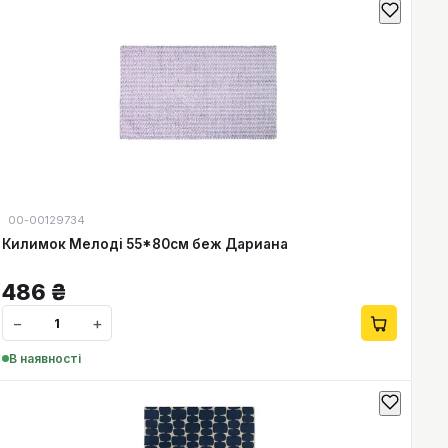
00-00129734
Килимок Мелоді 55*80см беж Дариана
486
₴
−
+
В наявності