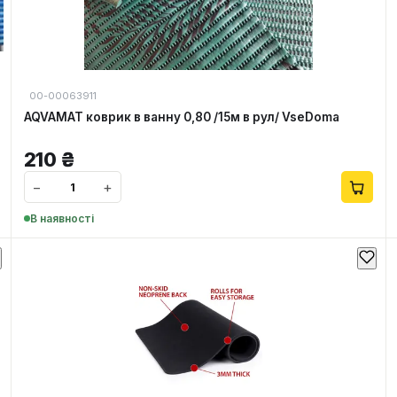
00-00063911
AQVAMAT коврик в ванну 0,80 /15м в рул/ VseDoma
210
₴
−
+
В наявності