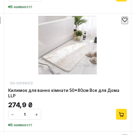
В наявності
00-00139372
Килимок для ванно кімнати 50*80см Все для Дома
LLP
274,9
₴
−
+
В наявності