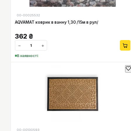
00-00025532
AQVAMAT коврик в ванну 1,30 /15м в рул/
362
₴
−
+
В наявності
00-00130593