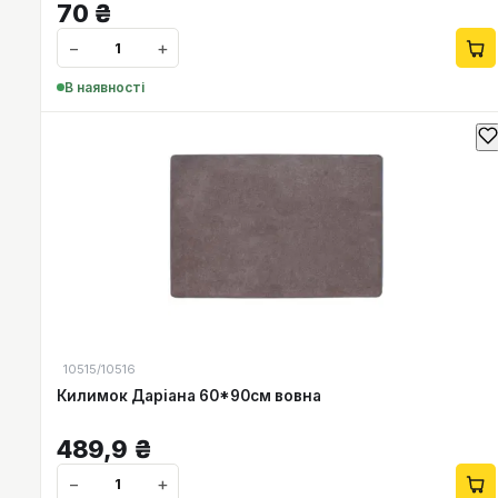
70
₴
−
+
В наявності
10515/10516
Килимок Даріана 60*90см вовна
489,9
₴
−
+