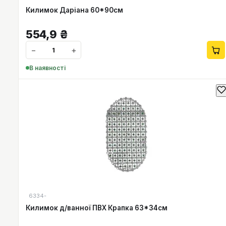
Килимок Даріана 60*90см
554,9
₴
−
+
В наявності
6334-
Килимок д/ванної ПВХ Крапка 63*34см