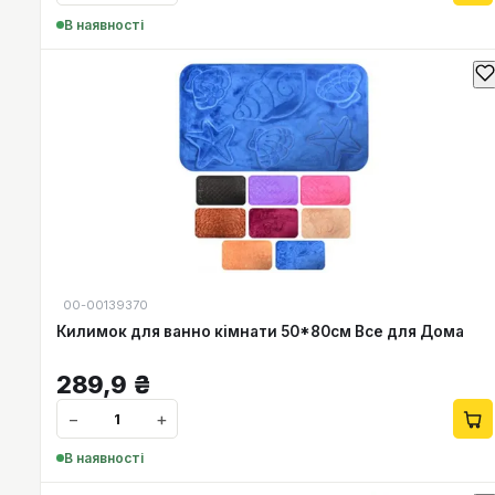
В наявності
00-00139370
Килимок для ванно кімнати 50*80см Все для Дома
289,9
₴
−
+
В наявності