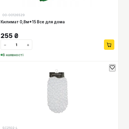
00-00126529
Килимат 0,8м*15 Все для дома
255
₴
−
+
В наявності
SC2102-L