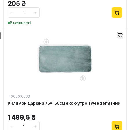
205
₴
−
+
В наявності
1000010363
Килимок Даріана 75*150см еко-хутро Tweed м*ятний
1 489,5
₴
−
+