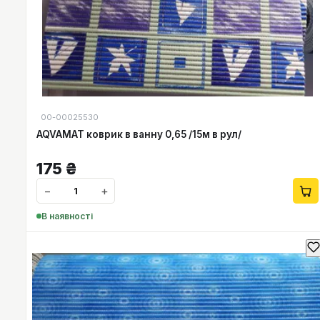
00-00025530
AQVAMAT коврик в ванну 0,65 /15м в рул/
175
₴
−
+
В наявності