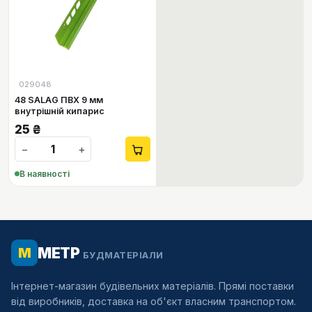
029048
48 SALAG ПВХ 9 мм
внутрішній кипарис
25
₴
−
+
В наявності
МЕТР
М
БУДМАТЕРІАЛИ
Інтернет-магазин будівельних матеріалів. Прямі поставки
від виробників, доставка на об'єкт власним транспортом.