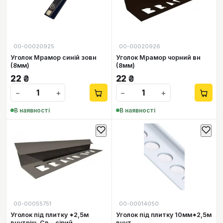
00-00020925
00-00020926
Уголок Мрамор синій зовн
Уголок Мрамор чорний вн
(8мм)
(8мм)
22
₴
22
₴
−
+
−
+
В наявності
В наявності
00-00055751
00-00014050
Уголок під плитку *2,5м
Уголок під плитку 10мм*2,5м
внутріш. Св.- сірий
внут.