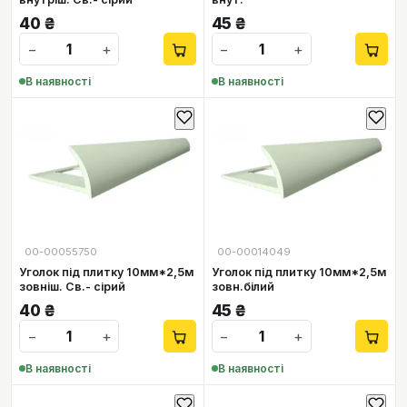
40
₴
45
₴
−
+
−
+
В наявності
В наявності
00-00055750
00-00014049
Уголок під плитку 10мм*2,5м
Уголок під плитку 10мм*2,5м
зовніш. Св.- сірий
зовн.білий
40
₴
45
₴
−
+
−
+
В наявності
В наявності