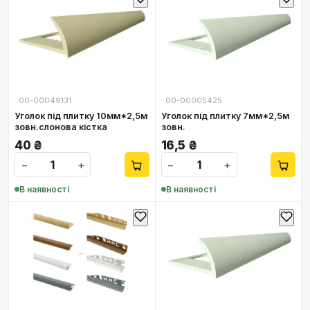
00-00049131
00-00005425
Уголок під плитку 10мм*2,5м
Уголок під плитку 7мм*2,5м
зовн.слонова кістка
зовн.
40
₴
16,5
₴
−
+
−
+
В наявності
В наявності