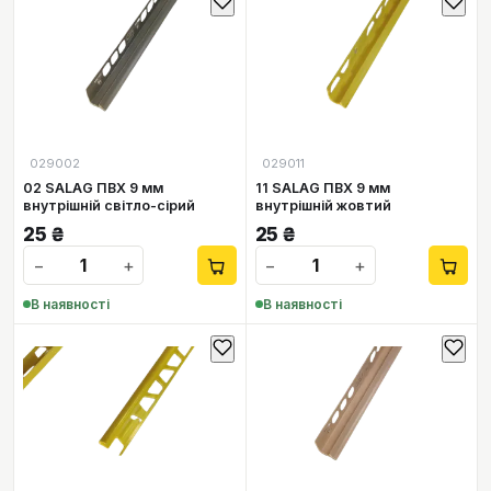
029002
029011
02 SALAG ПВХ 9 мм
11 SALAG ПВХ 9 мм
внутрішній світло-сірий
внутрішній жовтий
25
₴
25
₴
−
+
−
+
В наявності
В наявності