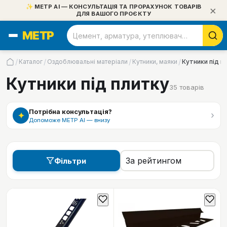
✨ МЕТР АІ — КОНСУЛЬТАЦІЯ ТА ПРОРАХУНОК ТОВАРІВ
×
ДЛЯ ВАШОГО ПРОЄКТУ
/
/
/
/
Каталог
Оздоблювальні матеріали
Кутники, маяки
Кутники під п
Кутники під плитку
35
товарів
Потрібна консультація?
›
✦
Допоможе МЕТР АІ — внизу
Фільтри