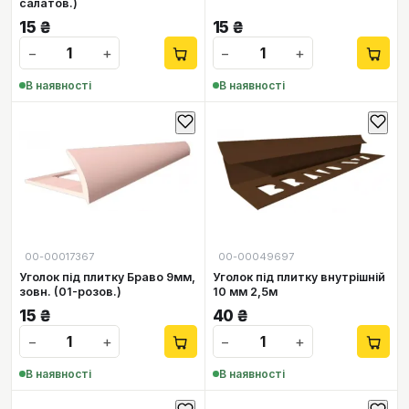
салатов.)
15
₴
15
₴
−
+
−
+
В наявності
В наявності
00-00017367
00-00049697
Уголок під плитку Браво 9мм,
Уголок під плитку внутрішній
зовн. (01-розов.)
10 мм 2,5м
15
₴
40
₴
−
+
−
+
В наявності
В наявності