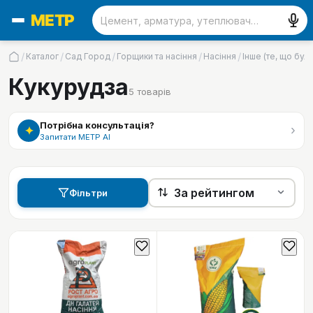
/
/
/
/
/
Каталог
Сад Город
Горщики та насіння
Насіння
Інше (те, що бул
Кукурудза
5
товарів
Потрібна консультація?
›
✦
Запитати МЕТР АІ
Фільтри