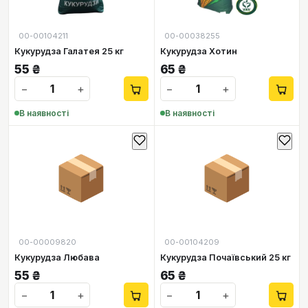
00-00104211
00-00038255
Кукурудза Галатея 25 кг
Кукурудза Хотин
55
₴
65
₴
−
+
−
+
В наявності
В наявності
📦
📦
00-00009820
00-00104209
Кукурудза Любава
Кукурудза Почаївський 25 кг
55
₴
65
₴
−
+
−
+