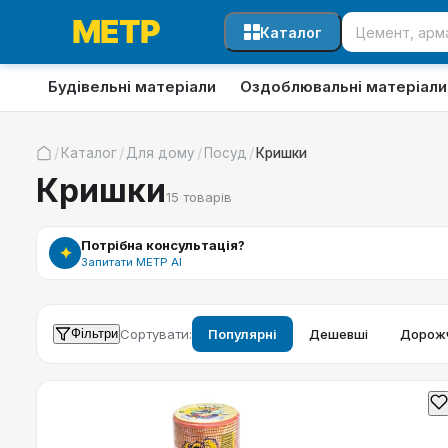
Каталог
Будівельні матеріали
Оздоблювальні матеріали
/
/
/
/
Каталог
Для дому
Посуд
Кришки
Кришки
15
товарів
Потрібна консультація?
✦
Запитати МЕТР АІ
Фільтри
Сортувати:
Популярні
Дешевші
Дорожч