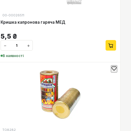
00-00026511
Кришка капронова гаряча МЕД
5,5
₴
−
+
В наявності
ТО8282