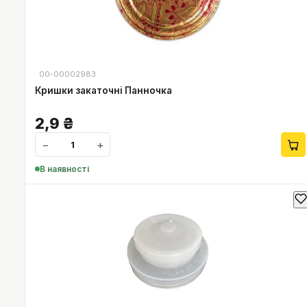
00-00002983
Кришки закаточні Панночка
2,9
₴
−
+
В наявності