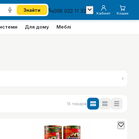
Знайти
098 022 11 33
Кабінет
Кошик
системи
Для дому
Меблі
›
15
товарів