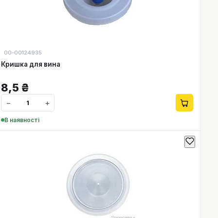
00-00124935
Кришка для вина
8,5
₴
−
+
В наявності