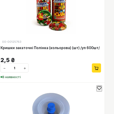
00-00125763
Кришки закаточні Полінка (кольорова) (шт) /уп 600шт/
2,5
₴
−
+
В наявності