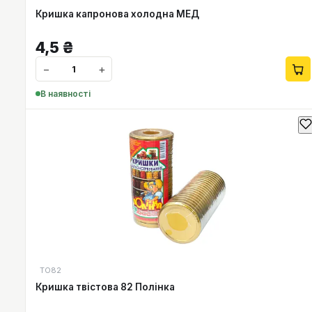
Кришка капронова холодна МЕД
4,5
₴
−
+
В наявності
ТО82
Кришка твістова 82 Полінка