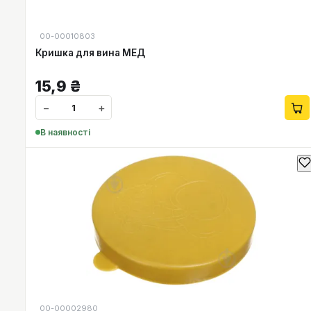
00-00010803
Кришка для вина МЕД
15,9
₴
−
+
В наявності
00-00002980