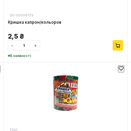
00-00006373
Кришка капрон/кольоров
2,5
₴
−
+
В наявності
Т100