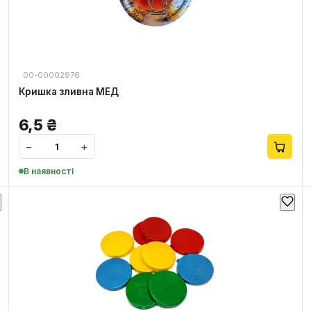
00-00002976
Кришка зливна МЕД
6,5
₴
−
+
В наявності