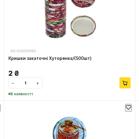
00-00002985
Кришки закаточні Хуторянка/(500шт)
2
₴
−
+
В наявності