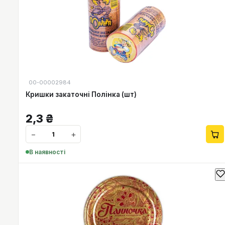
00-00002984
Кришки закаточні Полінка (шт)
2,3
₴
−
+
В наявності