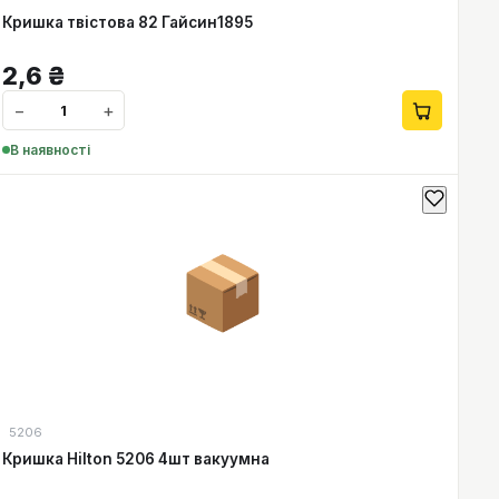
Кришка твістова 82 Гайсин1895
2,6
₴
−
+
В наявності
📦
5206
Кришка Hilton 5206 4шт вакуумна