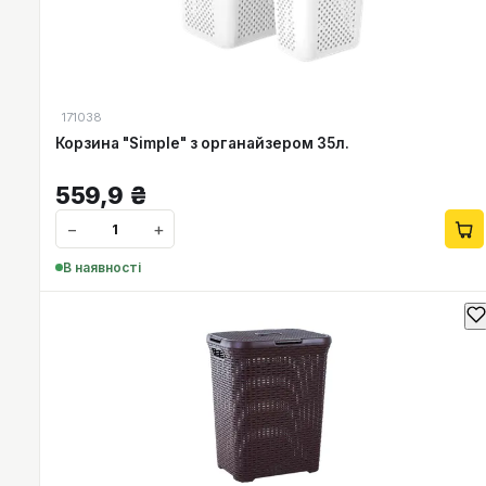
171038
Корзина "Simple" з органайзером 35л.
559,9
₴
−
+
В наявності