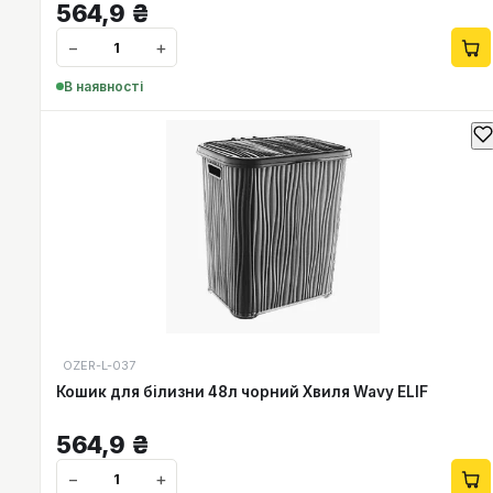
564,9
₴
−
+
В наявності
OZER-L-037
Кошик для білизни 48л чорний Хвиля Wavy ELIF
564,9
₴
−
+