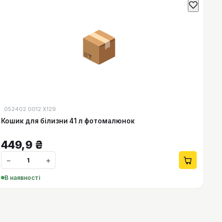
📦
052402 0012 Х129
Кошик для білизни 41 л фотомалюнок
449,9
₴
−
+
В наявності