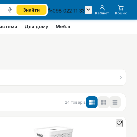
Знайти
098 022 11 33
Кабінет
Кошик
системи
Для дому
Меблі
›
24
товарів