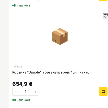
В наявності
📦
171039
Корзина "Simple" з органайзером 45л. (какао)
654,9
₴
−
+
В наявності