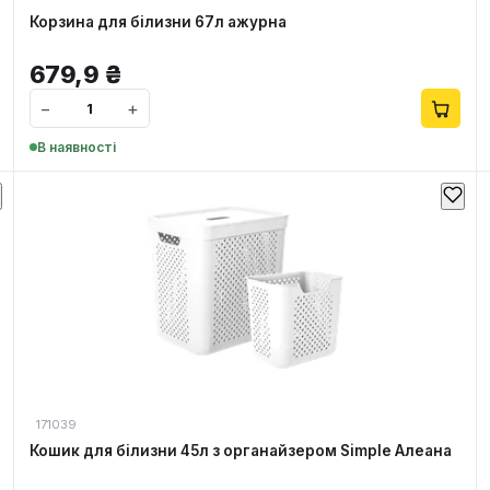
Корзина для білизни 67л ажурна
679,9
₴
−
+
В наявності
171039
Кошик для білизни 45л з органайзером Simple Алеана