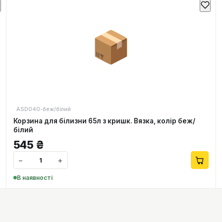
📦
ASD040-беж/білий
Корзина для білизни 65л з кришк. Вязка, колір беж/
білий
545
₴
−
+
В наявності