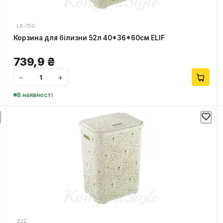
LA-150
Корзина для білизни 52л 40*36*60см ELIF
739,9
₴
−
+
В наявності
322