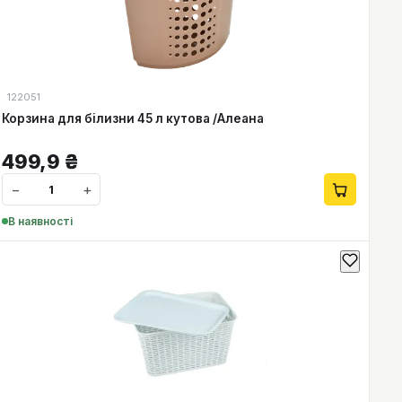
122051
Корзина для білизни 45 л кутова /Алеана
499,9
₴
−
+
В наявності