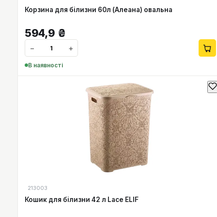
Корзина для білизни 60л (Алеана) овальна
594,9
₴
−
+
В наявності
213003
Кошик для білизни 42 л Lace ELIF