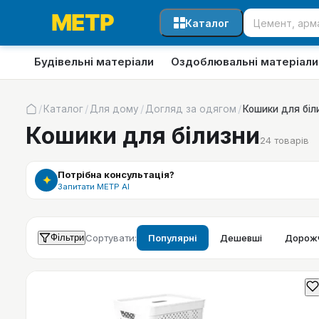
Каталог
Будівельні матеріали
Оздоблювальні матеріали
/
/
/
/
Каталог
Для дому
Догляд за одягом
Кошики для біл
Кошики для білизни
24
товарів
Потрібна консультація?
✦
Запитати МЕТР АІ
Фільтри
Сортувати:
Популярні
Дешевші
Дорожч