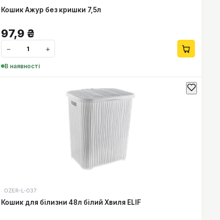
Кошик Ажур без кришки 7,5л
97,9
₴
−
+
В наявності
OZER-L-037
Кошик для білизни 48л білий Хвиля ELIF