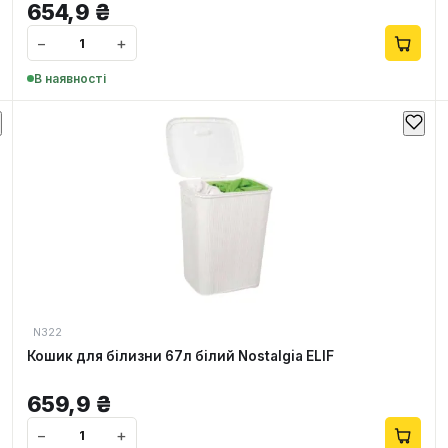
654,9
₴
−
+
В наявності
N322
Кошик для білизни 67л білий Nostalgia ELIF
659,9
₴
−
+