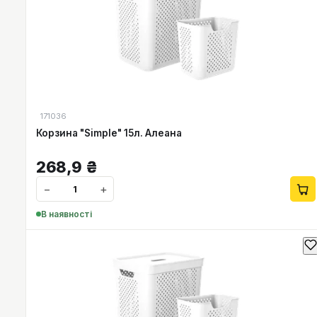
171036
Корзина "Simple" 15л. Алеана
268,9
₴
−
+
В наявності