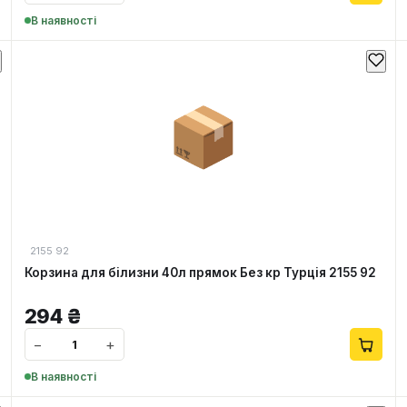
В наявності
📦
2155 92
Корзина для білизни 40л прямок Без кр Турція 2155 92
294
₴
−
+
В наявності