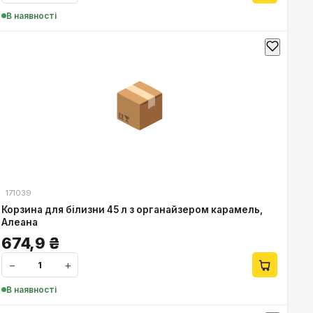
В наявності
📦
171039
Корзина для білизни 45 л з органайзером карамель,
Алеана
674,9
₴
−
+
В наявності