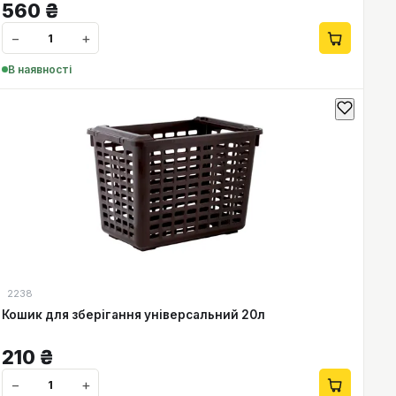
560
₴
−
+
В наявності
2238
Кошик для зберігання універсальний 20л
210
₴
−
+