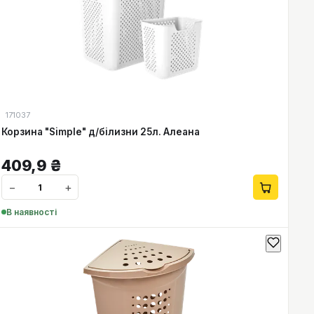
171037
Корзина "Simple" д/білизни 25л. Алеана
409,9
₴
−
+
В наявності