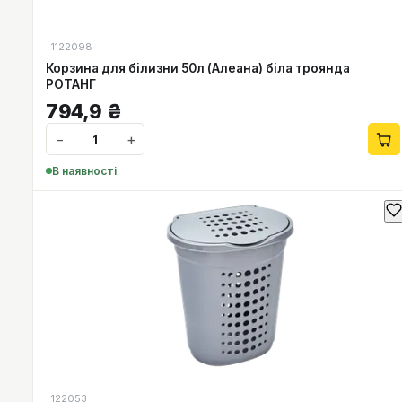
1122098
Корзина для білизни 50л (Алеана) біла троянда
РОТАНГ
794,9
₴
−
+
В наявності
122053