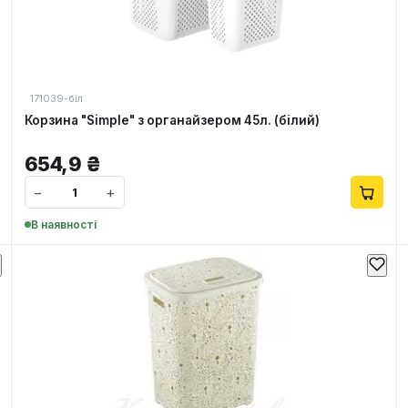
171039-біл
Корзина "Simple" з органайзером 45л. (білий)
654,9
₴
−
+
В наявності