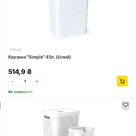
171043
Корзина "Simple" 45л. (білий)
514,9
₴
−
+
В наявності