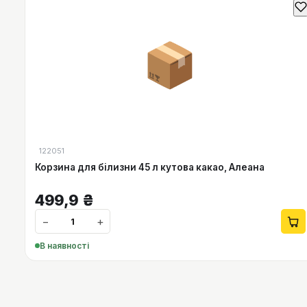
📦
122051
Корзина для білизни 45 л кутова какао, Алеана
499,9
₴
−
+
В наявності