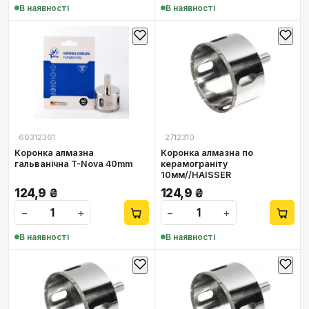
В наявності
В наявності
60312361
2712310
Коронка алмазна
Коронка алмазна по
гальванічна T-Nova 40mm
керамограніту
10мм//HAISSER
124,9
₴
124,9
₴
−
+
−
+
В наявності
В наявності