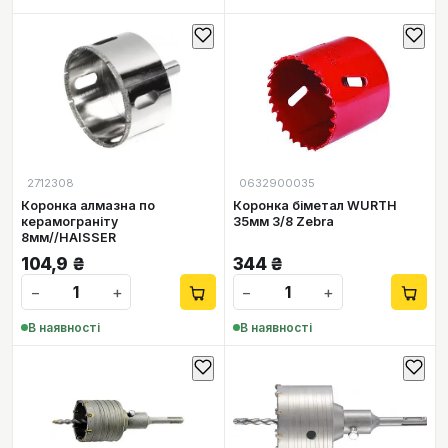
2712308
0632900035
Коронка алмазна по
Коронка біметал WURTH
керамограніту
35мм 3/8 Zebra
8мм//HAISSER
104,9
₴
344
₴
−
+
−
+
В наявності
В наявності