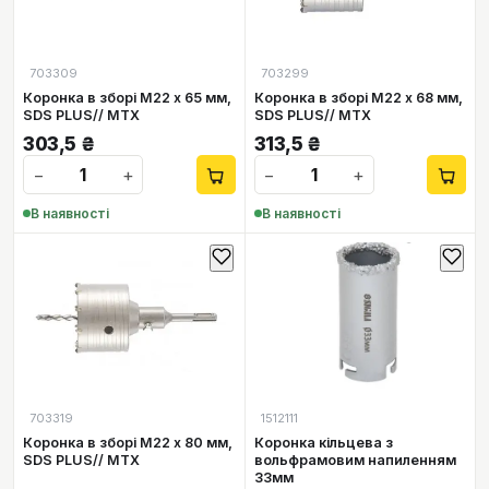
703309
703299
Коронка в зборі М22 х 65 мм,
Коронка в зборі М22 х 68 мм,
SDS PLUS// MTX
SDS PLUS// MTX
303,5
₴
313,5
₴
−
+
−
+
В наявності
В наявності
703319
1512111
Коронка в зборі М22 х 80 мм,
Коронка кільцева з
SDS PLUS// MTX
вольфрамовим напиленням
33мм