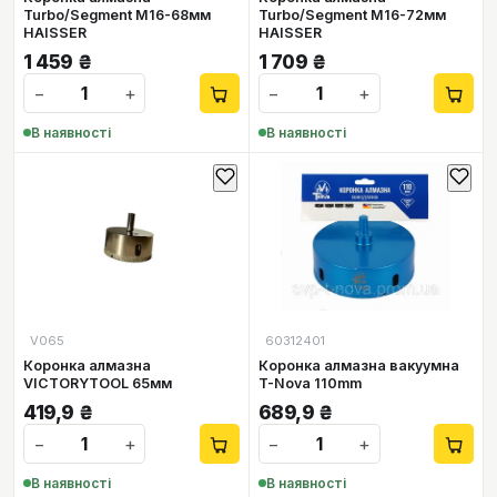
Turbo/Segment М16-68мм
Turbo/Segment М16-72мм
HAISSER
HAISSER
1 459
₴
1 709
₴
−
+
−
+
В наявності
В наявності
V065
60312401
Коронка алмазна
Коронка алмазна вакуумна
VICTORYTOOL 65мм
T-Nova 110mm
419,9
₴
689,9
₴
−
+
−
+
В наявності
В наявності