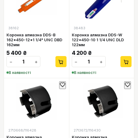
38162
38483
Коронка алмазна DDS-B
Коронка алмазна DDS-W
162*450-12*1 1/4" UNC DBD
122*450-10 1 1/4 UNC DLD
162мм
122мм
5 400
₴
4 200
₴
−
+
−
+
В наявності
В наявності
2713668/116428
2713672/116430
Коронка алмазна
Коронка алмазна