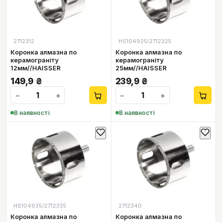
2712312
HS104925/2712325
Коронка алмазна по
Коронка алмазна по
керамограніту
керамограніту
12мм//HAISSER
25мм//HAISSER
149,9
₴
239,9
₴
−
+
−
+
В наявності
В наявності
HS104935/2712335
2712340
Коронка алмазна по
Коронка алмазна по