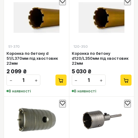
51-370
120-350
Коронка по бетону d
Коронка по бетону
51/L370мм під хвостовик
d120/L350мм під хвостовик
22мм
22мм
2 099
₴
5 030
₴
−
+
−
+
В наявності
В наявності