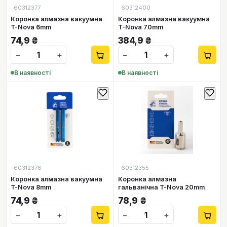
60312377
60312400
Коронка алмазна вакуумна
Коронка алмазна вакуумна
T-Nova 6mm
T-Nova 70mm
74,9
₴
384,9
₴
−
+
−
+
В наявності
В наявності
60312378
60312355
Коронка алмазна вакуумна
Коронка алмазна
T-Nova 8mm
гальванічна T-Nova 20mm
74,9
₴
78,9
₴
−
+
−
+