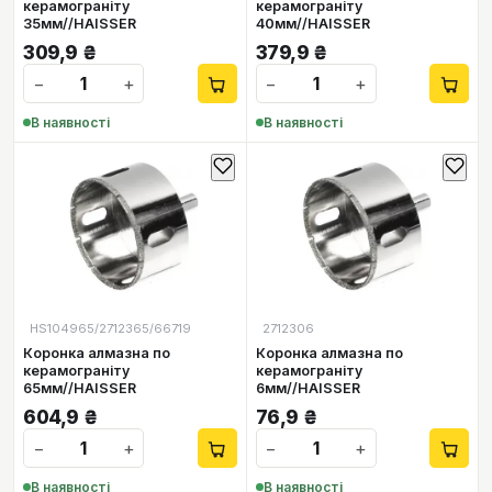
керамограніту
керамограніту
35мм//HAISSER
40мм//HAISSER
309,9
₴
379,9
₴
−
+
−
+
В наявності
В наявності
HS104965/2712365/66719
2712306
Коронка алмазна по
Коронка алмазна по
керамограніту
керамограніту
65мм//HAISSER
6мм//HAISSER
604,9
₴
76,9
₴
−
+
−
+
В наявності
В наявності