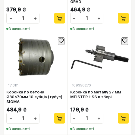
GRAD
379,9
₴
464,9
₴
−
+
−
+
В наявності
В наявності
1513111
109350270
Коронка по бетону
Коронка по металу 27 мм
Ø80×70мм 10 зубців (тубус)
MEISTER HSS в зборі
SIGMA
484,9
₴
179,9
₴
−
+
−
+
В наявності
В наявності