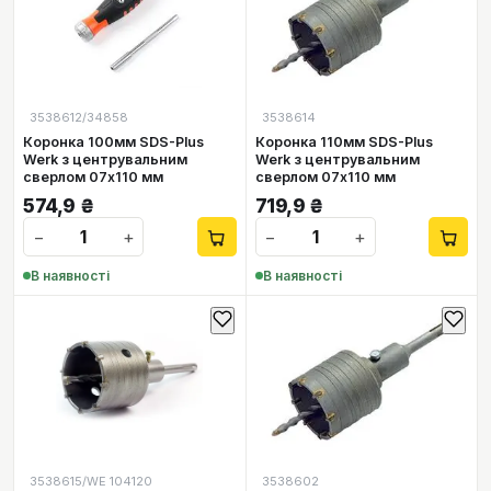
3538612/34858
3538614
Коронка 100мм SDS-Plus
Коронка 110мм SDS-Plus
Werk з центрувальним
Werk з центрувальним
сверлом 07х110 мм
сверлом 07х110 мм
574,9
₴
719,9
₴
−
+
−
+
В наявності
В наявності
3538615/WE 104120
3538602