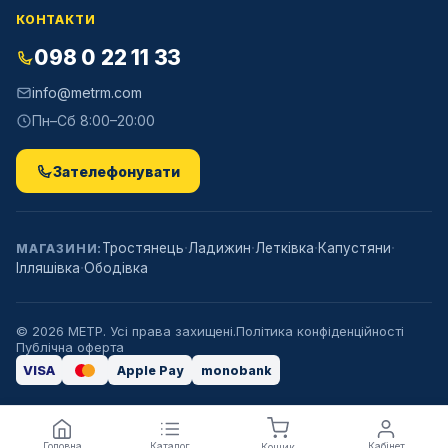
КОНТАКТИ
098 0 22 11 33
info@metrm.com
Пн–Сб 8:00–20:00
Зателефонувати
·
·
·
·
Тростянець
Ладижин
Летківка
Капустяни
МАГАЗИНИ:
·
Ілляшівка
Ободівка
©
2026
МЕТР. Усі права захищені.
Політика конфіденційності
Публічна оферта
VISA
Apple Pay
monobank
Головна
Каталог
Кабінет
Кошик