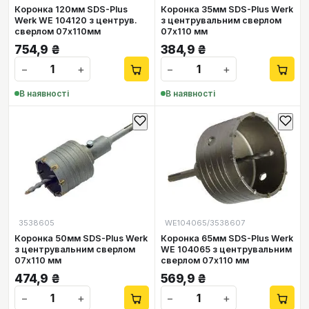
Коронка 120мм SDS-Plus
Коронка 35мм SDS-Plus Werk
Werk WE 104120 з центрув.
з центрувальним сверлом
сверлом 07х110мм
07х110 мм
754,9
₴
384,9
₴
−
+
−
+
В наявності
В наявності
3538605
WE104065/3538607
Коронка 50мм SDS-Plus Werk
Коронка 65мм SDS-Plus Werk
з центрувальним сверлом
WE 104065 з центрувальним
07х110 мм
сверлом 07х110 мм
474,9
₴
569,9
₴
−
+
−
+