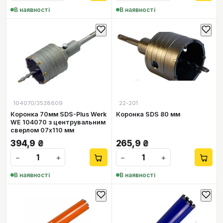
В наявності
В наявності
104070/3538609
22-201
Коронка 70мм SDS-Plus Werk
Коронка SDS 80 мм
WE 104070 з центрувальним
сверлом 07х110 мм
394,9
₴
265,9
₴
−
+
−
+
В наявності
В наявності