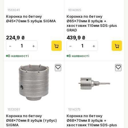
1513041
1514365
Коронка по бетону
Коронка по бетону
Ø45×70мм 5 зубців SIGMA
Ø65×70мм 8 зубців +
хвостовик 110мм SDS-plus
GRAD
224,9
₴
439,9
₴
−
+
−
+
В наявності
В наявності
1513081
1514375
Коронка по бетону
Коронка по бетону
Ø68×70мм 8 зубців (тубус)
Ø68×70мм 8 зубців +
SIGMA
хвостовик 110мм SDS-plus