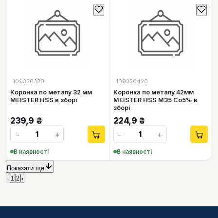
109350320
109350420
Коронка по металу 32 мм
Коронка по металу 42мм
MEISTER HSS в зборі
MEISTER HSS M35 Co5% в
зборi
239,9
₴
224,9
₴
−
+
−
+
В наявності
В наявності
Показати ще
‹
1
2
›