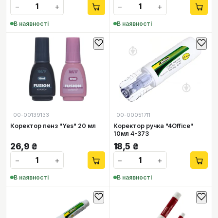
−
+
−
+
В наявності
В наявності
00-00139133
00-00051711
Коректор пенз "Yes" 20 мл
Коректор ручка "4Office"
10мл 4-373
26,9
₴
18,5
₴
−
+
−
+
В наявності
В наявності