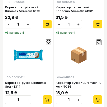
00-00109605
00-00107816
Коректор стрічковий
Коректор стрічковий
Buromax 5мм*6м 1079
Economix 5мм*8м 41301
22,9
₴
31,5
₴
−
+
−
+
В наявності
В наявності
📦
00-00050712
00-00111835
Коректор-ручка Economix
Коректор ручка "Buromax" 10
8мл 41314
мл №1036
12,5
₴
15,9
₴
−
+
−
+