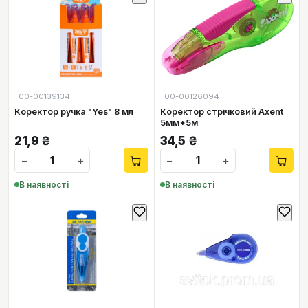
00-00139134
00-00126094
Коректор ручка "Yes" 8 мл
Коректор стрічковий Axent
5мм*5м
21,9
₴
34,5
₴
−
+
−
+
В наявності
В наявності