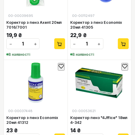
00-00039695
00-00112497
Коректор з пенз Axent 20мл
Коректор з пенз Economix
7016/7001
20мл 41305
19,9
₴
22,9
₴
−
+
−
+
В наявності
В наявності
00-00037448
00-00053621
Коректор з пенз Economix
Коректор пенз "4Jffice" 18мл
20мл 41312
4-342
23
₴
14
₴