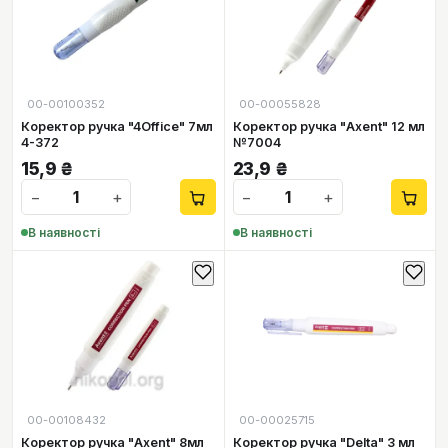
00-00100352
00-00055828
Коректор ручка "4Office" 7мл
Коректор ручка "Axent" 12 мл
4-372
№7004
15,9
₴
23,9
₴
−
+
−
+
В наявності
В наявності
00-00108432
00-00025715
Коректор ручка "Axent" 8мл
Коректор ручка "Delta" 3 мл