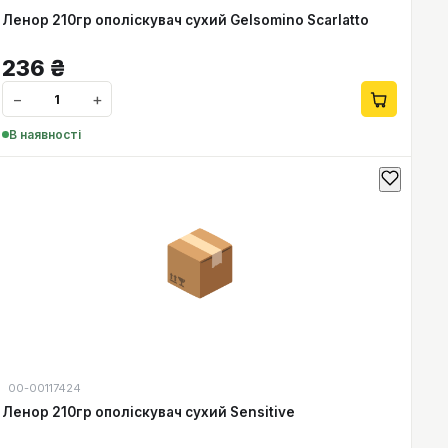
Ленор 210гр ополіскувач сухий Gelsomino Scarlatto
236
₴
−
+
В наявності
📦
00-00117424
Ленор 210гр ополіскувач сухий Sensitive