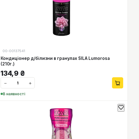
00-00137541
Кондиціонер д/білизни в гранулах SILA Lumorosa
(210г.)
134,9
₴
−
+
В наявності