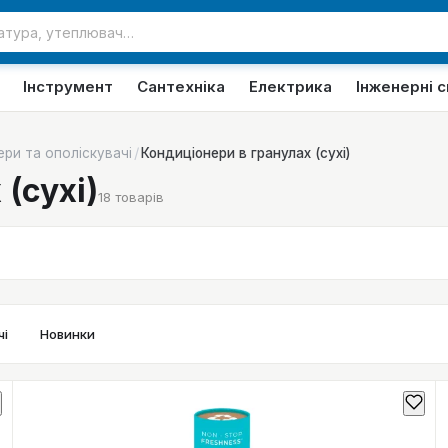
Інструмент
Сантехніка
Електрика
Інженерні 
/
ри та ополіскувачі
Кондиціонери в гранулах (сухі)
(сухі)
18
товарів
і
Новинки