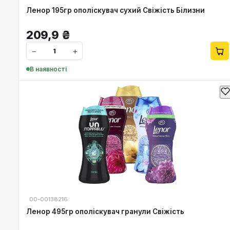
Ленор 195гр ополіскувач сухий Свіжість Білизни
209,9
₴
−
+
В наявності
00-00138216
Ленор 495гр ополіскувач гранули Свіжість