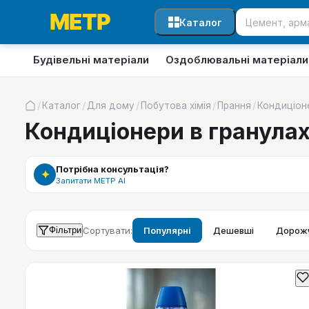
Каталог
Будівельні матеріали
Оздоблювальні матеріали
/
/
/
/
/
Каталог
Для дому
Побутова хімія
Прання
Кондиціоне
Кондиціонери в гранулах 
Потрібна консультація?
✦
Запитати МЕТР АІ
Фільтри
Сортувати:
Популярні
Дешевші
Дорожч