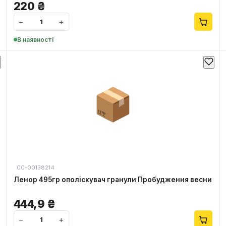
220
₴
−
+
В наявності
📦
00-00138214
Ленор 495гр ополіскувач гранули Пробудження весни
444,9
₴
−
+