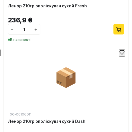
Ленор 210гр ополіскувач сухий Fresh
236,9
₴
−
+
В наявності
📦
00-00106011
Ленор 210гр ополіскувач сухий Dash