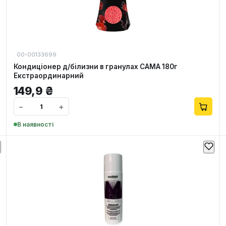
00-00133699
Кондиціонер д/білизни в гранулах САМА 180г
Екстраординарний
149,9
₴
−
+
В наявності