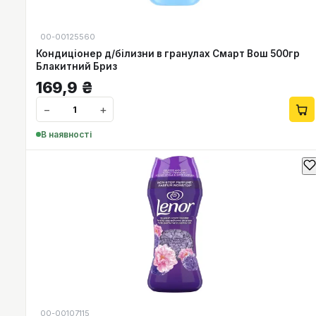
00-00125560
Кондиціонер д/білизни в гранулах Смарт Вош 500гр
Блакитний Бриз
169,9
₴
−
+
В наявності
00-00107115