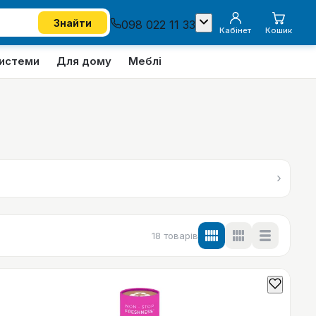
Знайти
098 022 11 33
Кабінет
Кошик
системи
Для дому
Меблі
›
18
товарів