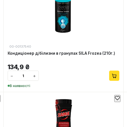
00-00137540
Кондиціонер д/білизни в гранулах SILA Frozea (210г.)
134,9
₴
−
+
В наявності