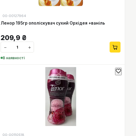
00-00127964
Ленор 195гр ополіскувач сухий Орхідея +ваніль
209,9
₴
−
+
В наявності
00-00110518