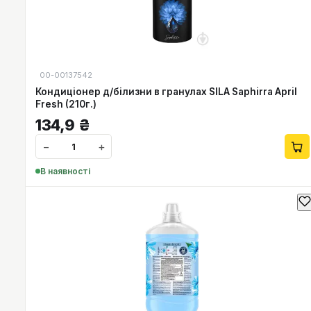
00-00137542
Кондиціонер д/білизни в гранулах SILA Saphirra April
Fresh (210г.)
134,9
₴
−
+
В наявності