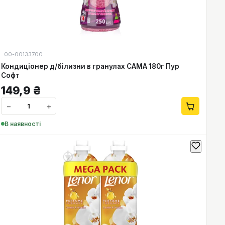
00-00133700
Кондиціонер д/білизни в гранулах САМА 180г Пур
Софт
149,9
₴
−
+
В наявності