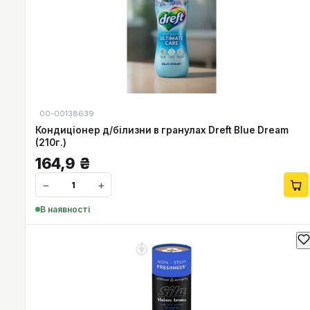
00-00138639
Кондиціонер д/білизни в гранулах Dreft Blue Dream
(210г.)
164,9
₴
−
+
В наявності