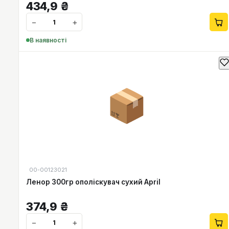
434,9
₴
−
+
В наявності
📦
00-00123021
Ленор 300гр ополіскувач сухий April
374,9
₴
−
+