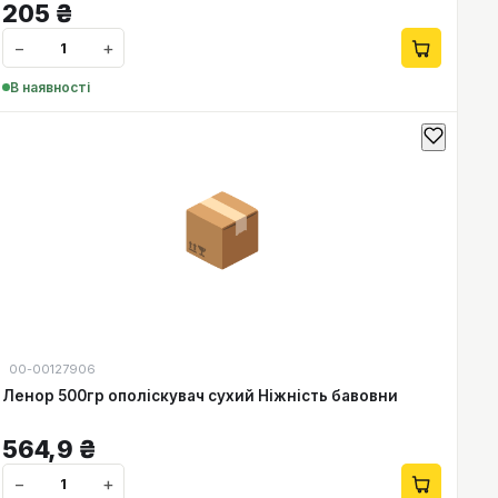
205
₴
−
+
В наявності
📦
00-00127906
Ленор 500гр ополіскувач сухий Ніжність бавовни
564,9
₴
−
+