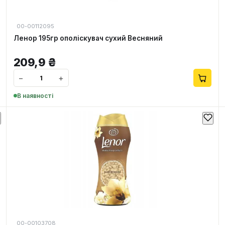
00-00112095
Ленор 195гр ополіскувач сухий Весняний
209,9
₴
−
+
В наявності
00-00103708