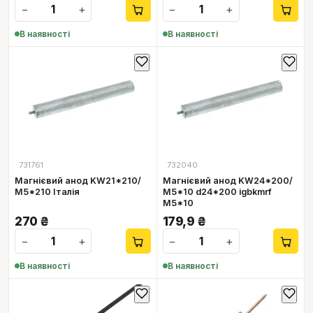
−
+
−
+
В наявності
В наявності
731761
732040
Магнієвий анод KW21*210/
Магнієвий анод KW24*200/
М5*210 Італія
М5*10 d24*200 igbkmrf
М5*10
270
₴
179,9
₴
−
+
−
+
В наявності
В наявності