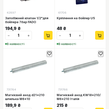
42897
61706
Запобіжний клапан 1/2"для
Кріплення на бойлер U5
бойлера 7бар FADO
194,9
₴
48
₴
−
+
−
+
В наявності
В наявності
731764
731766
Магнієвий анод d21*210
Магнієвий анод KW18*210/
шпилька М6*10
М6*210 Італія
189,9
₴
215
₴