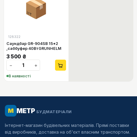
📦
128322
Саундбар GR-904SB 15*2
,саббуфер 40ВтGRUNHELM
3 500
₴
−
+
В наявності
МЕТР
М
БУДМАТЕРІАЛИ
Інтернет-магазин будівельних матеріалів. Прямі поставки
від виробників, доставка на об'єкт власним транспортом.