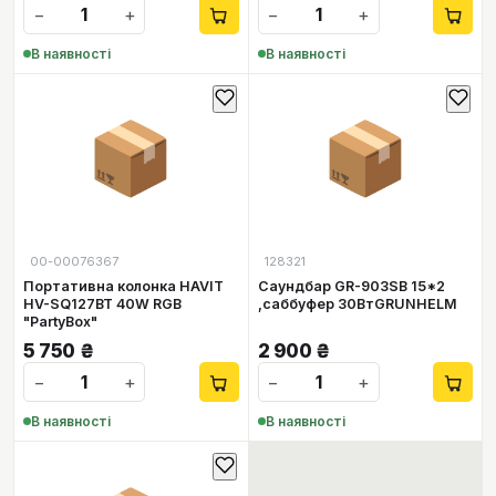
−
+
−
+
В наявності
В наявності
📦
📦
00-00076367
128321
Портативна колонка HAVIT
Саундбар GR-903SB 15*2
HV-SQ127BT 40W RGB
,саббуфер 30ВтGRUNHELM
"PartyBox"
5 750
₴
2 900
₴
−
+
−
+
В наявності
В наявності