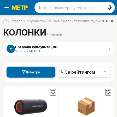
/
/
/
/
Каталог
Побутова техніка
Комп'ютери та комплектуючі
КОЛОНК
КОЛОНКИ
7
товарів
Потрібна консультація?
›
✦
Запитати МЕТР АІ
Фільтри
📦