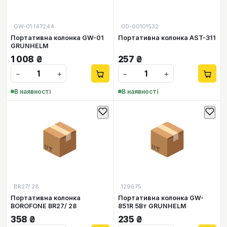
GW-01 147244
00-00101532
Портативна колонка GW-01
Портативна колонка AST-311
GRUNHELM
1 008
₴
257
₴
−
+
−
+
В наявності
В наявності
📦
📦
BR27/ 28
129675
Портативна колонка
Портативна колонка GW-
BOROFONE BR27/ 28
851R 5Вт GRUNHELM
358
₴
235
₴