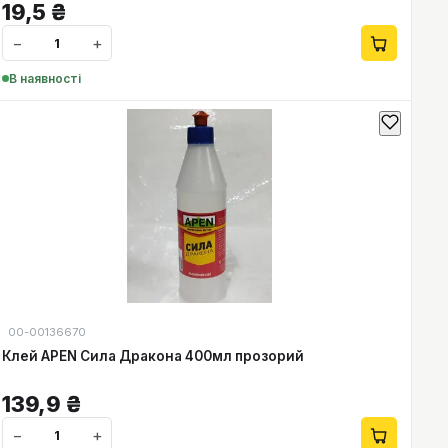
19,5
₴
−
+
В наявності
00-00136670
Клей APEN Сила Дракона 400мл прозорий
139,9
₴
−
+