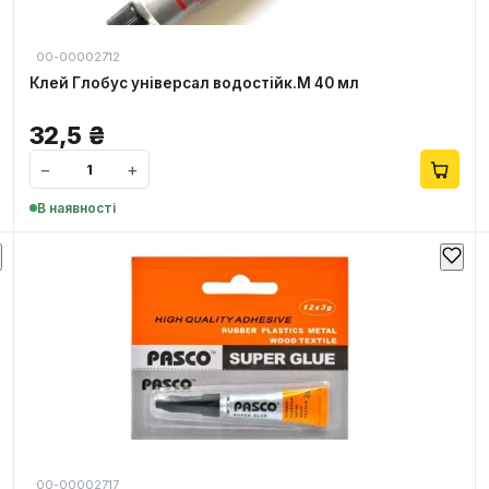
00-00002712
Клей Глобус універсал водостійк.М 40 мл
32,5
₴
−
+
В наявності
00-00002717