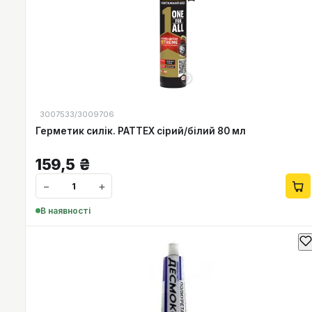
3007533/3009706
Герметик силік. PATTEX сірий/білий 80 мл
159,5
₴
−
+
В наявності