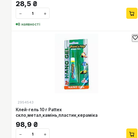
28,5
₴
−
+
В наявності
2954543
Клей-гель 10 г Pattex
скло,метал,камінь,пластик,кераміка
98,9
₴
−
+