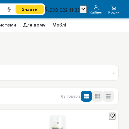
Знайти
098 022 11 33
Кабінет
Кошик
системи
Для дому
Меблі
›
69
товарів