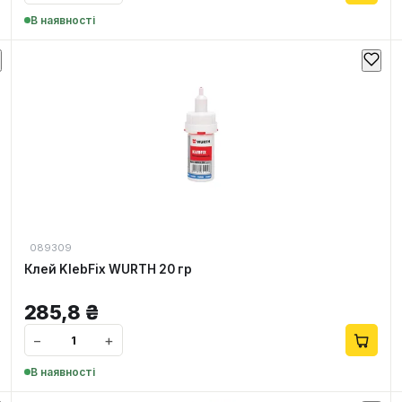
В наявності
089309
Клей KlebFix WURTH 20 гр
285,8
₴
−
+
В наявності