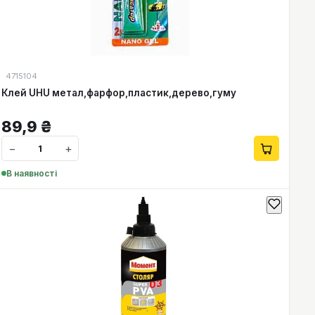
4715104
Клей UHU метал,фарфор,пластик,дерево,гуму
89,9
₴
−
+
В наявності