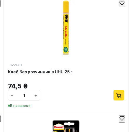
3221411
Клей без розчинників UHU 25 г
74,5
₴
−
+
В наявності