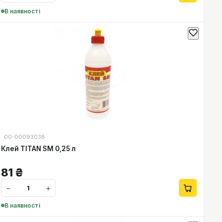
В наявності
00-00093038
Клей TITAN SM 0,25 л
81
₴
−
+
В наявності