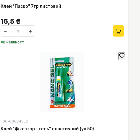
Клей "Паско" 7гр листовий
16,5
₴
−
+
В наявності
00-00034532
Клей "Фіксатор - гель" еластичний (уп 50)