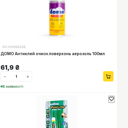
00-00068225
ДОМО Антиклей очисн.поверхонь аерозоль 100мл
61,9
₴
−
+
В наявності