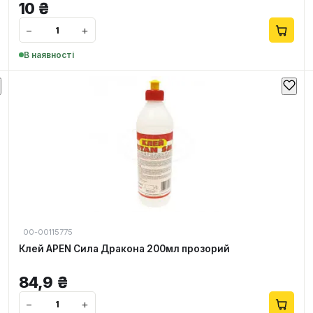
10
₴
−
+
В наявності
00-00115775
Клей APEN Сила Дракона 200мл прозорий
84,9
₴
−
+