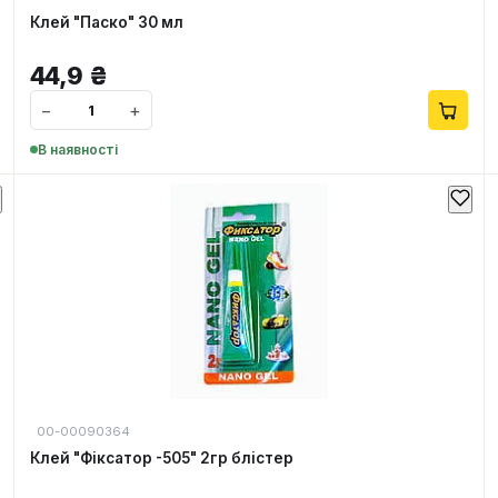
Клей "Паско" 30 мл
44,9
₴
−
+
В наявності
00-00090364
Клей "Фіксатор -505" 2гр блістер