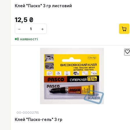
Клей "Паско" 3 гр листовий
12,5
₴
−
+
В наявності
00-00002715
Клей "Паско-гель" 3 гр