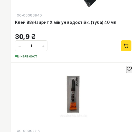
00-00086940
Клей 88/Наирит Хімік ун водостійк. (туба) 40 мл
30,9
₴
−
+
В наявності
00-00002716