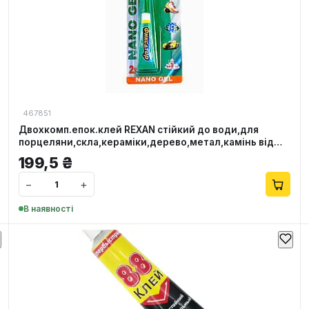
467851
Двохкомп.епок.клей REXAN стійкий до води,для
порцеляни,скла,кераміки,дерево,метал,камінь від
-40до+180град
199,5
₴
−
+
В наявності