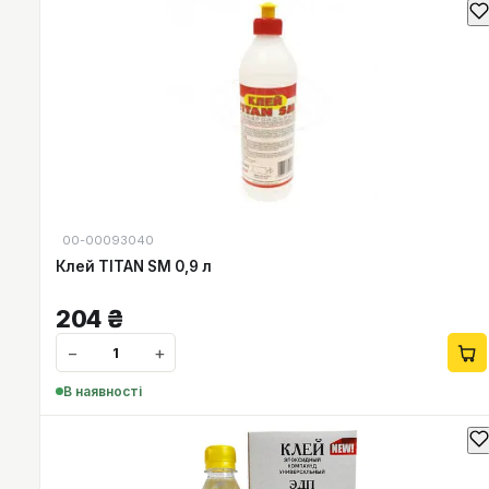
00-00093040
Клей TITAN SM 0,9 л
204
₴
−
+
В наявності