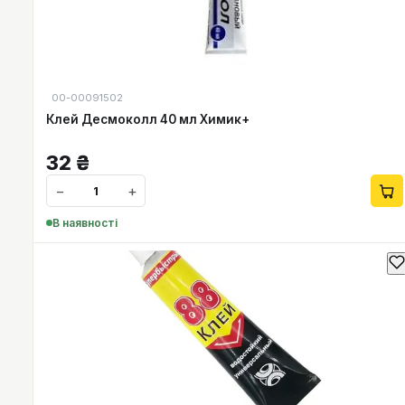
00-00091502
Клей Десмоколл 40 мл Химик+
32
₴
−
+
В наявності