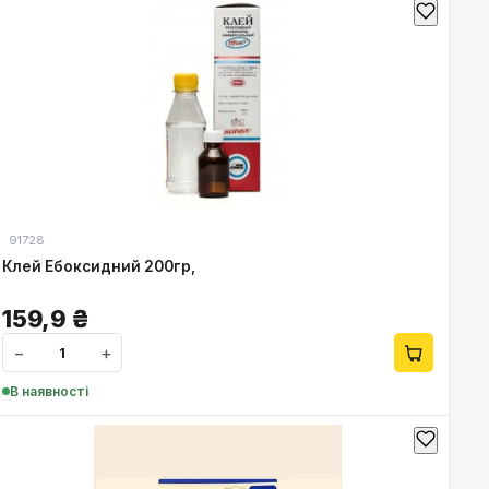
91728
Клей Ебоксидний 200гр,
159,9
₴
−
+
В наявності