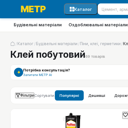
Каталог
Будівельні матеріали
Оздоблювальні матеріали
/
/
/
/
Каталог
Будівельні матеріали
Піни, клеї, герметики
Кл
Клей побутовий
69
товарів
Потрібна консультація?
✦
Запитати МЕТР АІ
Фільтри
Сортувати:
Популярні
Дешевші
Дорожч