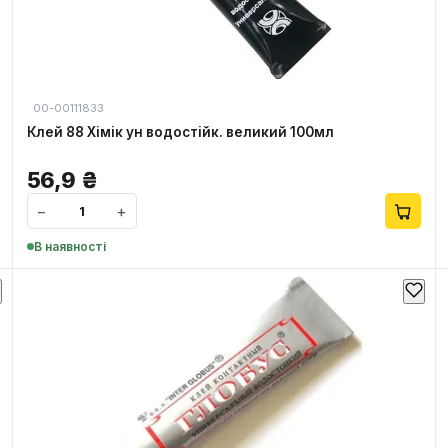
00-00111833
Клей 88 Хімік ун водостійк. великий 100мл
56,9
₴
−
+
В наявності