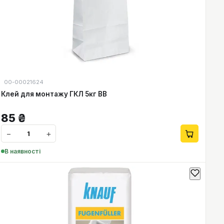
00-00021624
Клей для монтажу ГКЛ 5кг ВВ
85
₴
−
+
В наявності