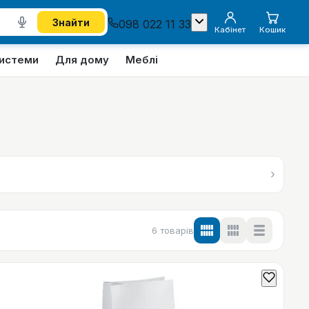
Знайти
098 022 11 33
Кабінет
Кошик
системи
Для дому
Меблі
›
6
товарів