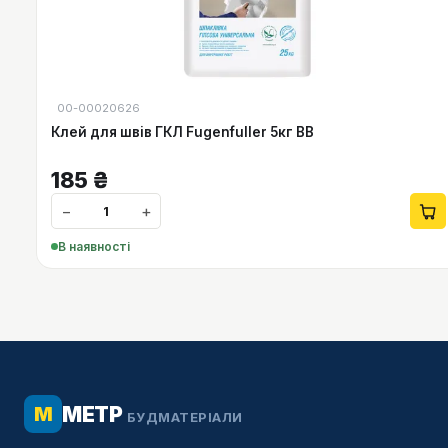
00-00020626
Клей для швів ГКЛ Fugenfuller 5кг ВВ
185
₴
−
+
В наявності
МЕТР
М
БУДМАТЕРІАЛИ