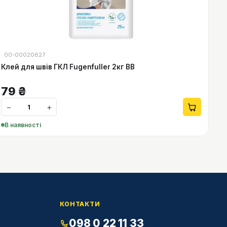
00-00020627
Клей для швів ГКЛ Fugenfuller 2кг ВВ
79
₴
−
+
В наявності
КОНТАКТИ
098 0 22 11 33