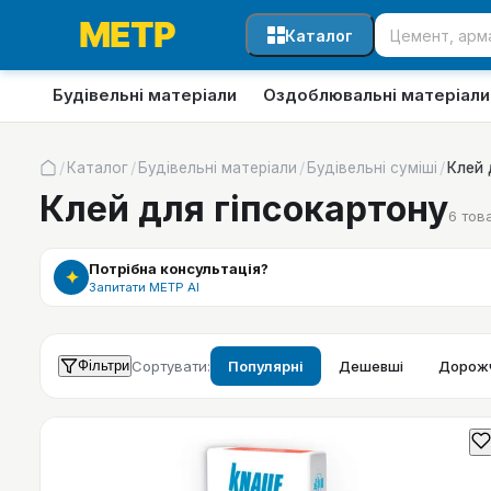
Каталог
Будівельні матеріали
Оздоблювальні матеріали
/
/
/
/
Каталог
Будівельні матеріали
Будівельні суміші
Клей 
Клей для гіпсокартону
6
това
Потрібна консультація?
✦
Запитати МЕТР АІ
Фільтри
Сортувати:
Популярні
Дешевші
Дорожч