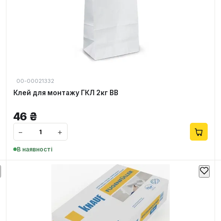
00-00021332
Клей для монтажу ГКЛ 2кг ВВ
46
₴
−
+
В наявності