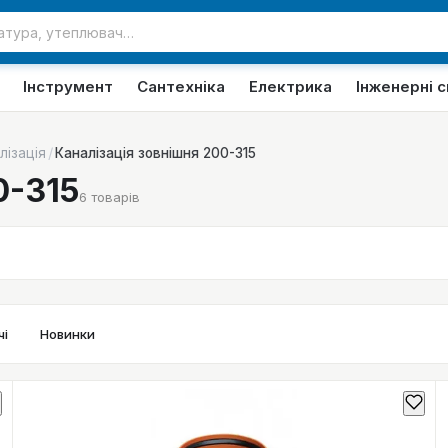
Інструмент
Сантехніка
Електрика
Інженерні 
/
лізація
Каналізація зовнішня 200-315
0-315
6
товарів
і
Новинки