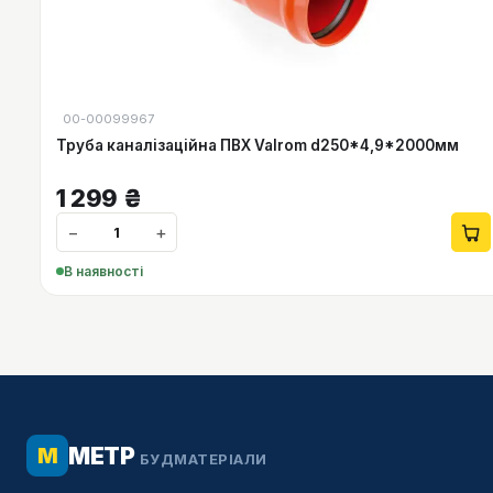
00-00099967
Труба каналізаційна ПВХ Valrom d250*4,9*2000мм
1 299
₴
−
+
В наявності
МЕТР
М
БУДМАТЕРІАЛИ