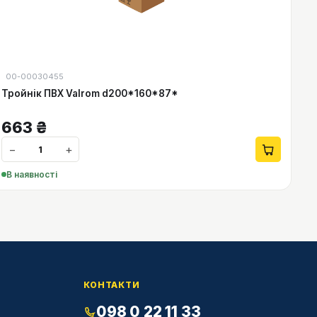
00-00030455
Тройнік ПВХ Valrom d200*160*87*
663
₴
−
+
В наявності
КОНТАКТИ
098 0 22 11 33