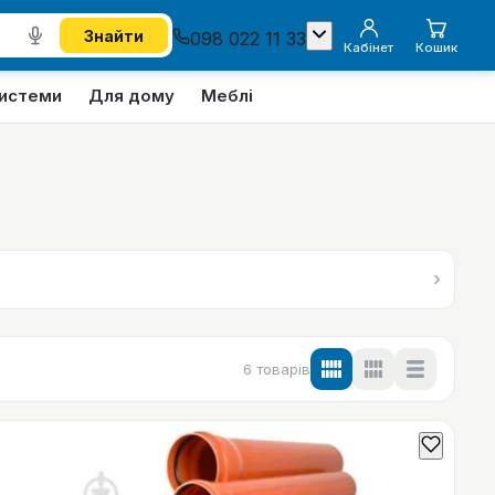
Знайти
098 022 11 33
Кабінет
Кошик
системи
Для дому
Меблі
›
6
товарів