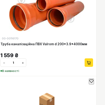
00-00116170
Труба каналізаційна ПВХ Valrom d 200*3.9*4000мм
1 559
₴
−
+
В наявності
📦