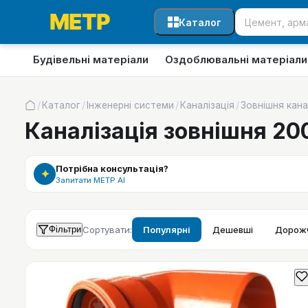
Каталог
Будівельні матеріали
Оздоблювальні матеріали
/
/
/
/
Каталог
Інженерні системи
Каналізація
Зовнішня кана
Каналізація зовнішня 20
Потрібна консультація?
✦
Запитати МЕТР АІ
Фільтри
Сортувати:
Популярні
Дешевші
Дорожч