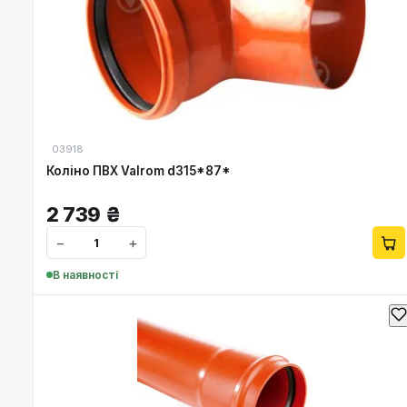
03918
Коліно ПВХ Valrom d315*87*
2 739
₴
−
+
В наявності