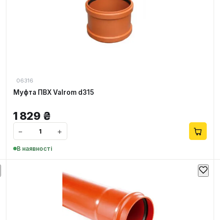
06316
Муфта ПВХ Valrom d315
1 829
₴
−
+
В наявності