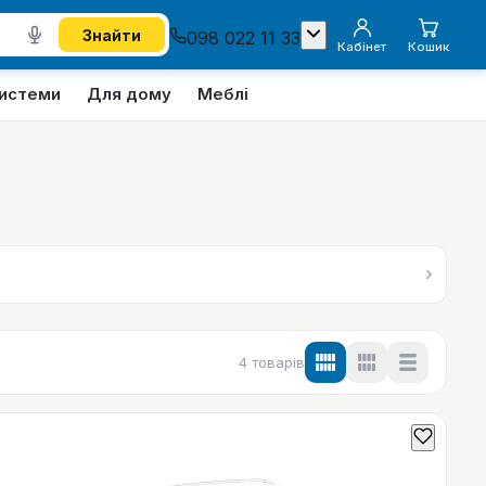
Знайти
098 022 11 33
Кабінет
Кошик
системи
Для дому
Меблі
›
4
товарів