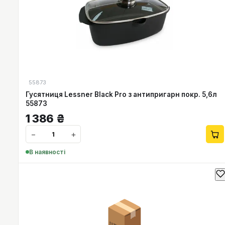
55873
Гусятниця Lessner Black Pro з антипригарн покр. 5,6л
55873
1 386
₴
−
+
В наявності
📦