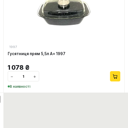
1997
Гусятниця прям 5,5л А+ 1997
1 078
₴
−
+
В наявності