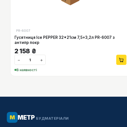
PR-6007
Гусятниця Ісе PEPPER 32*21см 7,5+3,2л PR-6007 з
антипр покр
2 158
₴
−
+
В наявності
МЕТР
М
БУДМАТЕРІАЛИ