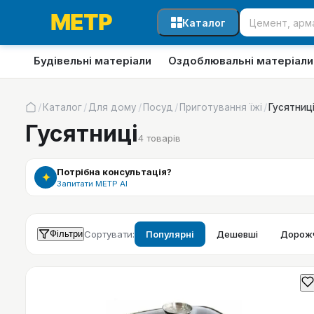
Каталог
Будівельні матеріали
Оздоблювальні матеріали
/
/
/
/
/
Каталог
Для дому
Посуд
Приготування їжі
Гусятниц
Гусятниці
4
товарів
Потрібна консультація?
✦
Запитати МЕТР АІ
Фільтри
Сортувати:
Популярні
Дешевші
Дорожч