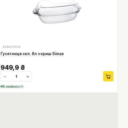
4296/7306
Гусятниця скл. 8л з криш Simax
949,9
₴
−
+
В наявності