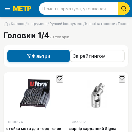
/
/
/
/
/
Каталог
Інструмент
Ручний інструмент
Ключі та головки
Головк
Головки 1/4
20
товарів
Фільтри
0000124
6055202
стойка мета для торц голов
шарнір карданний Sigma