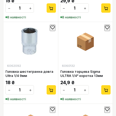
15
₴
29,9
₴
−
+
−
+
В наявності
В наявності
📦
6062092
6060132
Головка шестигранна довга
Головка торцева Sigma
Ultra 1/4 9мм
ULTRA 1/4" коротка 13мм
18
₴
24,9
₴
−
+
−
+
В наявності
В наявності