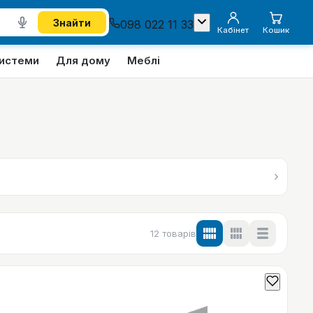
Знайти
098 022 11 33
Кабінет
Кошик
системи
Для дому
Меблі
›
12
товарів