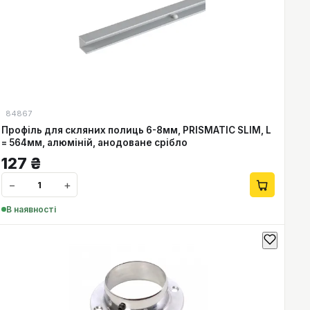
84867
Профіль для скляних полиць 6-8мм, PRISMATIC SLIM, L
= 564мм, алюміній, анодоване срібло
127
₴
−
+
В наявності