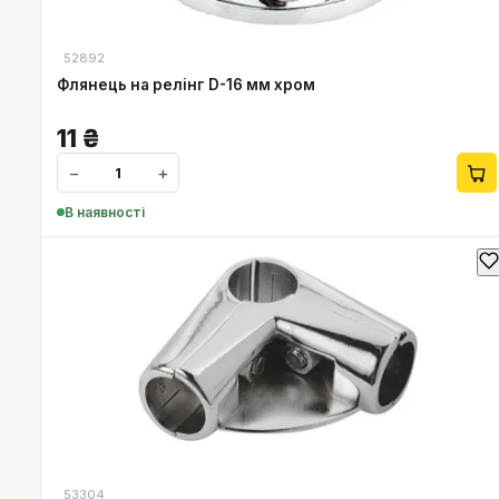
52892
Флянець на релінг D-16 мм хром
11
₴
−
+
В наявності
53304