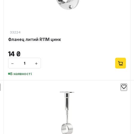
33224
Фланец литий R11M цинк
14
₴
−
+
В наявності