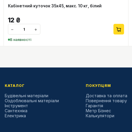
Кабінетний куточок 35х45, макс. 10 кг, білий
12
₴
−
+
В наявності
КАТАЛОГ
ПОКУПЦЯМ
Будівельні матеріали
Доставка та оплата
Оздоблювальні матеріали
Повернення товару
Інструмент
Гарантія
Сантехніка
Метр Бізнес
Електрика
Калькулятори