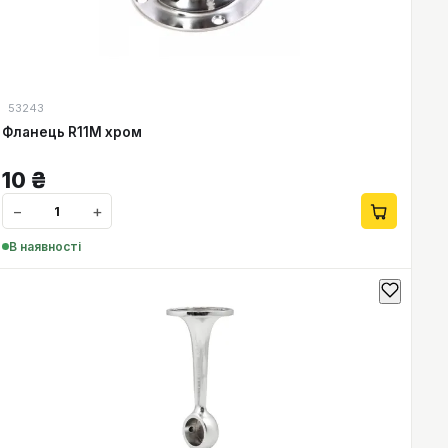
53243
Фланець R11M хром
10
₴
−
+
В наявності