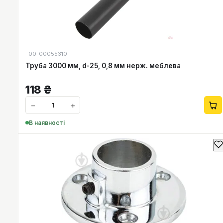
00-00055310
Труба 3000 мм, d-25, 0,8 мм нерж. меблева
118
₴
−
+
В наявності