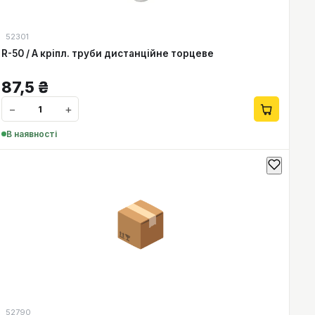
52301
R-50 / А кріпл. труби дистанційне торцеве
87,5
₴
−
+
В наявності
📦
52790