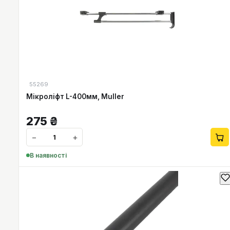
55269
Мікроліфт L-400мм, Muller
275
₴
−
+
В наявності