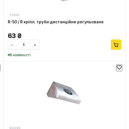
53319
R-50 / R кріпл. труби дистанційне регульоване
63
₴
−
+
В наявності
80245