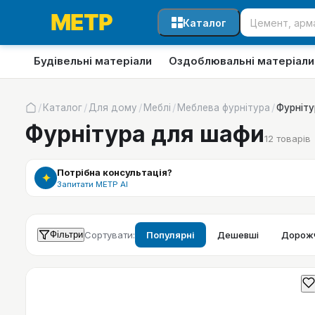
Каталог
Будівельні матеріали
Оздоблювальні матеріали
/
/
/
/
/
Каталог
Для дому
Меблі
Меблева фурнітура
Фурніту
Фурнітура для шафи
12
товарів
Потрібна консультація?
✦
Запитати МЕТР АІ
Фільтри
Сортувати:
Популярні
Дешевші
Дорожч