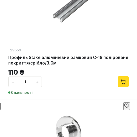
29553
Профиль Stake алюмінієвий рамковий С-18 поліроване
покриття/срібло/3.0м
110
₴
−
+
В наявності