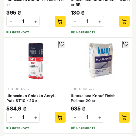
кг
кг ВВ
395
₴
130
₴
−
+
−
+
В наявності
В наявності
00-00117757
00-00007473
Шпаклівкa Sniezka Acryl -
Шпаклівка Knauf Finish
Putz ST10 - 20 кг
Polimer 20 кг
584,9
₴
635
₴
−
+
−
+
В наявності
В наявності