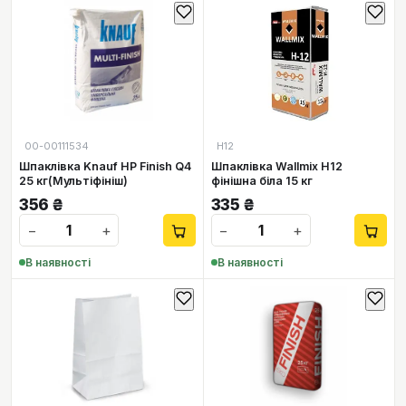
00-00111534
H12
Шпаклівка Knauf HP Finish Q4
Шпаклівка Wallmix H12
25 кг(Мультіфініш)
фінішна біла 15 кг
356
₴
335
₴
−
+
−
+
В наявності
В наявності