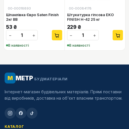
00-00018893
00-00084178
Шпаклівка Євро Saten Finish
Штукатурка гіпсова EKO
2кг ВВ
FINISH H-42 25 кг
53
₴
229
₴
−
+
−
+
В наявності
В наявності
МЕТР
М
БУДМАТЕРІАЛИ
Інтернет-магазин будівельних матеріалів. Прямі поставки
від виробників, доставка на об'єкт власним транспортом.
КАТАЛОГ