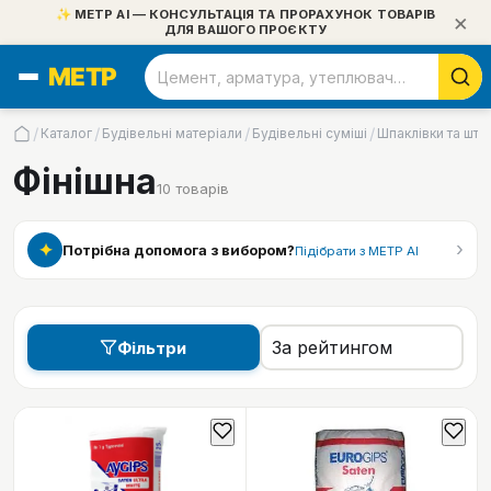
✨ МЕТР АІ — КОНСУЛЬТАЦІЯ ТА ПРОРАХУНОК ТОВАРІВ
×
ДЛЯ ВАШОГО ПРОЄКТУ
/
/
/
/
Каталог
Будівельні матеріали
Будівельні суміші
Шпаклівки та шту
Фінішна
10
товарів
›
✦
Потрібна допомога з вибором?
Підібрати з МЕТР АІ
Фільтри