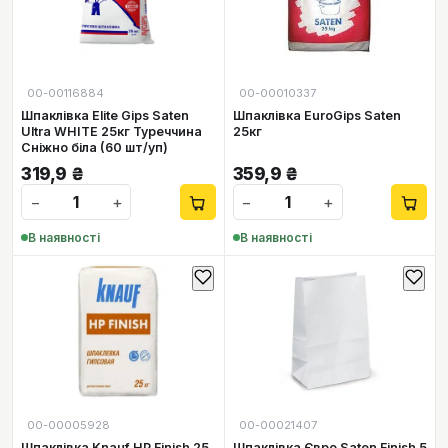
00-00116884
00-00010337
Шпаклівкa Elite Gips Saten
Шпаклівка EuroGips Saten
Ultra WHITE 25кг Туреччина
25кг
Сніжно біла (60 шт/уп)
319,9
₴
359,9
₴
−
+
−
+
В наявності
В наявності
00-00005928
00-00021407
Шпаклівка Knauf НР Finish 25
Шпаклівка Євро Saten Finish 5